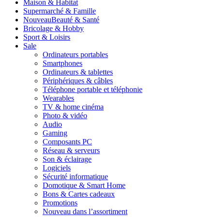
Maison & Habitat
Supermarché & Famille
Nouveau
Beauté & Santé
Bricolage & Hobby
Sport & Loisirs
Sale
Ordinateurs portables
Smartphones
Ordinateurs & tablettes
Périphériques & câbles
Téléphone portable et téléphonie
Wearables
TV & home cinéma
Photo & vidéo
Audio
Gaming
Composants PC
Réseau & serveurs
Son & éclairage
Logiciels
Sécurité informatique
Domotique & Smart Home
Bons & Cartes cadeaux
Promotions
Nouveau dans l’assortiment