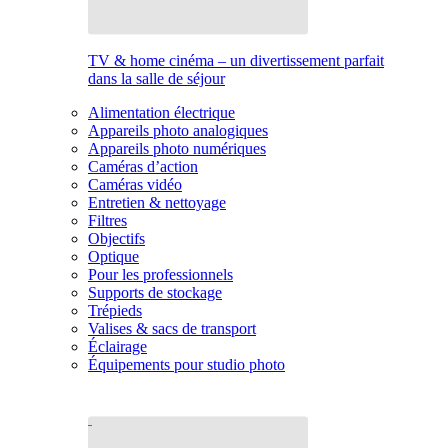
TV & home cinéma – un divertissement parfait
dans la salle de séjour
Alimentation électrique
Appareils photo analogiques
Appareils photo numériques
Caméras d’action
Caméras vidéo
Entretien & nettoyage
Filtres
Objectifs
Optique
Pour les professionnels
Supports de stockage
Trépieds
Valises & sacs de transport
Éclairage
Équipements pour studio photo