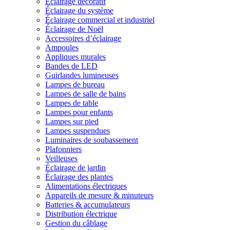
Éclairage décoratif
Éclairage du système
Éclairage commercial et industriel
Éclairage de Noël
Accessoires d’éclairage
Ampoules
Appliques murales
Bandes de LED
Guirlandes lumineuses
Lampes de bureau
Lampes de salle de bains
Lampes de table
Lampes pour enfants
Lampes sur pied
Lampes suspendues
Luminaires de soubassement
Plafonniers
Veilleuses
Éclairage de jardin
Éclairage des plantes
Alimentations électriques
Appareils de mesure & minuteurs
Batteries & accumulateurs
Distribution électrique
Gestion du câblage