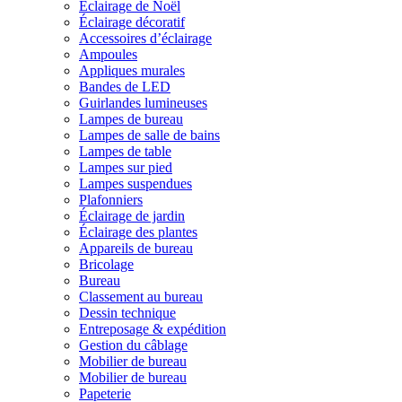
Éclairage de Noël
Éclairage décoratif
Accessoires d’éclairage
Ampoules
Appliques murales
Bandes de LED
Guirlandes lumineuses
Lampes de bureau
Lampes de salle de bains
Lampes de table
Lampes sur pied
Lampes suspendues
Plafonniers
Éclairage de jardin
Éclairage des plantes
Appareils de bureau
Bricolage
Bureau
Classement au bureau
Dessin technique
Entreposage & expédition
Gestion du câblage
Mobilier de bureau
Mobilier de bureau
Papeterie