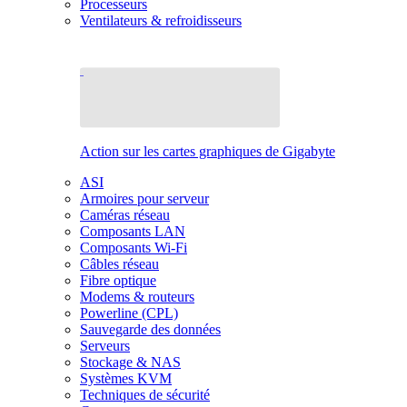
Processeurs
Ventilateurs & refroidisseurs
Action sur les cartes graphiques de Gigabyte
ASI
Armoires pour serveur
Caméras réseau
Composants LAN
Composants Wi-Fi
Câbles réseau
Fibre optique
Modems & routeurs
Powerline (CPL)
Sauvegarde des données
Serveurs
Stockage & NAS
Systèmes KVM
Techniques de sécurité