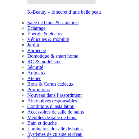
K-Beauty – le secret d’une belle peau
Salle de bains & sanitaires
Éclairage
Énergie & électro
Véhicules & mobilité
Jardin
Barbecue
Domotique & smart home
RC & modélisme
Sécurité
Animaux
Atelier
Bons & Cartes cadeaux
Promotions
Nouveau dans l’assortiment
Alternatives responsables
Conditions d'installation
Accessoires de salle de bains
Meubles de salle de bains
Bain et douche
Luminaires de salle de bains
Systèmes de cuisine et d'eau