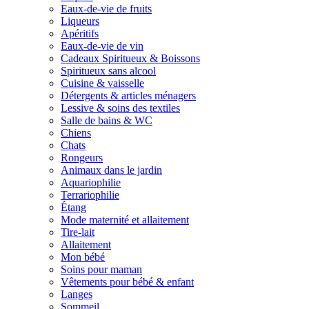
Eaux-de-vie de fruits
Liqueurs
Apéritifs
Eaux-de-vie de vin
Cadeaux Spiritueux & Boissons
Spiritueux sans alcool
Cuisine & vaisselle
Détergents & articles ménagers
Lessive & soins des textiles
Salle de bains & WC
Chiens
Chats
Rongeurs
Animaux dans le jardin
Aquariophilie
Terrariophilie
Étang
Mode maternité et allaitement
Tire-lait
Allaitement
Mon bébé
Soins pour maman
Vêtements pour bébé & enfant
Langes
Sommeil