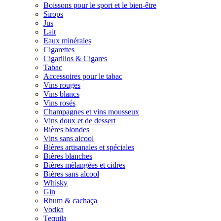
Boissons pour le sport et le bien-être
Sirops
Jus
Lait
Eaux minérales
Cigarettes
Cigarillos & Cigares
Tabac
Accessoires pour le tabac
Vins rouges
Vins blancs
Vins rosés
Champagnes et vins mousseux
Vins doux et de dessert
Bières blondes
Vins sans alcool
Bières artisanales et spéciales
Bières blanches
Bières mèlangées et cidres
Bières sans alcool
Whisky
Gin
Rhum & cachaça
Vodka
Tequila