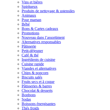
Vins et bières
Spiritueux
Produits de nettoyage & ustensiles
Animaux
Pour maman
Bébé
Bons & Cartes cadeaux
Promotions
Nouveau dans l’assortiment
Alternatives responsables
Pâtisserie
Petit-déjeuner
Café & thé
Ingrédients de cuisine
Cuisine rapide
Viandes et alternatives
Chips & popcorn
Biscuits salés
Fruits secs et à coque
Pâtisseries & barres
Chocolat & desserts
Bonbons
Sodas
Boissons énergisantes
Thés froids