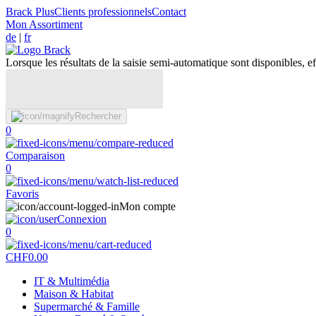
Brack Plus
Clients professionnels
Contact
Mon Assortiment
de
|
fr
Lorsque les résultats de la saisie semi-automatique sont disponibles, eff
Rechercher
0
Comparaison
0
Favoris
Mon compte
Connexion
0
CHF
0.00
IT & Multimédia
Maison & Habitat
Supermarché & Famille