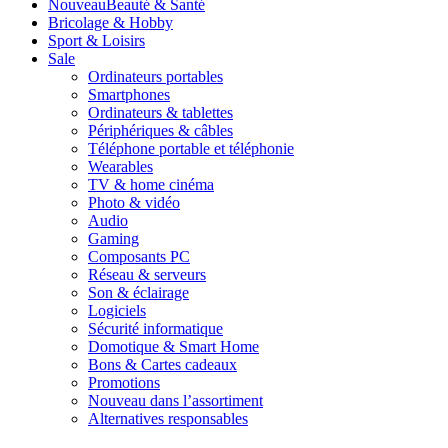
Nouveau
Beauté & Santé
Bricolage & Hobby
Sport & Loisirs
Sale
Ordinateurs portables
Smartphones
Ordinateurs & tablettes
Périphériques & câbles
Téléphone portable et téléphonie
Wearables
TV & home cinéma
Photo & vidéo
Audio
Gaming
Composants PC
Réseau & serveurs
Son & éclairage
Logiciels
Sécurité informatique
Domotique & Smart Home
Bons & Cartes cadeaux
Promotions
Nouveau dans l’assortiment
Alternatives responsables