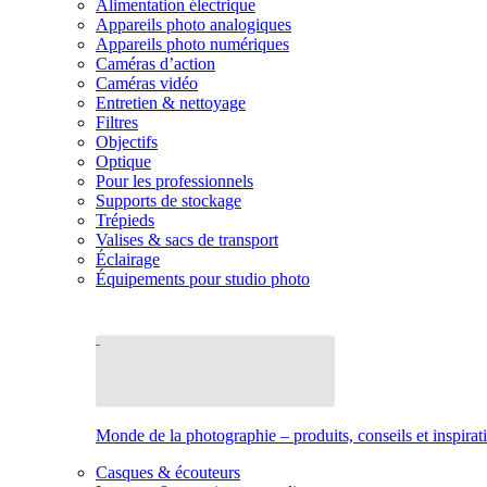
Alimentation électrique
Appareils photo analogiques
Appareils photo numériques
Caméras d’action
Caméras vidéo
Entretien & nettoyage
Filtres
Objectifs
Optique
Pour les professionnels
Supports de stockage
Trépieds
Valises & sacs de transport
Éclairage
Équipements pour studio photo
Monde de la photographie – produits, conseils et inspirat
Casques & écouteurs