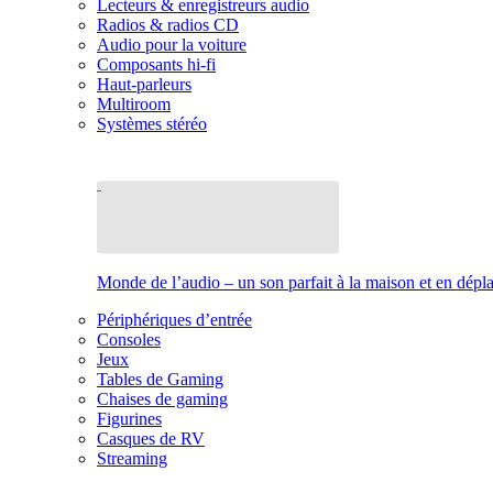
Lecteurs & enregistreurs audio
Radios & radios CD
Audio pour la voiture
Composants hi-fi
Haut-parleurs
Multiroom
Systèmes stéréo
Monde de l’audio – un son parfait à la maison et en dép
Périphériques d’entrée
Consoles
Jeux
Tables de Gaming
Chaises de gaming
Figurines
Casques de RV
Streaming