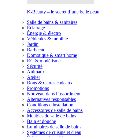
K-Beauty – le secret d’une belle peau
Salle de bains & sanitaires
Éclairage
Énergie & électro
Véhicules & mobilité
Jardin
Barbecue
Domotique & smart home
RC & modélisme
Sécurité
Animaux
Atelier
Bons & Cartes cadeaux
Promotions
Nouveau dans l’assortiment
Alternatives responsables
Conditions d'installation
Accessoires de salle de bains
Meubles de salle de bains
Bain et douche
Luminaires de salle de bains
Systèmes de cuisine et d'eau