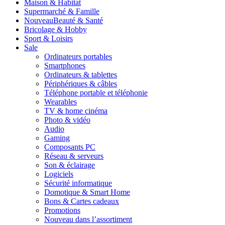
Maison & Habitat
Supermarché & Famille
Nouveau
Beauté & Santé
Bricolage & Hobby
Sport & Loisirs
Sale
Ordinateurs portables
Smartphones
Ordinateurs & tablettes
Périphériques & câbles
Téléphone portable et téléphonie
Wearables
TV & home cinéma
Photo & vidéo
Audio
Gaming
Composants PC
Réseau & serveurs
Son & éclairage
Logiciels
Sécurité informatique
Domotique & Smart Home
Bons & Cartes cadeaux
Promotions
Nouveau dans l’assortiment