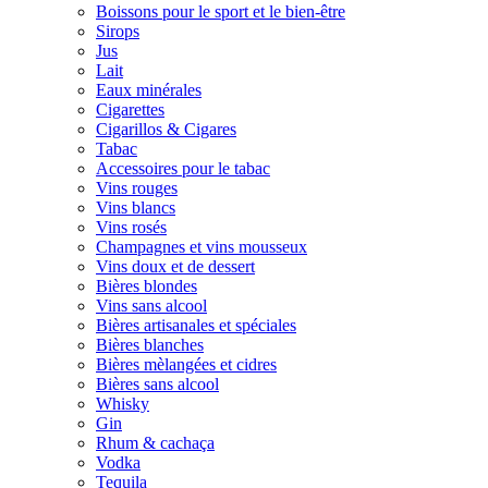
Boissons pour le sport et le bien-être
Sirops
Jus
Lait
Eaux minérales
Cigarettes
Cigarillos & Cigares
Tabac
Accessoires pour le tabac
Vins rouges
Vins blancs
Vins rosés
Champagnes et vins mousseux
Vins doux et de dessert
Bières blondes
Vins sans alcool
Bières artisanales et spéciales
Bières blanches
Bières mèlangées et cidres
Bières sans alcool
Whisky
Gin
Rhum & cachaça
Vodka
Tequila