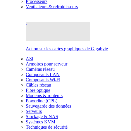
Processeurs
Ventilateurs & refroidisseurs
Action sur les cartes graphiques de Gigabyte
ASI
Armoires pour serveur
Caméras réseau
Composants LAN
Composants Wi-Fi
Câbles réseau
Fibre optique
Modems & routeurs
Powerline (CPL)
Sauvegarde des données
Serveurs
Stockage & NAS
Systèmes KVM
Techniques de sécurité