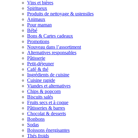
Vins et bières
Spiritueux
Produits de nettoyage & ustensiles
Animaux
Pour maman
Bébé
Bons & Cartes cadeaux
Promotions
Nouveau dans l’assortiment
Alternatives responsables
Pâtisserie
Petit-déjeuner
Café & thé
Ingrédients de cuisine
Cuisine rapide
Viandes et alternatives
Chips & popcorn
Biscuits salés
Fruits secs et à coque
Pâtisseries & barres
Chocolat & desserts
Bonbons
Sodas
Boissons énergisantes
Thés froids