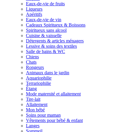
Eaux-de-vie de fruits
Liqueurs
Apéritifs
Eaux-de-vie de vin
Cadeaux Spiritueux & Boissons
Spiritueux sans alcool
Cuisine & vaisselle
Détergents & articles ménagers
Lessive & soins des textiles
Salle de bains & WC
Chiens
Chats
Rongeurs
Animaux dans le jardin
Aquariophilie
Terrariophilie
Étang
Mode maternité et allaitement
Tire-lait
Allaitement
Mon bébé
Soins pour maman
Vêtements pour bébé & enfant
Langes
Sommeil