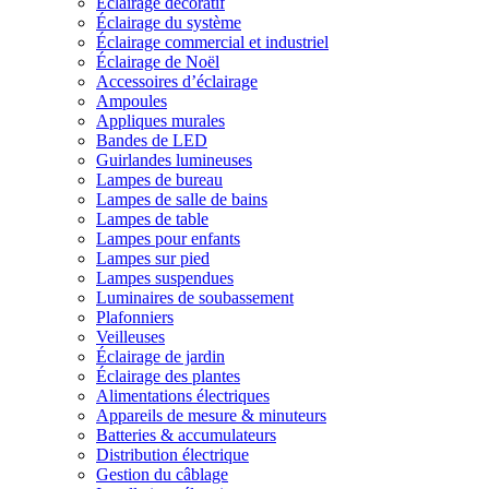
Éclairage décoratif
Éclairage du système
Éclairage commercial et industriel
Éclairage de Noël
Accessoires d’éclairage
Ampoules
Appliques murales
Bandes de LED
Guirlandes lumineuses
Lampes de bureau
Lampes de salle de bains
Lampes de table
Lampes pour enfants
Lampes sur pied
Lampes suspendues
Luminaires de soubassement
Plafonniers
Veilleuses
Éclairage de jardin
Éclairage des plantes
Alimentations électriques
Appareils de mesure & minuteurs
Batteries & accumulateurs
Distribution électrique
Gestion du câblage