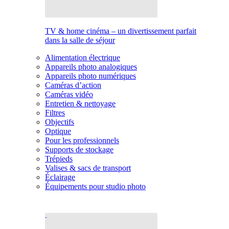
TV & home cinéma – un divertissement parfait
dans la salle de séjour
Alimentation électrique
Appareils photo analogiques
Appareils photo numériques
Caméras d’action
Caméras vidéo
Entretien & nettoyage
Filtres
Objectifs
Optique
Pour les professionnels
Supports de stockage
Trépieds
Valises & sacs de transport
Éclairage
Équipements pour studio photo