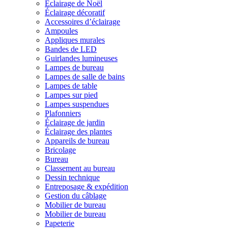
Éclairage de Noël
Éclairage décoratif
Accessoires d’éclairage
Ampoules
Appliques murales
Bandes de LED
Guirlandes lumineuses
Lampes de bureau
Lampes de salle de bains
Lampes de table
Lampes sur pied
Lampes suspendues
Plafonniers
Éclairage de jardin
Éclairage des plantes
Appareils de bureau
Bricolage
Bureau
Classement au bureau
Dessin technique
Entreposage & expédition
Gestion du câblage
Mobilier de bureau
Mobilier de bureau
Papeterie