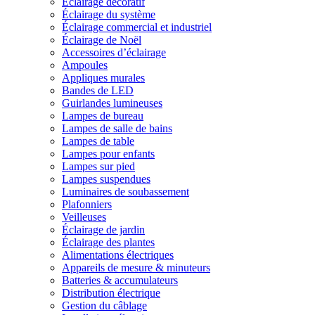
Éclairage décoratif
Éclairage du système
Éclairage commercial et industriel
Éclairage de Noël
Accessoires d’éclairage
Ampoules
Appliques murales
Bandes de LED
Guirlandes lumineuses
Lampes de bureau
Lampes de salle de bains
Lampes de table
Lampes pour enfants
Lampes sur pied
Lampes suspendues
Luminaires de soubassement
Plafonniers
Veilleuses
Éclairage de jardin
Éclairage des plantes
Alimentations électriques
Appareils de mesure & minuteurs
Batteries & accumulateurs
Distribution électrique
Gestion du câblage