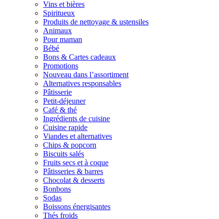
Vins et bières
Spiritueux
Produits de nettoyage & ustensiles
Animaux
Pour maman
Bébé
Bons & Cartes cadeaux
Promotions
Nouveau dans l’assortiment
Alternatives responsables
Pâtisserie
Petit-déjeuner
Café & thé
Ingrédients de cuisine
Cuisine rapide
Viandes et alternatives
Chips & popcorn
Biscuits salés
Fruits secs et à coque
Pâtisseries & barres
Chocolat & desserts
Bonbons
Sodas
Boissons énergisantes
Thés froids