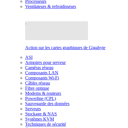
Processeurs
Ventilateurs & refroidisseurs
Action sur les cartes graphiques de Gigabyte
ASI
Armoires pour serveur
Caméras réseau
Composants LAN
Composants Wi-Fi
Câbles réseau
Fibre optique
Modems & routeurs
Powerline (CPL)
Sauvegarde des données
Serveurs
Stockage & NAS
Systèmes KVM
Techniques de sécurité