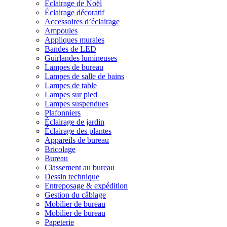
Éclairage de Noël
Éclairage décoratif
Accessoires d’éclairage
Ampoules
Appliques murales
Bandes de LED
Guirlandes lumineuses
Lampes de bureau
Lampes de salle de bains
Lampes de table
Lampes sur pied
Lampes suspendues
Plafonniers
Éclairage de jardin
Éclairage des plantes
Appareils de bureau
Bricolage
Bureau
Classement au bureau
Dessin technique
Entreposage & expédition
Gestion du câblage
Mobilier de bureau
Mobilier de bureau
Papeterie