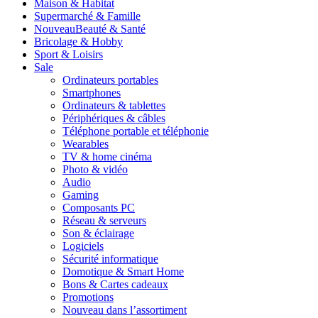
Maison & Habitat
Supermarché & Famille
Nouveau
Beauté & Santé
Bricolage & Hobby
Sport & Loisirs
Sale
Ordinateurs portables
Smartphones
Ordinateurs & tablettes
Périphériques & câbles
Téléphone portable et téléphonie
Wearables
TV & home cinéma
Photo & vidéo
Audio
Gaming
Composants PC
Réseau & serveurs
Son & éclairage
Logiciels
Sécurité informatique
Domotique & Smart Home
Bons & Cartes cadeaux
Promotions
Nouveau dans l’assortiment