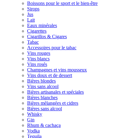
Boissons pour le sport et le bien-être
Sirops
Jus
Lait
Eaux minérales
Cigarettes
Cigarillos & Cigares
Tabac
Accessoires pour le tabac
Vins rouges
Vins blancs
Vins rosés
Champagnes et vins mousseux
Vins doux et de dessert
Bières blondes
Vins sans alcool
Bières artisanales et spéciales
Bières blanches
Bières mèlangées et cidres
Bières sans alcool
Whisky
Gin
Rhum & cachaça
Vodka
Tequila