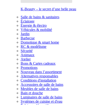
K-Beauty – le secret d’une belle peau
Salle de bains & sanitaires
Éclairage
Énergie & électro
Véhicules & mobilité
Jardin
Barbecue
Domotique & smart home
RC & modélisme
Sécurité
Animaux
Atelier
Bons & Cartes cadeaux
Promotions
Nouveau dans l’assortiment
Alternatives responsables
Conditions d'installation
Accessoires de salle de bains
Meubles de salle de bains
Bain et douche
Luminaires de salle de bains
Systèmes de cuisine et d'eau