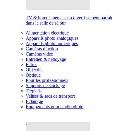
TV & home cinéma – un divertissement parfait
dans la salle de séjour
Alimentation électrique
Appareils photo analogiques
Appareils photo numériques
Caméras d’action
Caméras vidéo
Entretien & nettoyage
Filtres
Objectifs
Optique
Pour les professionnels
Supports de stockage
Trépieds
Valises & sacs de transport
Éclairage
Équipements pour studio photo