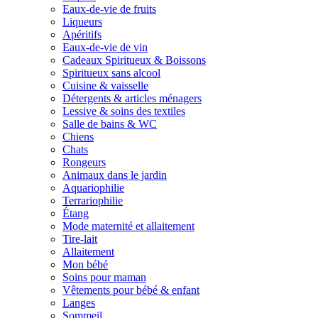
Eaux-de-vie de fruits
Liqueurs
Apéritifs
Eaux-de-vie de vin
Cadeaux Spiritueux & Boissons
Spiritueux sans alcool
Cuisine & vaisselle
Détergents & articles ménagers
Lessive & soins des textiles
Salle de bains & WC
Chiens
Chats
Rongeurs
Animaux dans le jardin
Aquariophilie
Terrariophilie
Étang
Mode maternité et allaitement
Tire-lait
Allaitement
Mon bébé
Soins pour maman
Vêtements pour bébé & enfant
Langes
Sommeil