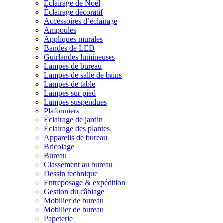
Éclairage de Noël
Éclairage décoratif
Accessoires d’éclairage
Ampoules
Appliques murales
Bandes de LED
Guirlandes lumineuses
Lampes de bureau
Lampes de salle de bains
Lampes de table
Lampes sur pied
Lampes suspendues
Plafonniers
Éclairage de jardin
Éclairage des plantes
Appareils de bureau
Bricolage
Bureau
Classement au bureau
Dessin technique
Entreposage & expédition
Gestion du câblage
Mobilier de bureau
Mobilier de bureau
Papeterie