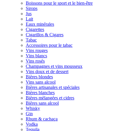
Boissons pour le sport et le bien-être
Sirops
Jus
Lait
Eaux minérales
Cigarettes
Cigarillos & Cigares
Tabac
Accessoires pour le tabac
Vins rouges
Vins blancs
Vins rosés
Champagnes et vins mousseux
Vins doux et de dessert
Bières blondes
Vins sans alcool
Bières artisanales et spéciales
Bières blanches
Bières mèlangées et cidres
Bières sans alcool
Whisky
Gin
Rhum & cachaça
Vodka
Tequila