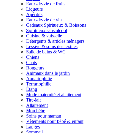
Eaux-de-vie de fruits
Liqueurs
Apéritifs
Eaux-de-vie de vin
Cadeaux Spiritueux & Boissons
Spiritueux sans alcool
Cuisine & vaisselle
Détergents & articles ménagers
Lessive & soins des textiles
Salle de bains & WC
Chiens
Chats
Rongeurs
Animaux dans le jardin
Aquariophilie
Terrariophilie
Étang
Mode maternité et allaitement
Tire-lait
Allaitement
Mon bébé
Soins pour maman
Vêtements pour bébé & enfant
Langes
Sommeil