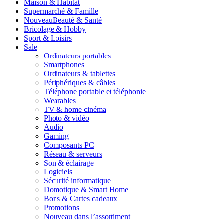
Maison & Habitat
Supermarché & Famille
Nouveau
Beauté & Santé
Bricolage & Hobby
Sport & Loisirs
Sale
Ordinateurs portables
Smartphones
Ordinateurs & tablettes
Périphériques & câbles
Téléphone portable et téléphonie
Wearables
TV & home cinéma
Photo & vidéo
Audio
Gaming
Composants PC
Réseau & serveurs
Son & éclairage
Logiciels
Sécurité informatique
Domotique & Smart Home
Bons & Cartes cadeaux
Promotions
Nouveau dans l’assortiment