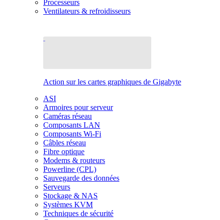
Processeurs
Ventilateurs & refroidisseurs
Action sur les cartes graphiques de Gigabyte
ASI
Armoires pour serveur
Caméras réseau
Composants LAN
Composants Wi-Fi
Câbles réseau
Fibre optique
Modems & routeurs
Powerline (CPL)
Sauvegarde des données
Serveurs
Stockage & NAS
Systèmes KVM
Techniques de sécurité