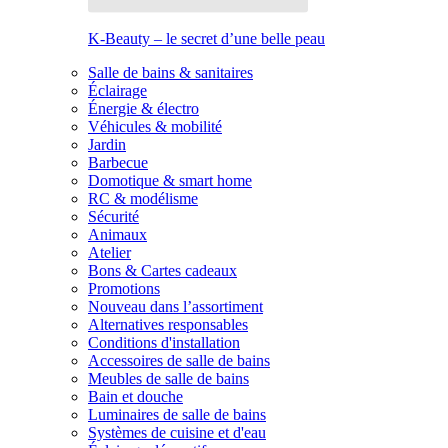
K-Beauty – le secret d’une belle peau
Salle de bains & sanitaires
Éclairage
Énergie & électro
Véhicules & mobilité
Jardin
Barbecue
Domotique & smart home
RC & modélisme
Sécurité
Animaux
Atelier
Bons & Cartes cadeaux
Promotions
Nouveau dans l’assortiment
Alternatives responsables
Conditions d'installation
Accessoires de salle de bains
Meubles de salle de bains
Bain et douche
Luminaires de salle de bains
Systèmes de cuisine et d'eau