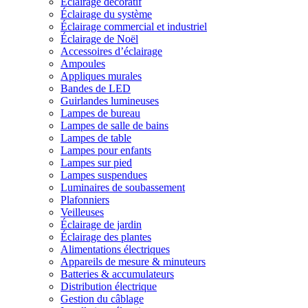
Éclairage décoratif
Éclairage du système
Éclairage commercial et industriel
Éclairage de Noël
Accessoires d’éclairage
Ampoules
Appliques murales
Bandes de LED
Guirlandes lumineuses
Lampes de bureau
Lampes de salle de bains
Lampes de table
Lampes pour enfants
Lampes sur pied
Lampes suspendues
Luminaires de soubassement
Plafonniers
Veilleuses
Éclairage de jardin
Éclairage des plantes
Alimentations électriques
Appareils de mesure & minuteurs
Batteries & accumulateurs
Distribution électrique
Gestion du câblage