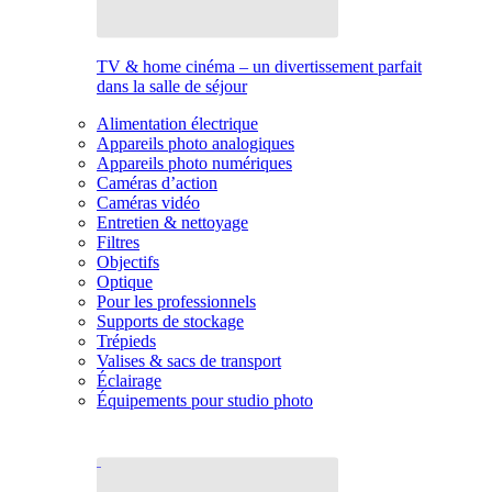
TV & home cinéma – un divertissement parfait
dans la salle de séjour
Alimentation électrique
Appareils photo analogiques
Appareils photo numériques
Caméras d’action
Caméras vidéo
Entretien & nettoyage
Filtres
Objectifs
Optique
Pour les professionnels
Supports de stockage
Trépieds
Valises & sacs de transport
Éclairage
Équipements pour studio photo