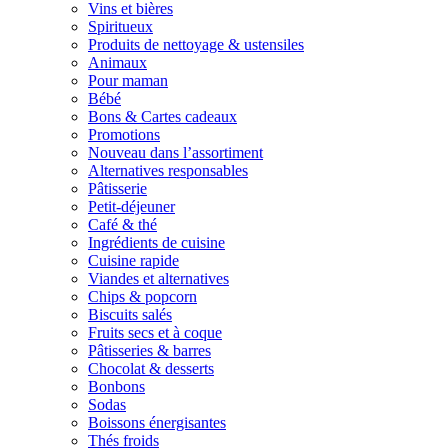
Vins et bières
Spiritueux
Produits de nettoyage & ustensiles
Animaux
Pour maman
Bébé
Bons & Cartes cadeaux
Promotions
Nouveau dans l’assortiment
Alternatives responsables
Pâtisserie
Petit-déjeuner
Café & thé
Ingrédients de cuisine
Cuisine rapide
Viandes et alternatives
Chips & popcorn
Biscuits salés
Fruits secs et à coque
Pâtisseries & barres
Chocolat & desserts
Bonbons
Sodas
Boissons énergisantes
Thés froids