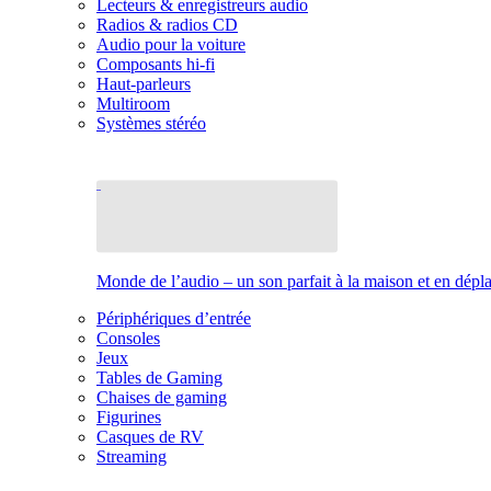
Lecteurs & enregistreurs audio
Radios & radios CD
Audio pour la voiture
Composants hi-fi
Haut-parleurs
Multiroom
Systèmes stéréo
Monde de l’audio – un son parfait à la maison et en dép
Périphériques d’entrée
Consoles
Jeux
Tables de Gaming
Chaises de gaming
Figurines
Casques de RV
Streaming