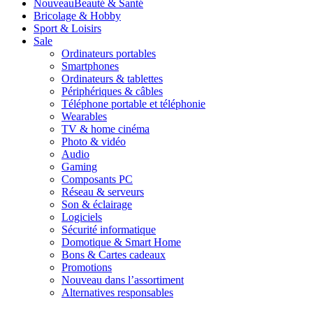
Nouveau
Beauté & Santé
Bricolage & Hobby
Sport & Loisirs
Sale
Ordinateurs portables
Smartphones
Ordinateurs & tablettes
Périphériques & câbles
Téléphone portable et téléphonie
Wearables
TV & home cinéma
Photo & vidéo
Audio
Gaming
Composants PC
Réseau & serveurs
Son & éclairage
Logiciels
Sécurité informatique
Domotique & Smart Home
Bons & Cartes cadeaux
Promotions
Nouveau dans l’assortiment
Alternatives responsables