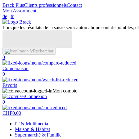
Brack Plus
Clients professionnels
Contact
Mon Assortiment
de
|
fr
Lorsque les résultats de la saisie semi-automatique sont disponibles, eff
Rechercher
0
Comparaison
0
Favoris
Mon compte
Connexion
0
CHF
0.00
IT & Multimédia
Maison & Habitat
Supermarché & Famille