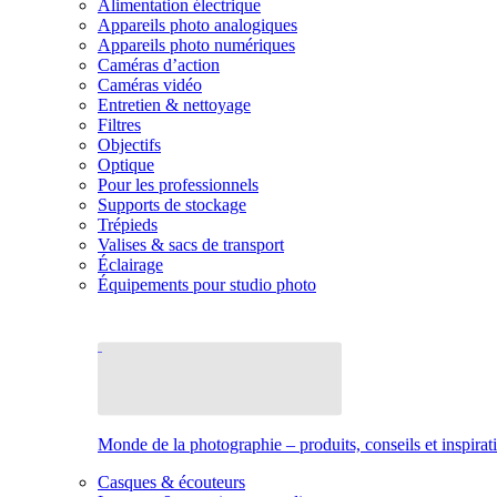
Alimentation électrique
Appareils photo analogiques
Appareils photo numériques
Caméras d’action
Caméras vidéo
Entretien & nettoyage
Filtres
Objectifs
Optique
Pour les professionnels
Supports de stockage
Trépieds
Valises & sacs de transport
Éclairage
Équipements pour studio photo
Monde de la photographie – produits, conseils et inspirat
Casques & écouteurs