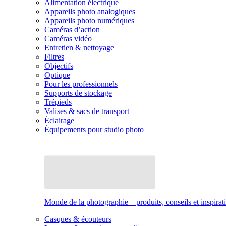
Alimentation électrique
Appareils photo analogiques
Appareils photo numériques
Caméras d’action
Caméras vidéo
Entretien & nettoyage
Filtres
Objectifs
Optique
Pour les professionnels
Supports de stockage
Trépieds
Valises & sacs de transport
Éclairage
Équipements pour studio photo
Monde de la photographie – produits, conseils et inspirat
Casques & écouteurs