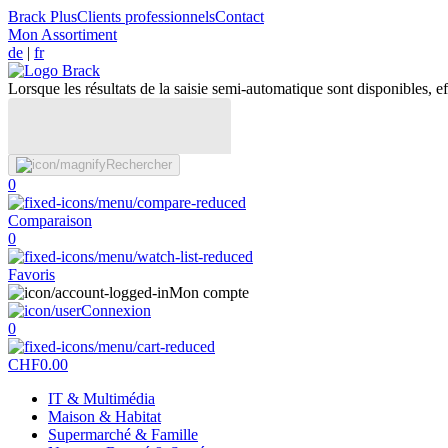
Brack Plus
Clients professionnels
Contact
Mon Assortiment
de
|
fr
Lorsque les résultats de la saisie semi-automatique sont disponibles, eff
Rechercher
0
Comparaison
0
Favoris
Mon compte
Connexion
0
CHF
0.00
IT & Multimédia
Maison & Habitat
Supermarché & Famille