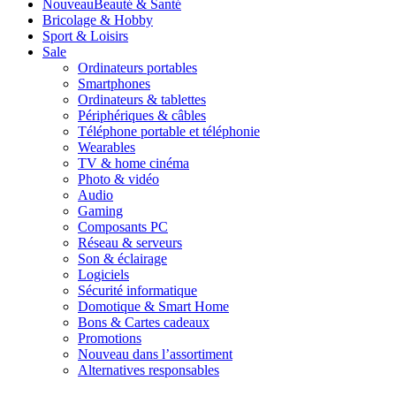
Nouveau
Beauté & Santé
Bricolage & Hobby
Sport & Loisirs
Sale
Ordinateurs portables
Smartphones
Ordinateurs & tablettes
Périphériques & câbles
Téléphone portable et téléphonie
Wearables
TV & home cinéma
Photo & vidéo
Audio
Gaming
Composants PC
Réseau & serveurs
Son & éclairage
Logiciels
Sécurité informatique
Domotique & Smart Home
Bons & Cartes cadeaux
Promotions
Nouveau dans l’assortiment
Alternatives responsables