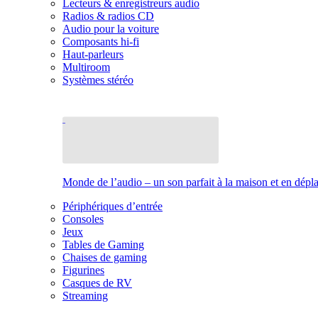
Lecteurs & enregistreurs audio
Radios & radios CD
Audio pour la voiture
Composants hi-fi
Haut-parleurs
Multiroom
Systèmes stéréo
Monde de l’audio – un son parfait à la maison et en dép
Périphériques d’entrée
Consoles
Jeux
Tables de Gaming
Chaises de gaming
Figurines
Casques de RV
Streaming