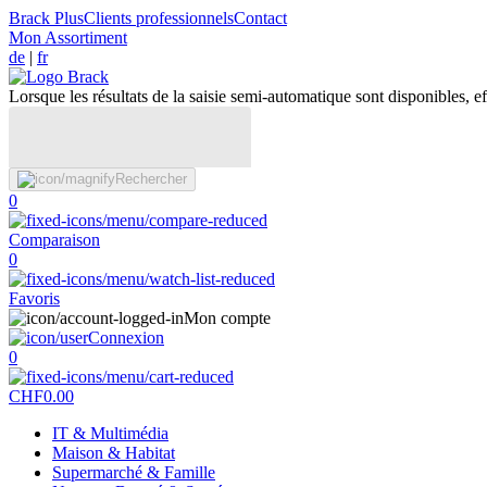
Brack Plus
Clients professionnels
Contact
Mon Assortiment
de
|
fr
Lorsque les résultats de la saisie semi-automatique sont disponibles, eff
Rechercher
0
Comparaison
0
Favoris
Mon compte
Connexion
0
CHF
0.00
IT & Multimédia
Maison & Habitat
Supermarché & Famille