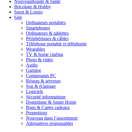
Nouveau
Beauté & Santé
Bricolage & Hobby
Sport & Loisirs
Sale
Ordinateurs portables
Smartphones
Ordinateurs & tablettes
Périphériques & câbles
Téléphone portable et téléphonie
Wearables
TV & home cinéma
Photo & vidéo
Audio
Gaming
Composants PC
Réseau & serveurs
Son & éclairage
Logiciels
Sécurité informatique
Domotique & Smart Home
Bons & Cartes cadeaux
Promotions
Nouveau dans l’assortiment
Alternatives responsables