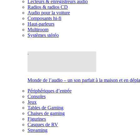
Lecteurs & enregistreurs audio
Radios & radios CD
Audio pour la voiture
Composants hi-fi
Haut-parleurs
Multiroom
Systèmes stéréo
Monde de l’audio – un son parfait à la maison et en dép
Périphériques d’entrée
Consoles
Jeux
Tables de Gaming
Chaises de gaming
Figurines
Casques de RV
Streaming