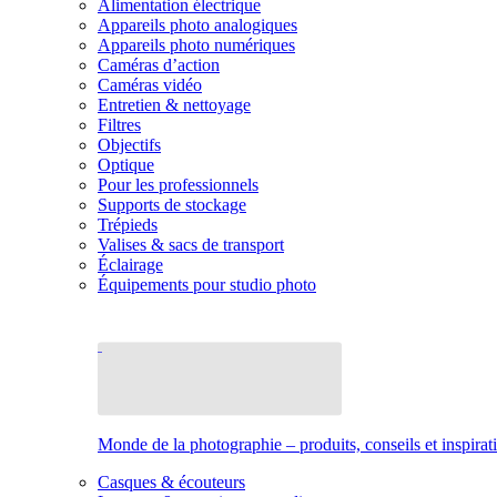
Alimentation électrique
Appareils photo analogiques
Appareils photo numériques
Caméras d’action
Caméras vidéo
Entretien & nettoyage
Filtres
Objectifs
Optique
Pour les professionnels
Supports de stockage
Trépieds
Valises & sacs de transport
Éclairage
Équipements pour studio photo
Monde de la photographie – produits, conseils et inspirat
Casques & écouteurs