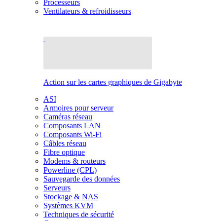
Processeurs
Ventilateurs & refroidisseurs
Action sur les cartes graphiques de Gigabyte
ASI
Armoires pour serveur
Caméras réseau
Composants LAN
Composants Wi-Fi
Câbles réseau
Fibre optique
Modems & routeurs
Powerline (CPL)
Sauvegarde des données
Serveurs
Stockage & NAS
Systèmes KVM
Techniques de sécurité