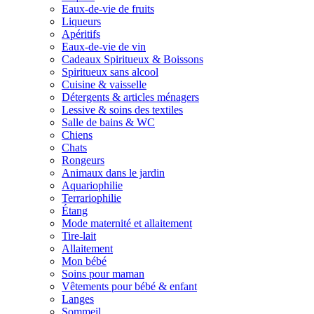
Eaux-de-vie de fruits
Liqueurs
Apéritifs
Eaux-de-vie de vin
Cadeaux Spiritueux & Boissons
Spiritueux sans alcool
Cuisine & vaisselle
Détergents & articles ménagers
Lessive & soins des textiles
Salle de bains & WC
Chiens
Chats
Rongeurs
Animaux dans le jardin
Aquariophilie
Terrariophilie
Étang
Mode maternité et allaitement
Tire-lait
Allaitement
Mon bébé
Soins pour maman
Vêtements pour bébé & enfant
Langes
Sommeil