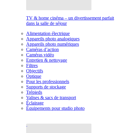
TV & home cinéma – un divertissement parfait
dans la salle de séjour
Alimentation électrique
Appareils photo analogiques
Appareils photo numériques
Caméras d’action
Caméras vidéo
Entretien & nettoyage
Filtres
Objectifs
Optique
Pour les professionnels
Supports de stockage
Trépieds
Valises & sacs de transport
Éclairage
Équipements pour studio photo