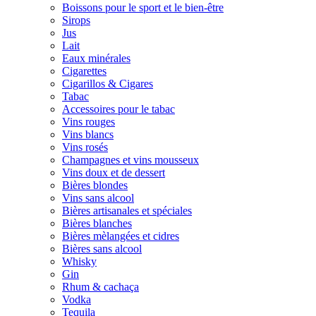
Boissons pour le sport et le bien-être
Sirops
Jus
Lait
Eaux minérales
Cigarettes
Cigarillos & Cigares
Tabac
Accessoires pour le tabac
Vins rouges
Vins blancs
Vins rosés
Champagnes et vins mousseux
Vins doux et de dessert
Bières blondes
Vins sans alcool
Bières artisanales et spéciales
Bières blanches
Bières mèlangées et cidres
Bières sans alcool
Whisky
Gin
Rhum & cachaça
Vodka
Tequila