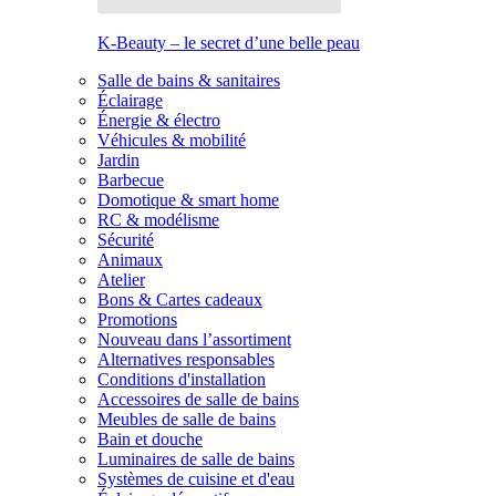
K-Beauty – le secret d’une belle peau
Salle de bains & sanitaires
Éclairage
Énergie & électro
Véhicules & mobilité
Jardin
Barbecue
Domotique & smart home
RC & modélisme
Sécurité
Animaux
Atelier
Bons & Cartes cadeaux
Promotions
Nouveau dans l’assortiment
Alternatives responsables
Conditions d'installation
Accessoires de salle de bains
Meubles de salle de bains
Bain et douche
Luminaires de salle de bains
Systèmes de cuisine et d'eau