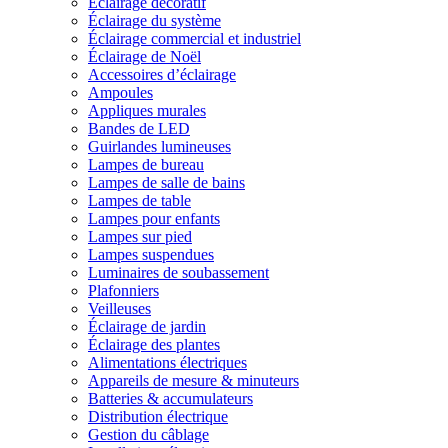
Éclairage décoratif
Éclairage du système
Éclairage commercial et industriel
Éclairage de Noël
Accessoires d’éclairage
Ampoules
Appliques murales
Bandes de LED
Guirlandes lumineuses
Lampes de bureau
Lampes de salle de bains
Lampes de table
Lampes pour enfants
Lampes sur pied
Lampes suspendues
Luminaires de soubassement
Plafonniers
Veilleuses
Éclairage de jardin
Éclairage des plantes
Alimentations électriques
Appareils de mesure & minuteurs
Batteries & accumulateurs
Distribution électrique
Gestion du câblage