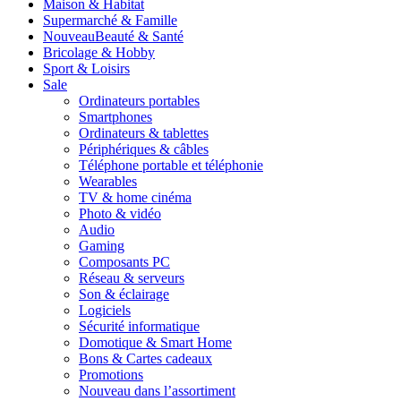
Maison & Habitat
Supermarché & Famille
Nouveau
Beauté & Santé
Bricolage & Hobby
Sport & Loisirs
Sale
Ordinateurs portables
Smartphones
Ordinateurs & tablettes
Périphériques & câbles
Téléphone portable et téléphonie
Wearables
TV & home cinéma
Photo & vidéo
Audio
Gaming
Composants PC
Réseau & serveurs
Son & éclairage
Logiciels
Sécurité informatique
Domotique & Smart Home
Bons & Cartes cadeaux
Promotions
Nouveau dans l’assortiment