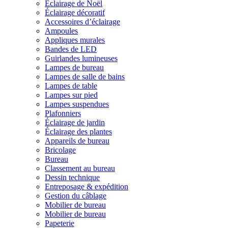
Éclairage de Noël
Éclairage décoratif
Accessoires d’éclairage
Ampoules
Appliques murales
Bandes de LED
Guirlandes lumineuses
Lampes de bureau
Lampes de salle de bains
Lampes de table
Lampes sur pied
Lampes suspendues
Plafonniers
Éclairage de jardin
Éclairage des plantes
Appareils de bureau
Bricolage
Bureau
Classement au bureau
Dessin technique
Entreposage & expédition
Gestion du câblage
Mobilier de bureau
Mobilier de bureau
Papeterie