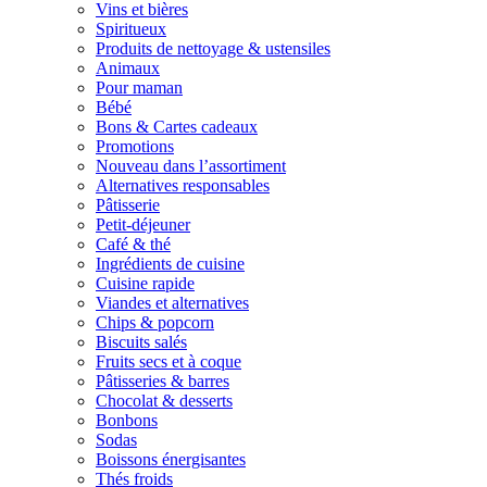
Vins et bières
Spiritueux
Produits de nettoyage & ustensiles
Animaux
Pour maman
Bébé
Bons & Cartes cadeaux
Promotions
Nouveau dans l’assortiment
Alternatives responsables
Pâtisserie
Petit-déjeuner
Café & thé
Ingrédients de cuisine
Cuisine rapide
Viandes et alternatives
Chips & popcorn
Biscuits salés
Fruits secs et à coque
Pâtisseries & barres
Chocolat & desserts
Bonbons
Sodas
Boissons énergisantes
Thés froids