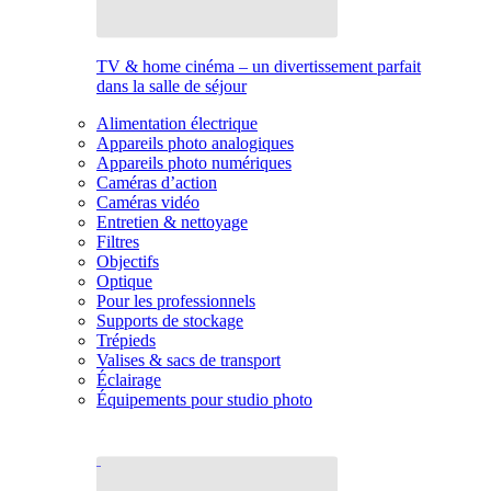
TV & home cinéma – un divertissement parfait
dans la salle de séjour
Alimentation électrique
Appareils photo analogiques
Appareils photo numériques
Caméras d’action
Caméras vidéo
Entretien & nettoyage
Filtres
Objectifs
Optique
Pour les professionnels
Supports de stockage
Trépieds
Valises & sacs de transport
Éclairage
Équipements pour studio photo