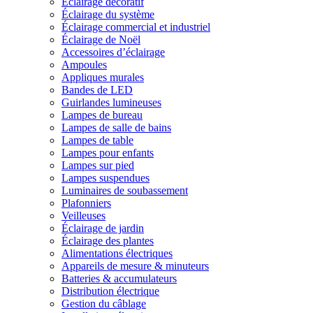
Éclairage décoratif
Éclairage du système
Éclairage commercial et industriel
Éclairage de Noël
Accessoires d’éclairage
Ampoules
Appliques murales
Bandes de LED
Guirlandes lumineuses
Lampes de bureau
Lampes de salle de bains
Lampes de table
Lampes pour enfants
Lampes sur pied
Lampes suspendues
Luminaires de soubassement
Plafonniers
Veilleuses
Éclairage de jardin
Éclairage des plantes
Alimentations électriques
Appareils de mesure & minuteurs
Batteries & accumulateurs
Distribution électrique
Gestion du câblage