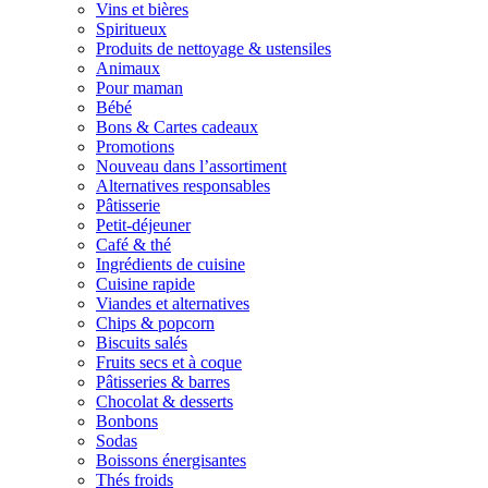
Vins et bières
Spiritueux
Produits de nettoyage & ustensiles
Animaux
Pour maman
Bébé
Bons & Cartes cadeaux
Promotions
Nouveau dans l’assortiment
Alternatives responsables
Pâtisserie
Petit-déjeuner
Café & thé
Ingrédients de cuisine
Cuisine rapide
Viandes et alternatives
Chips & popcorn
Biscuits salés
Fruits secs et à coque
Pâtisseries & barres
Chocolat & desserts
Bonbons
Sodas
Boissons énergisantes
Thés froids