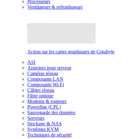
Processeurs
Ventilateurs & refroidisseurs
Action sur les cartes graphiques de Gigabyte
ASI
Armoires pour serveur
Caméras réseau
Composants LAN
Composants Wi-Fi
Câbles réseau
Fibre optique
Modems & routeurs
Powerline (CPL)
Sauvegarde des données
Serveurs
Stockage & NAS
Systèmes KVM
Techniques de sécurité