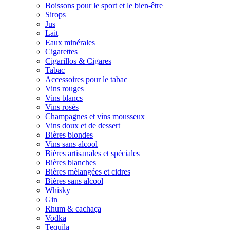
Boissons pour le sport et le bien-être
Sirops
Jus
Lait
Eaux minérales
Cigarettes
Cigarillos & Cigares
Tabac
Accessoires pour le tabac
Vins rouges
Vins blancs
Vins rosés
Champagnes et vins mousseux
Vins doux et de dessert
Bières blondes
Vins sans alcool
Bières artisanales et spéciales
Bières blanches
Bières mèlangées et cidres
Bières sans alcool
Whisky
Gin
Rhum & cachaça
Vodka
Tequila