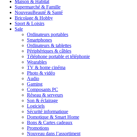
Maison & Habitat
Supermarché & Famille
Nouveau
Beauté & Santé
Bricolage & Hobby
Sport & Loisirs
Sale
Ordinateurs portables
Smartphones
Ordinateurs & tablettes
Périphériques & câbles
Téléphone portable et téléphonie
Wearables
TV & home cinéma
Photo & vidéo
Audio
Gaming
Composants PC
Réseau & serveurs
Son & éclairage
Logiciels
Sécurité informatique
Domotique & Smart Home
Bons & Cartes cadeaux
Promotions
Nouveau dans l’assortiment