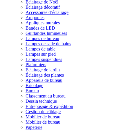
Éclairage de Noël
Éclairage décoratif
Accessoires d’éclairage
Ampoules
Appliques murales
Bandes de LED
Guirlandes lumineuses
Lampes de bureau
Lampes de salle de bains
Lampes de table
Lampes sur pied
Lampes suspendues
Plafonniers
Éclairage de jardin
Éclairage des plantes
Appareils de bureau
Bricolage
Bureau
Classement au bureau
Dessin technique
Entreposage & expédition
Gestion du câblage
Mobilier de bureau
Mobilier de bureau
Papeterie