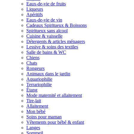
Eaux-de-vie de fruits
Liqueurs
Apéritifs
Eaux-de-vie de vin
Cadeaux Spiritueux & Boissons
Spiritueux sans alcool
Cuisine & vaisselle
Détergents & articles ménagers
Lessive & soins des textiles
Salle de bains & WC
Chiens
Chats
Rongeurs
Animaux dans le jardin
Aquariophilie
Terrariophilie
Étang
Mode maternité et allaitement
Tire-lait
Allaitement
Mon bébé
Soins pour maman
Vêtements pour bébé & enfant
Langes
Sommeil