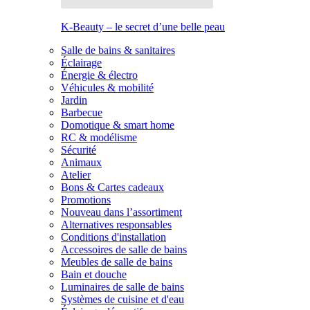
K-Beauty – le secret d’une belle peau
Salle de bains & sanitaires
Éclairage
Énergie & électro
Véhicules & mobilité
Jardin
Barbecue
Domotique & smart home
RC & modélisme
Sécurité
Animaux
Atelier
Bons & Cartes cadeaux
Promotions
Nouveau dans l’assortiment
Alternatives responsables
Conditions d'installation
Accessoires de salle de bains
Meubles de salle de bains
Bain et douche
Luminaires de salle de bains
Systèmes de cuisine et d'eau