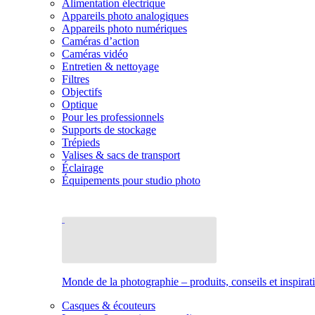
Alimentation électrique
Appareils photo analogiques
Appareils photo numériques
Caméras d’action
Caméras vidéo
Entretien & nettoyage
Filtres
Objectifs
Optique
Pour les professionnels
Supports de stockage
Trépieds
Valises & sacs de transport
Éclairage
Équipements pour studio photo
Monde de la photographie – produits, conseils et inspirat
Casques & écouteurs