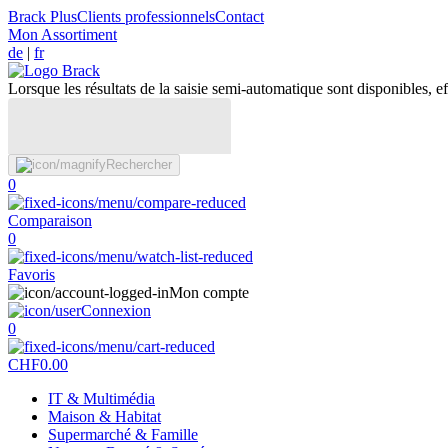
Brack Plus
Clients professionnels
Contact
Mon Assortiment
de
|
fr
Lorsque les résultats de la saisie semi-automatique sont disponibles, eff
Rechercher
0
Comparaison
0
Favoris
Mon compte
Connexion
0
CHF
0.00
IT & Multimédia
Maison & Habitat
Supermarché & Famille