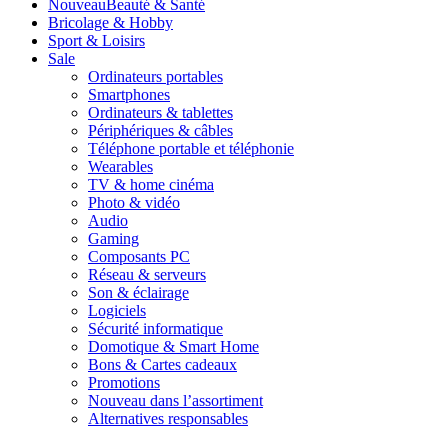
Nouveau
Beauté & Santé
Bricolage & Hobby
Sport & Loisirs
Sale
Ordinateurs portables
Smartphones
Ordinateurs & tablettes
Périphériques & câbles
Téléphone portable et téléphonie
Wearables
TV & home cinéma
Photo & vidéo
Audio
Gaming
Composants PC
Réseau & serveurs
Son & éclairage
Logiciels
Sécurité informatique
Domotique & Smart Home
Bons & Cartes cadeaux
Promotions
Nouveau dans l’assortiment
Alternatives responsables