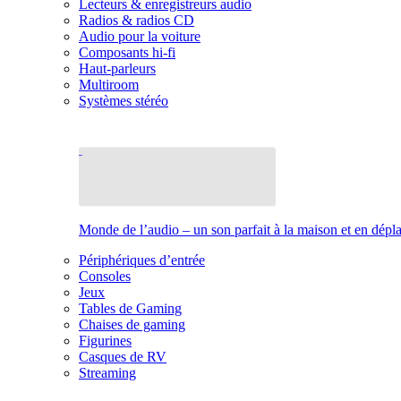
Lecteurs & enregistreurs audio
Radios & radios CD
Audio pour la voiture
Composants hi-fi
Haut-parleurs
Multiroom
Systèmes stéréo
Monde de l’audio – un son parfait à la maison et en dép
Périphériques d’entrée
Consoles
Jeux
Tables de Gaming
Chaises de gaming
Figurines
Casques de RV
Streaming