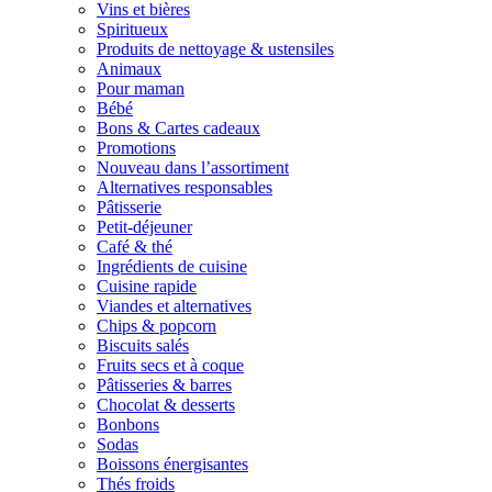
Vins et bières
Spiritueux
Produits de nettoyage & ustensiles
Animaux
Pour maman
Bébé
Bons & Cartes cadeaux
Promotions
Nouveau dans l’assortiment
Alternatives responsables
Pâtisserie
Petit-déjeuner
Café & thé
Ingrédients de cuisine
Cuisine rapide
Viandes et alternatives
Chips & popcorn
Biscuits salés
Fruits secs et à coque
Pâtisseries & barres
Chocolat & desserts
Bonbons
Sodas
Boissons énergisantes
Thés froids