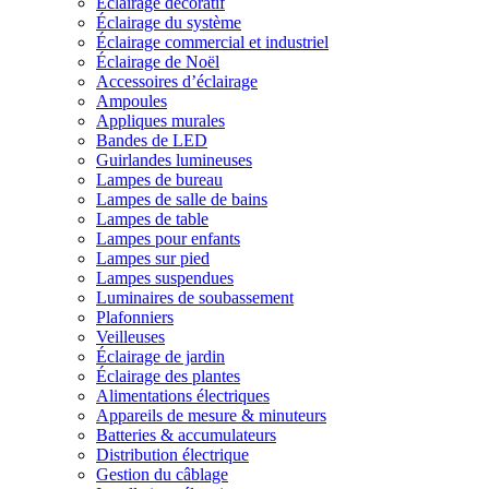
Éclairage décoratif
Éclairage du système
Éclairage commercial et industriel
Éclairage de Noël
Accessoires d’éclairage
Ampoules
Appliques murales
Bandes de LED
Guirlandes lumineuses
Lampes de bureau
Lampes de salle de bains
Lampes de table
Lampes pour enfants
Lampes sur pied
Lampes suspendues
Luminaires de soubassement
Plafonniers
Veilleuses
Éclairage de jardin
Éclairage des plantes
Alimentations électriques
Appareils de mesure & minuteurs
Batteries & accumulateurs
Distribution électrique
Gestion du câblage