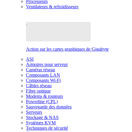
Processeurs
Ventilateurs & refroidisseurs
Action sur les cartes graphiques de Gigabyte
ASI
Armoires pour serveur
Caméras réseau
Composants LAN
Composants Wi-Fi
Câbles réseau
Fibre optique
Modems & routeurs
Powerline (CPL)
Sauvegarde des données
Serveurs
Stockage & NAS
Systèmes KVM
Techniques de sécurité