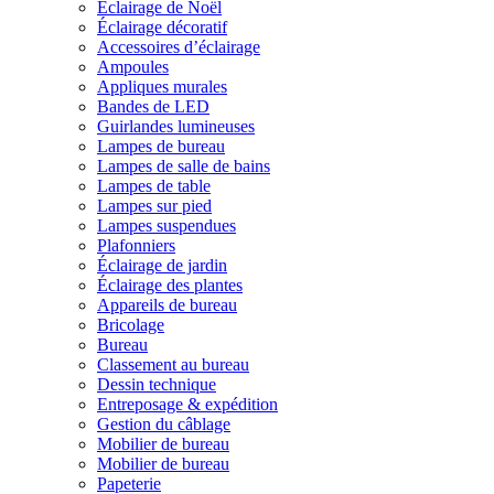
Éclairage de Noël
Éclairage décoratif
Accessoires d’éclairage
Ampoules
Appliques murales
Bandes de LED
Guirlandes lumineuses
Lampes de bureau
Lampes de salle de bains
Lampes de table
Lampes sur pied
Lampes suspendues
Plafonniers
Éclairage de jardin
Éclairage des plantes
Appareils de bureau
Bricolage
Bureau
Classement au bureau
Dessin technique
Entreposage & expédition
Gestion du câblage
Mobilier de bureau
Mobilier de bureau
Papeterie