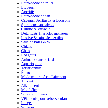
Eaux-de-vie de fruits
Liqueurs
Apéritifs
Eaux-de-vie de vin
Cadeaux Spiritueux & Boissons
Spiritueux sans alcool
Cuisine & vaisselle
Détergents & articles ménagers
Lessive & soins des textiles
Salle de bains & WC
Chiens
Chats
Rongeurs
Animaux dans le jardin
Aquariophilie
Terrariophilie
Étang
Mode maternité et allaitement
Tire-lait
Allaitement
Mon bébé
Soins pour maman
Vêtements pour bébé & enfant
Langes
Sommeil