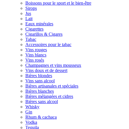
Boissons pour le sport et le bien-être
Sirops
Jus
Lait
Eaux minérales
Cigarettes
Cigarillos & Cigares
Tabac
Accessoires pour le tabac
Vins rouges
Vins blancs
Vins rosés
Champagnes et vins mousseux
Vins doux et de dessert
Bières blondes
Vins sans alcool
Bières artisanales et spéciales
Bières blanches
Bières mèlangées et cidres
Bières sans alcool
Whisky
Gin
Rhum & cachaça
Vodka
Tequila