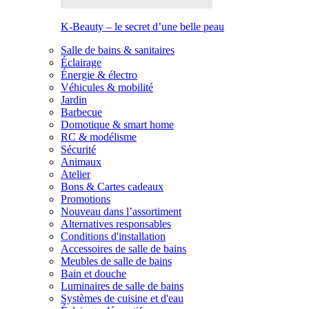
K-Beauty – le secret d’une belle peau
Salle de bains & sanitaires
Éclairage
Énergie & électro
Véhicules & mobilité
Jardin
Barbecue
Domotique & smart home
RC & modélisme
Sécurité
Animaux
Atelier
Bons & Cartes cadeaux
Promotions
Nouveau dans l’assortiment
Alternatives responsables
Conditions d'installation
Accessoires de salle de bains
Meubles de salle de bains
Bain et douche
Luminaires de salle de bains
Systèmes de cuisine et d'eau