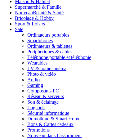
Maison & Habitat
Supermarché & Famille
Nouveau
Beauté & Santé
Bricolage & Hobby
Sport & Loisirs
Sale
Ordinateurs portables
Smartphones
Ordinateurs & tablettes
Périphériques & câbles
Téléphone portable et téléphonie
Wearables
TV & home cinéma
Photo & vidéo
Audio
Gaming
Composants PC
Réseau & serveurs
Son & éclairage
Logiciels
Sécurité informatique
Domotique & Smart Home
Bons & Cartes cadeaux
Promotions
Nouveau dans l’assortiment