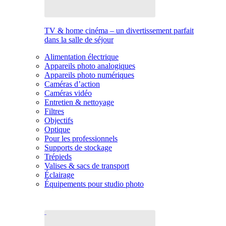
TV & home cinéma – un divertissement parfait
dans la salle de séjour
Alimentation électrique
Appareils photo analogiques
Appareils photo numériques
Caméras d’action
Caméras vidéo
Entretien & nettoyage
Filtres
Objectifs
Optique
Pour les professionnels
Supports de stockage
Trépieds
Valises & sacs de transport
Éclairage
Équipements pour studio photo