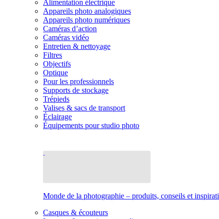
Alimentation électrique
Appareils photo analogiques
Appareils photo numériques
Caméras d’action
Caméras vidéo
Entretien & nettoyage
Filtres
Objectifs
Optique
Pour les professionnels
Supports de stockage
Trépieds
Valises & sacs de transport
Éclairage
Équipements pour studio photo
Monde de la photographie – produits, conseils et inspirat
Casques & écouteurs