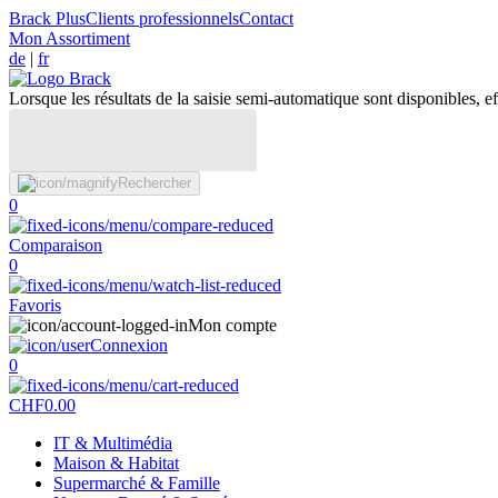
Brack Plus
Clients professionnels
Contact
Mon Assortiment
de
|
fr
Lorsque les résultats de la saisie semi-automatique sont disponibles, eff
Rechercher
0
Comparaison
0
Favoris
Mon compte
Connexion
0
CHF
0.00
IT & Multimédia
Maison & Habitat
Supermarché & Famille