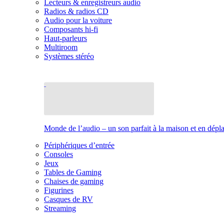
Lecteurs & enregistreurs audio
Radios & radios CD
Audio pour la voiture
Composants hi-fi
Haut-parleurs
Multiroom
Systèmes stéréo
Monde de l’audio – un son parfait à la maison et en dép
Périphériques d’entrée
Consoles
Jeux
Tables de Gaming
Chaises de gaming
Figurines
Casques de RV
Streaming