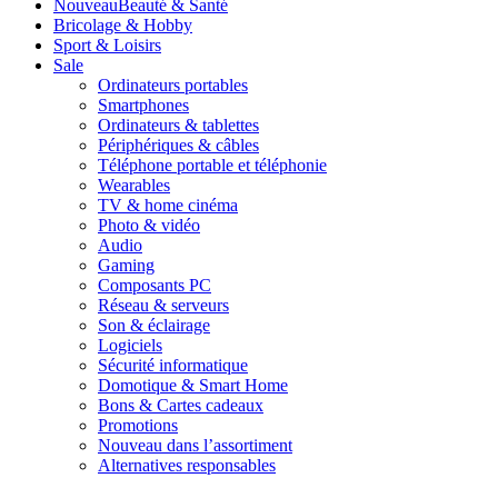
Nouveau
Beauté & Santé
Bricolage & Hobby
Sport & Loisirs
Sale
Ordinateurs portables
Smartphones
Ordinateurs & tablettes
Périphériques & câbles
Téléphone portable et téléphonie
Wearables
TV & home cinéma
Photo & vidéo
Audio
Gaming
Composants PC
Réseau & serveurs
Son & éclairage
Logiciels
Sécurité informatique
Domotique & Smart Home
Bons & Cartes cadeaux
Promotions
Nouveau dans l’assortiment
Alternatives responsables