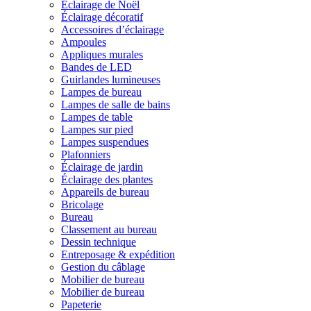
Éclairage de Noël
Éclairage décoratif
Accessoires d’éclairage
Ampoules
Appliques murales
Bandes de LED
Guirlandes lumineuses
Lampes de bureau
Lampes de salle de bains
Lampes de table
Lampes sur pied
Lampes suspendues
Plafonniers
Éclairage de jardin
Éclairage des plantes
Appareils de bureau
Bricolage
Bureau
Classement au bureau
Dessin technique
Entreposage & expédition
Gestion du câblage
Mobilier de bureau
Mobilier de bureau
Papeterie