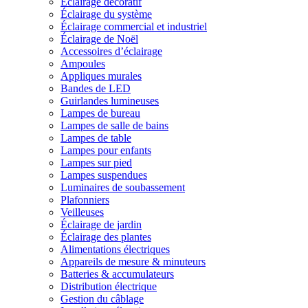
Éclairage décoratif
Éclairage du système
Éclairage commercial et industriel
Éclairage de Noël
Accessoires d’éclairage
Ampoules
Appliques murales
Bandes de LED
Guirlandes lumineuses
Lampes de bureau
Lampes de salle de bains
Lampes de table
Lampes pour enfants
Lampes sur pied
Lampes suspendues
Luminaires de soubassement
Plafonniers
Veilleuses
Éclairage de jardin
Éclairage des plantes
Alimentations électriques
Appareils de mesure & minuteurs
Batteries & accumulateurs
Distribution électrique
Gestion du câblage