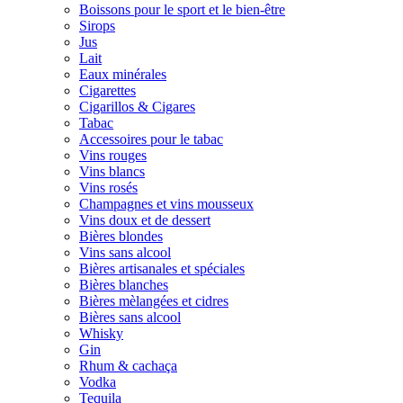
Boissons pour le sport et le bien-être
Sirops
Jus
Lait
Eaux minérales
Cigarettes
Cigarillos & Cigares
Tabac
Accessoires pour le tabac
Vins rouges
Vins blancs
Vins rosés
Champagnes et vins mousseux
Vins doux et de dessert
Bières blondes
Vins sans alcool
Bières artisanales et spéciales
Bières blanches
Bières mèlangées et cidres
Bières sans alcool
Whisky
Gin
Rhum & cachaça
Vodka
Tequila