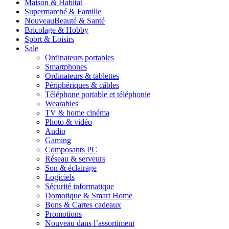
Maison & Habitat
Supermarché & Famille
Nouveau
Beauté & Santé
Bricolage & Hobby
Sport & Loisirs
Sale
Ordinateurs portables
Smartphones
Ordinateurs & tablettes
Périphériques & câbles
Téléphone portable et téléphonie
Wearables
TV & home cinéma
Photo & vidéo
Audio
Gaming
Composants PC
Réseau & serveurs
Son & éclairage
Logiciels
Sécurité informatique
Domotique & Smart Home
Bons & Cartes cadeaux
Promotions
Nouveau dans l’assortiment