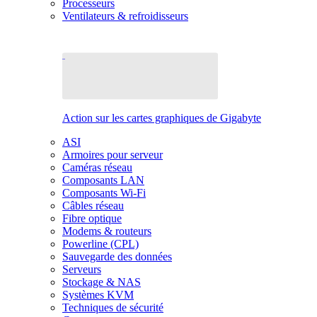
Processeurs
Ventilateurs & refroidisseurs
Action sur les cartes graphiques de Gigabyte
ASI
Armoires pour serveur
Caméras réseau
Composants LAN
Composants Wi-Fi
Câbles réseau
Fibre optique
Modems & routeurs
Powerline (CPL)
Sauvegarde des données
Serveurs
Stockage & NAS
Systèmes KVM
Techniques de sécurité