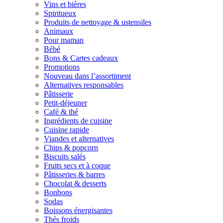
Vins et bières
Spiritueux
Produits de nettoyage & ustensiles
Animaux
Pour maman
Bébé
Bons & Cartes cadeaux
Promotions
Nouveau dans l’assortiment
Alternatives responsables
Pâtisserie
Petit-déjeuner
Café & thé
Ingrédients de cuisine
Cuisine rapide
Viandes et alternatives
Chips & popcorn
Biscuits salés
Fruits secs et à coque
Pâtisseries & barres
Chocolat & desserts
Bonbons
Sodas
Boissons énergisantes
Thés froids