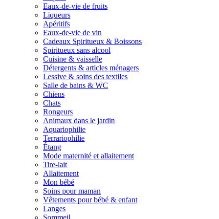
Eaux-de-vie de fruits
Liqueurs
Apéritifs
Eaux-de-vie de vin
Cadeaux Spiritueux & Boissons
Spiritueux sans alcool
Cuisine & vaisselle
Détergents & articles ménagers
Lessive & soins des textiles
Salle de bains & WC
Chiens
Chats
Rongeurs
Animaux dans le jardin
Aquariophilie
Terrariophilie
Étang
Mode maternité et allaitement
Tire-lait
Allaitement
Mon bébé
Soins pour maman
Vêtements pour bébé & enfant
Langes
Sommeil