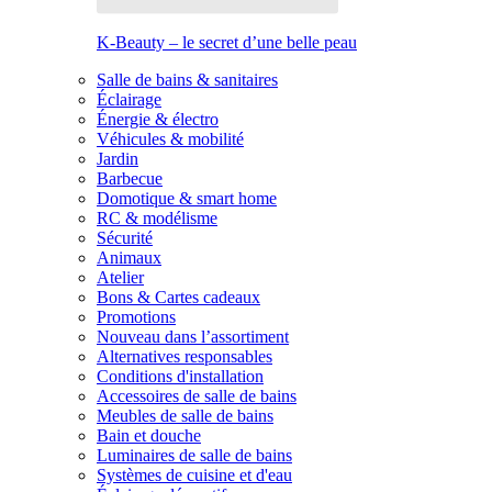
K-Beauty – le secret d’une belle peau
Salle de bains & sanitaires
Éclairage
Énergie & électro
Véhicules & mobilité
Jardin
Barbecue
Domotique & smart home
RC & modélisme
Sécurité
Animaux
Atelier
Bons & Cartes cadeaux
Promotions
Nouveau dans l’assortiment
Alternatives responsables
Conditions d'installation
Accessoires de salle de bains
Meubles de salle de bains
Bain et douche
Luminaires de salle de bains
Systèmes de cuisine et d'eau