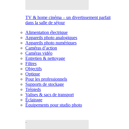
TV & home cinéma – un divertissement parfait
dans la salle de séjour
Alimentation électrique
Appareils photo analogiques
Appareils photo numériques
Caméras d’action
Caméras vidéo
Entretien & nettoyage
Filtres
Objectifs
Optique
Pour les professionnels
Supports de stockage
Trépieds
Valises & sacs de transport
Éclairage
Équipements pour studio photo