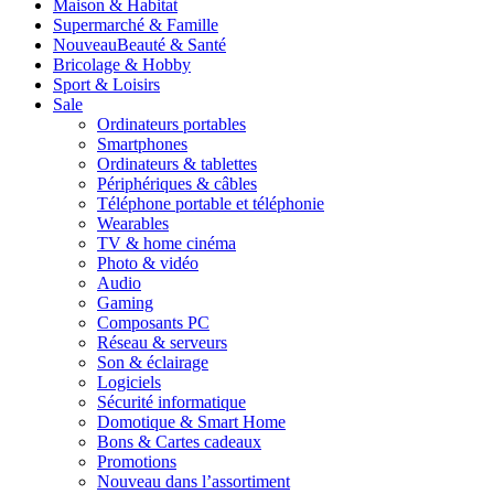
Maison & Habitat
Supermarché & Famille
Nouveau
Beauté & Santé
Bricolage & Hobby
Sport & Loisirs
Sale
Ordinateurs portables
Smartphones
Ordinateurs & tablettes
Périphériques & câbles
Téléphone portable et téléphonie
Wearables
TV & home cinéma
Photo & vidéo
Audio
Gaming
Composants PC
Réseau & serveurs
Son & éclairage
Logiciels
Sécurité informatique
Domotique & Smart Home
Bons & Cartes cadeaux
Promotions
Nouveau dans l’assortiment