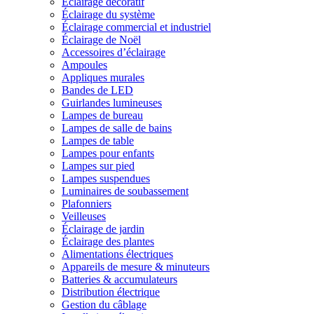
Éclairage décoratif
Éclairage du système
Éclairage commercial et industriel
Éclairage de Noël
Accessoires d’éclairage
Ampoules
Appliques murales
Bandes de LED
Guirlandes lumineuses
Lampes de bureau
Lampes de salle de bains
Lampes de table
Lampes pour enfants
Lampes sur pied
Lampes suspendues
Luminaires de soubassement
Plafonniers
Veilleuses
Éclairage de jardin
Éclairage des plantes
Alimentations électriques
Appareils de mesure & minuteurs
Batteries & accumulateurs
Distribution électrique
Gestion du câblage