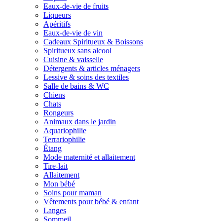
Eaux-de-vie de fruits
Liqueurs
Apéritifs
Eaux-de-vie de vin
Cadeaux Spiritueux & Boissons
Spiritueux sans alcool
Cuisine & vaisselle
Détergents & articles ménagers
Lessive & soins des textiles
Salle de bains & WC
Chiens
Chats
Rongeurs
Animaux dans le jardin
Aquariophilie
Terrariophilie
Étang
Mode maternité et allaitement
Tire-lait
Allaitement
Mon bébé
Soins pour maman
Vêtements pour bébé & enfant
Langes
Sommeil