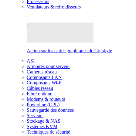
Processeurs
Ventilateurs & refroidisseurs
Action sur les cartes graphiques de Gigabyte
ASI
Armoires pour serveur
Caméras réseau
Composants LAN
Composants Wi-Fi
Câbles réseau
Fibre optique
Modems & routeurs
Powerline (CPL)
Sauvegarde des données
Serveurs
Stockage & NAS
Systèmes KVM
Techniques de sécurité