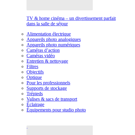
TV & home cinéma – un divertissement parfait
dans la salle de séjour
Alimentation électrique
Appareils photo analogiques
Appareils photo numériques
Caméras d’action
Caméras vidéo
Entretien & nettoyage
Filtres
Objectifs
Optique
Pour les professionnels
Supports de stockage
Trépieds
Valises & sacs de transport
Éclairage
Équipements pour studio photo