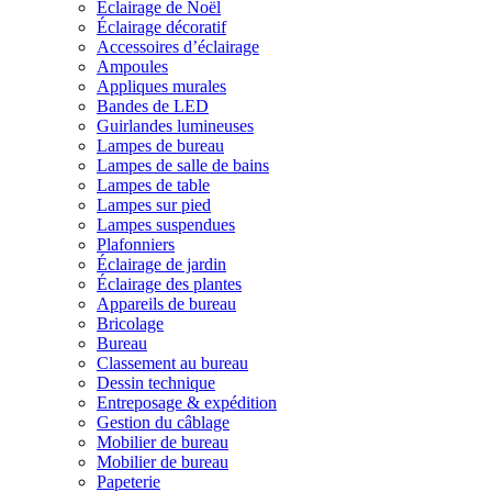
Éclairage de Noël
Éclairage décoratif
Accessoires d’éclairage
Ampoules
Appliques murales
Bandes de LED
Guirlandes lumineuses
Lampes de bureau
Lampes de salle de bains
Lampes de table
Lampes sur pied
Lampes suspendues
Plafonniers
Éclairage de jardin
Éclairage des plantes
Appareils de bureau
Bricolage
Bureau
Classement au bureau
Dessin technique
Entreposage & expédition
Gestion du câblage
Mobilier de bureau
Mobilier de bureau
Papeterie