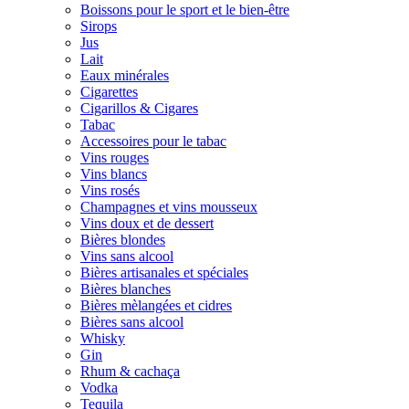
Boissons pour le sport et le bien-être
Sirops
Jus
Lait
Eaux minérales
Cigarettes
Cigarillos & Cigares
Tabac
Accessoires pour le tabac
Vins rouges
Vins blancs
Vins rosés
Champagnes et vins mousseux
Vins doux et de dessert
Bières blondes
Vins sans alcool
Bières artisanales et spéciales
Bières blanches
Bières mèlangées et cidres
Bières sans alcool
Whisky
Gin
Rhum & cachaça
Vodka
Tequila