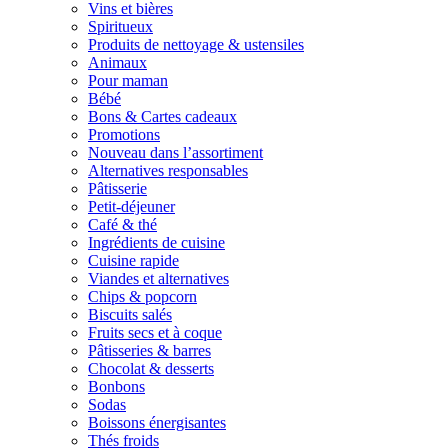
Vins et bières
Spiritueux
Produits de nettoyage & ustensiles
Animaux
Pour maman
Bébé
Bons & Cartes cadeaux
Promotions
Nouveau dans l’assortiment
Alternatives responsables
Pâtisserie
Petit-déjeuner
Café & thé
Ingrédients de cuisine
Cuisine rapide
Viandes et alternatives
Chips & popcorn
Biscuits salés
Fruits secs et à coque
Pâtisseries & barres
Chocolat & desserts
Bonbons
Sodas
Boissons énergisantes
Thés froids