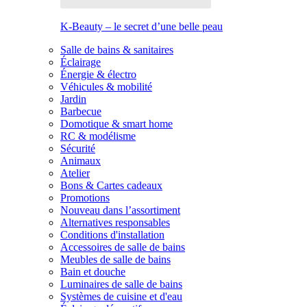
K-Beauty – le secret d’une belle peau
Salle de bains & sanitaires
Éclairage
Énergie & électro
Véhicules & mobilité
Jardin
Barbecue
Domotique & smart home
RC & modélisme
Sécurité
Animaux
Atelier
Bons & Cartes cadeaux
Promotions
Nouveau dans l’assortiment
Alternatives responsables
Conditions d'installation
Accessoires de salle de bains
Meubles de salle de bains
Bain et douche
Luminaires de salle de bains
Systèmes de cuisine et d'eau