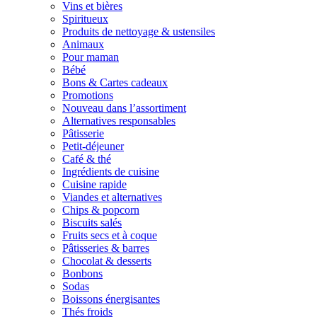
Vins et bières
Spiritueux
Produits de nettoyage & ustensiles
Animaux
Pour maman
Bébé
Bons & Cartes cadeaux
Promotions
Nouveau dans l’assortiment
Alternatives responsables
Pâtisserie
Petit-déjeuner
Café & thé
Ingrédients de cuisine
Cuisine rapide
Viandes et alternatives
Chips & popcorn
Biscuits salés
Fruits secs et à coque
Pâtisseries & barres
Chocolat & desserts
Bonbons
Sodas
Boissons énergisantes
Thés froids