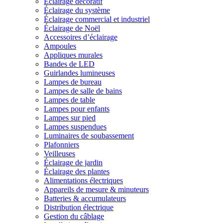
Éclairage décoratif
Éclairage du système
Éclairage commercial et industriel
Éclairage de Noël
Accessoires d’éclairage
Ampoules
Appliques murales
Bandes de LED
Guirlandes lumineuses
Lampes de bureau
Lampes de salle de bains
Lampes de table
Lampes pour enfants
Lampes sur pied
Lampes suspendues
Luminaires de soubassement
Plafonniers
Veilleuses
Éclairage de jardin
Éclairage des plantes
Alimentations électriques
Appareils de mesure & minuteurs
Batteries & accumulateurs
Distribution électrique
Gestion du câblage