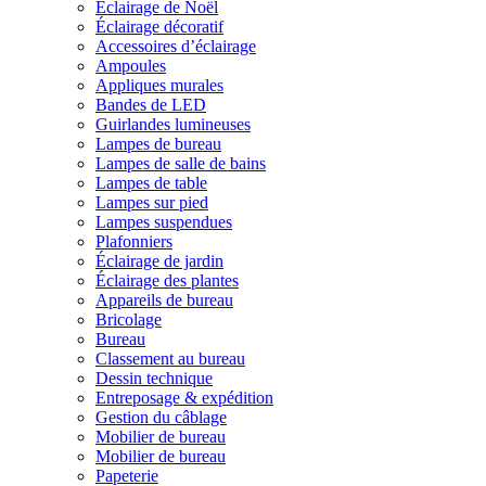
Éclairage de Noël
Éclairage décoratif
Accessoires d’éclairage
Ampoules
Appliques murales
Bandes de LED
Guirlandes lumineuses
Lampes de bureau
Lampes de salle de bains
Lampes de table
Lampes sur pied
Lampes suspendues
Plafonniers
Éclairage de jardin
Éclairage des plantes
Appareils de bureau
Bricolage
Bureau
Classement au bureau
Dessin technique
Entreposage & expédition
Gestion du câblage
Mobilier de bureau
Mobilier de bureau
Papeterie