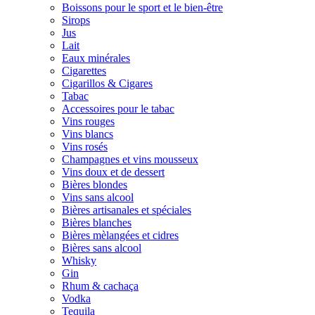
Boissons pour le sport et le bien-être
Sirops
Jus
Lait
Eaux minérales
Cigarettes
Cigarillos & Cigares
Tabac
Accessoires pour le tabac
Vins rouges
Vins blancs
Vins rosés
Champagnes et vins mousseux
Vins doux et de dessert
Bières blondes
Vins sans alcool
Bières artisanales et spéciales
Bières blanches
Bières mèlangées et cidres
Bières sans alcool
Whisky
Gin
Rhum & cachaça
Vodka
Tequila