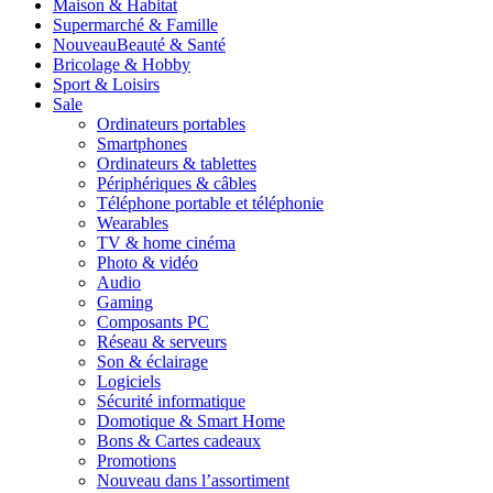
Maison & Habitat
Supermarché & Famille
Nouveau
Beauté & Santé
Bricolage & Hobby
Sport & Loisirs
Sale
Ordinateurs portables
Smartphones
Ordinateurs & tablettes
Périphériques & câbles
Téléphone portable et téléphonie
Wearables
TV & home cinéma
Photo & vidéo
Audio
Gaming
Composants PC
Réseau & serveurs
Son & éclairage
Logiciels
Sécurité informatique
Domotique & Smart Home
Bons & Cartes cadeaux
Promotions
Nouveau dans l’assortiment