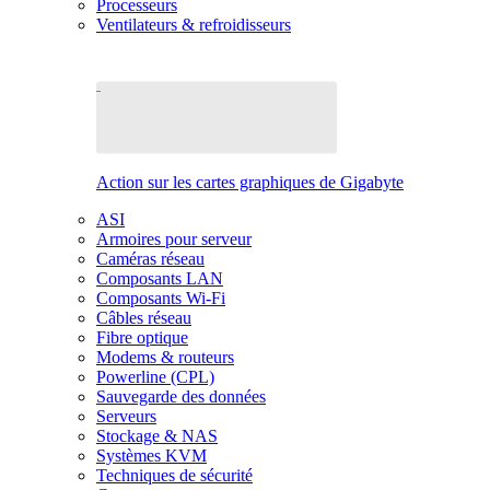
Processeurs
Ventilateurs & refroidisseurs
Action sur les cartes graphiques de Gigabyte
ASI
Armoires pour serveur
Caméras réseau
Composants LAN
Composants Wi-Fi
Câbles réseau
Fibre optique
Modems & routeurs
Powerline (CPL)
Sauvegarde des données
Serveurs
Stockage & NAS
Systèmes KVM
Techniques de sécurité