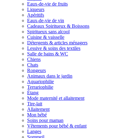
Eaux-de-vie de fruits
Liqueurs
Apéritifs
Eaux-de-vie de vin
Cadeaux Spiritueux & Boissons
Spiritueux sans alcool
Cuisine & vaisselle
Détergents & articles ménagers
Lessive & soins des textiles
Salle de bains & WC
Chiens
Chats
Rongeurs
Animaux dans le jardin
Aquariophilie
Terrariophilie
Étang
Mode maternité et allaitement
Tire-lait
Allaitement
Mon bébé
Soins pour maman
Vêtements pour bébé & enfant
Langes
Sommeil