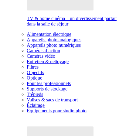
TV & home cinéma – un divertissement parfait
dans la salle de séjour
Alimentation électrique
Appareils photo analogiques
Appareils photo numériques
Caméras d’action
Caméras vidéo
Entretien & nettoyage
Filtres
Objectifs
Optique
Pour les professionnels
Supports de stockage
Trépieds
Valises & sacs de transport
Éclairage
Équipements pour studio photo