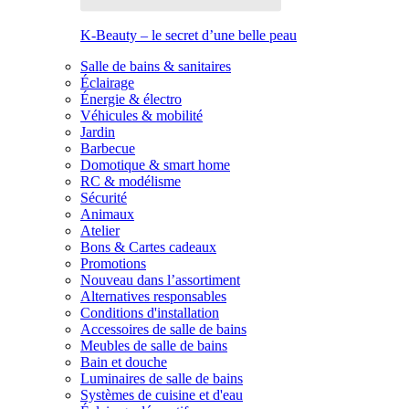
K-Beauty – le secret d’une belle peau
Salle de bains & sanitaires
Éclairage
Énergie & électro
Véhicules & mobilité
Jardin
Barbecue
Domotique & smart home
RC & modélisme
Sécurité
Animaux
Atelier
Bons & Cartes cadeaux
Promotions
Nouveau dans l’assortiment
Alternatives responsables
Conditions d'installation
Accessoires de salle de bains
Meubles de salle de bains
Bain et douche
Luminaires de salle de bains
Systèmes de cuisine et d'eau