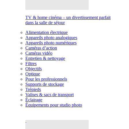
TV & home cinéma – un divertissement parfait
dans la salle de séjour
Alimentation électrique
Appareils photo analogiques
Appareils photo numériques
Caméras d’action
Caméras vidéo
Entretien & nettoyage
Filtres
Objectifs
Optique
Pour les professionnels
Supports de stockage
Trépieds
Valises & sacs de transport
Éclairage
Équipements pour studio photo