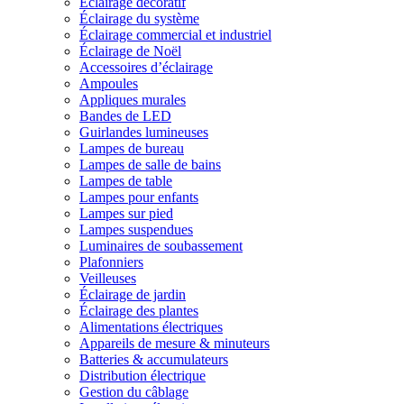
Éclairage décoratif
Éclairage du système
Éclairage commercial et industriel
Éclairage de Noël
Accessoires d’éclairage
Ampoules
Appliques murales
Bandes de LED
Guirlandes lumineuses
Lampes de bureau
Lampes de salle de bains
Lampes de table
Lampes pour enfants
Lampes sur pied
Lampes suspendues
Luminaires de soubassement
Plafonniers
Veilleuses
Éclairage de jardin
Éclairage des plantes
Alimentations électriques
Appareils de mesure & minuteurs
Batteries & accumulateurs
Distribution électrique
Gestion du câblage