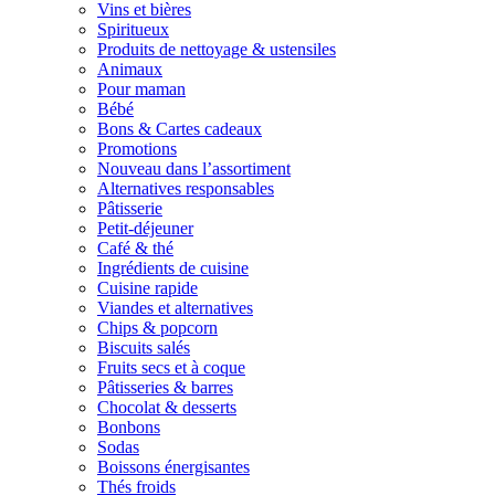
Vins et bières
Spiritueux
Produits de nettoyage & ustensiles
Animaux
Pour maman
Bébé
Bons & Cartes cadeaux
Promotions
Nouveau dans l’assortiment
Alternatives responsables
Pâtisserie
Petit-déjeuner
Café & thé
Ingrédients de cuisine
Cuisine rapide
Viandes et alternatives
Chips & popcorn
Biscuits salés
Fruits secs et à coque
Pâtisseries & barres
Chocolat & desserts
Bonbons
Sodas
Boissons énergisantes
Thés froids