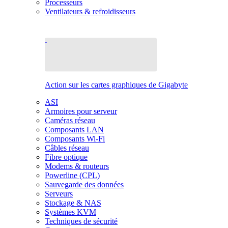
Processeurs
Ventilateurs & refroidisseurs
Action sur les cartes graphiques de Gigabyte
ASI
Armoires pour serveur
Caméras réseau
Composants LAN
Composants Wi-Fi
Câbles réseau
Fibre optique
Modems & routeurs
Powerline (CPL)
Sauvegarde des données
Serveurs
Stockage & NAS
Systèmes KVM
Techniques de sécurité