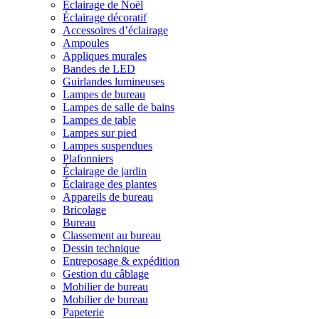
Éclairage de Noël
Éclairage décoratif
Accessoires d’éclairage
Ampoules
Appliques murales
Bandes de LED
Guirlandes lumineuses
Lampes de bureau
Lampes de salle de bains
Lampes de table
Lampes sur pied
Lampes suspendues
Plafonniers
Éclairage de jardin
Éclairage des plantes
Appareils de bureau
Bricolage
Bureau
Classement au bureau
Dessin technique
Entreposage & expédition
Gestion du câblage
Mobilier de bureau
Mobilier de bureau
Papeterie