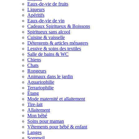
Eaux-de-vie de fruits
Liqueurs
Apéritifs
Eaux-de-vie de vin
Cadeaux Spiritueux & Boissons
Spiritueux sans alcool
Cuisine & vaisselle
Détergents & articles ménagers
Lessive & soins des textiles
Salle de bains & WC
Chiens
Chats
Rongeurs
Animaux dans le jardin
Aquariophilie
Terrariophilie
Étang
Mode maternité et allaitement
Tire-lait
Allaitement
Mon bébé
Soins pour maman
Vêtements pour bébé & enfant
Langes
Sommeil