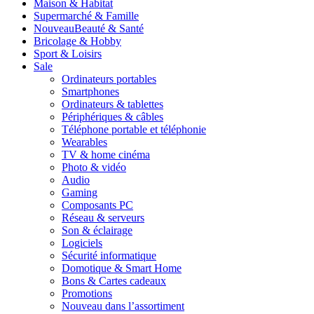
Maison & Habitat
Supermarché & Famille
Nouveau
Beauté & Santé
Bricolage & Hobby
Sport & Loisirs
Sale
Ordinateurs portables
Smartphones
Ordinateurs & tablettes
Périphériques & câbles
Téléphone portable et téléphonie
Wearables
TV & home cinéma
Photo & vidéo
Audio
Gaming
Composants PC
Réseau & serveurs
Son & éclairage
Logiciels
Sécurité informatique
Domotique & Smart Home
Bons & Cartes cadeaux
Promotions
Nouveau dans l’assortiment