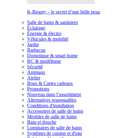
K-Beauty – le secret d’une belle peau
Salle de bains & sanitaires
Éclairage
Énergie & électro
Véhicules & mobilité
Jardin
Barbecue
Domotique & smart home
RC & modélisme
Sécurité
Animaux
Atelier
Bons & Cartes cadeaux
Promotions
Nouveau dans l’assortiment
Alternatives responsables
Conditions d'installation
Accessoires de salle de bains
Meubles de salle de bains
Bain et douche
Luminaires de salle de bains
Systèmes de cuisine et d'eau