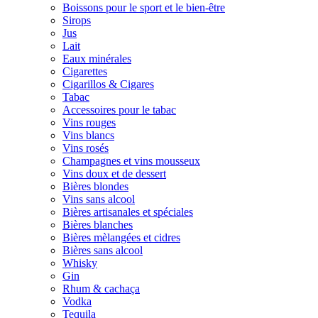
Boissons pour le sport et le bien-être
Sirops
Jus
Lait
Eaux minérales
Cigarettes
Cigarillos & Cigares
Tabac
Accessoires pour le tabac
Vins rouges
Vins blancs
Vins rosés
Champagnes et vins mousseux
Vins doux et de dessert
Bières blondes
Vins sans alcool
Bières artisanales et spéciales
Bières blanches
Bières mèlangées et cidres
Bières sans alcool
Whisky
Gin
Rhum & cachaça
Vodka
Tequila