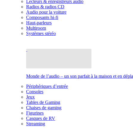
Lecteurs & enregistreurs audio
Radios & radios CD
Audio pour la voiture
Composants hi-fi
Haut-parleurs
Multiroom
Systèmes stéréo
Monde de l’audio – un son parfait à la maison et en dép
Périphériques d’entrée
Consoles
Jeux
Tables de Gaming
Chaises de gaming
Figurines
Casques de RV
Streaming