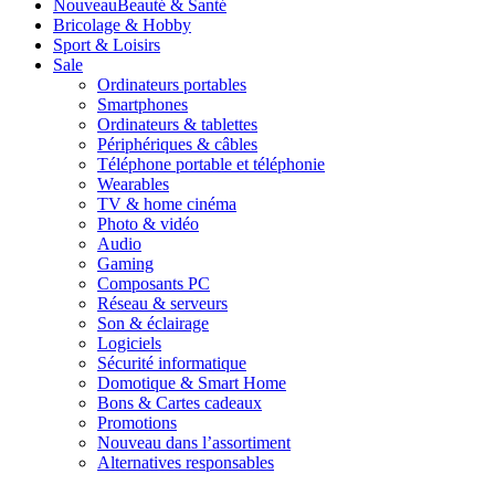
Nouveau
Beauté & Santé
Bricolage & Hobby
Sport & Loisirs
Sale
Ordinateurs portables
Smartphones
Ordinateurs & tablettes
Périphériques & câbles
Téléphone portable et téléphonie
Wearables
TV & home cinéma
Photo & vidéo
Audio
Gaming
Composants PC
Réseau & serveurs
Son & éclairage
Logiciels
Sécurité informatique
Domotique & Smart Home
Bons & Cartes cadeaux
Promotions
Nouveau dans l’assortiment
Alternatives responsables