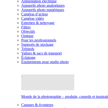
Alimentation électrique
Appareils photo analogiques
Appareils photo numériques
Caméras d’action
Caméras vidéo
Entretien & nettoyage
Filtres
Objectifs
Optique
Pour les professionnels
Supports de stockage
Trépieds
Valises & sacs de transport
Éclairage
Équipements pour studio photo
Monde de la photographie – produits, conseils et inspirat
Casques & écouteurs