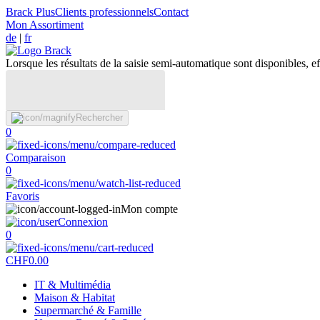
Brack Plus
Clients professionnels
Contact
Mon Assortiment
de
|
fr
Lorsque les résultats de la saisie semi-automatique sont disponibles, eff
Rechercher
0
Comparaison
0
Favoris
Mon compte
Connexion
0
CHF
0.00
IT & Multimédia
Maison & Habitat
Supermarché & Famille