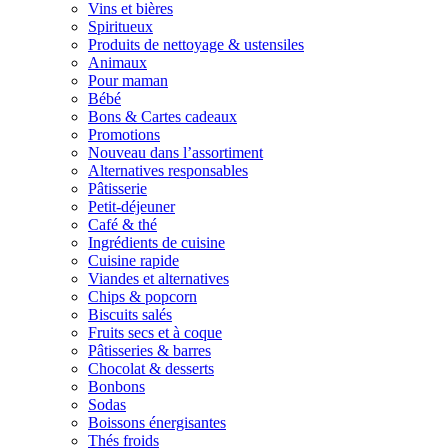
Vins et bières
Spiritueux
Produits de nettoyage & ustensiles
Animaux
Pour maman
Bébé
Bons & Cartes cadeaux
Promotions
Nouveau dans l’assortiment
Alternatives responsables
Pâtisserie
Petit-déjeuner
Café & thé
Ingrédients de cuisine
Cuisine rapide
Viandes et alternatives
Chips & popcorn
Biscuits salés
Fruits secs et à coque
Pâtisseries & barres
Chocolat & desserts
Bonbons
Sodas
Boissons énergisantes
Thés froids