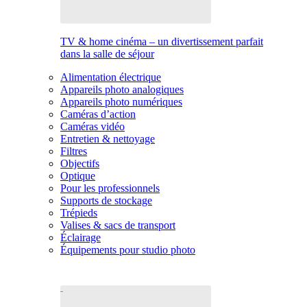
TV & home cinéma – un divertissement parfait
dans la salle de séjour
Alimentation électrique
Appareils photo analogiques
Appareils photo numériques
Caméras d’action
Caméras vidéo
Entretien & nettoyage
Filtres
Objectifs
Optique
Pour les professionnels
Supports de stockage
Trépieds
Valises & sacs de transport
Éclairage
Équipements pour studio photo