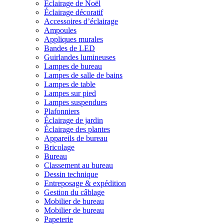
Éclairage de Noël
Éclairage décoratif
Accessoires d’éclairage
Ampoules
Appliques murales
Bandes de LED
Guirlandes lumineuses
Lampes de bureau
Lampes de salle de bains
Lampes de table
Lampes sur pied
Lampes suspendues
Plafonniers
Éclairage de jardin
Éclairage des plantes
Appareils de bureau
Bricolage
Bureau
Classement au bureau
Dessin technique
Entreposage & expédition
Gestion du câblage
Mobilier de bureau
Mobilier de bureau
Papeterie