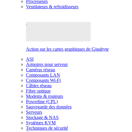
Processeurs
Ventilateurs & refroidisseurs
Action sur les cartes graphiques de Gigabyte
ASI
Armoires pour serveur
Caméras réseau
Composants LAN
Composants Wi-Fi
Câbles réseau
Fibre optique
Modems & routeurs
Powerline (CPL)
Sauvegarde des données
Serveurs
Stockage & NAS
Systèmes KVM
Techniques de sécurité