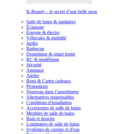
K-Beauty – le secret d’une belle peau
Salle de bains & sanitaires
Éclairage
Énergie & électro
Véhicules & mobilité
Jardin
Barbecue
Domotique & smart home
RC & modélisme
Sécurité
Animaux
Atelier
Bons & Cartes cadeaux
Promotions
Nouveau dans l’assortiment
Alternatives responsables
Conditions d'installation
Accessoires de salle de bains
Meubles de salle de bains
Bain et douche
Luminaires de salle de bains
Systèmes de cuisine et d'eau