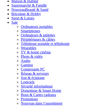
Maison & Habitat
Supermarché & Famille
Nouveau
Beauté & Santé
Bricolage & Hobby
Sport & Loisirs
Sale
Ordinateurs portables
Smartphones
Ordinateurs & tablettes
Périphériques & câbles
Téléphone portable et téléphonie
Wearables
TV & home cinéma
Photo & vidéo
Audio
Gaming
Composants PC
Réseau & serveurs
Son & éclairage
Logiciels
Sécurité informatique
Domotique & Smart Home
Bons & Cartes cadeaux
Promotions
Nouveau dans l’assortiment