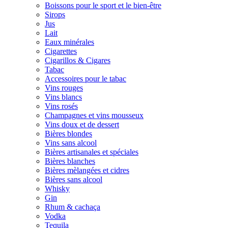
Boissons pour le sport et le bien-être
Sirops
Jus
Lait
Eaux minérales
Cigarettes
Cigarillos & Cigares
Tabac
Accessoires pour le tabac
Vins rouges
Vins blancs
Vins rosés
Champagnes et vins mousseux
Vins doux et de dessert
Bières blondes
Vins sans alcool
Bières artisanales et spéciales
Bières blanches
Bières mèlangées et cidres
Bières sans alcool
Whisky
Gin
Rhum & cachaça
Vodka
Tequila