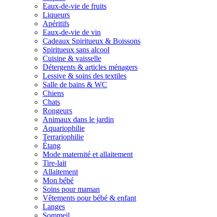
Eaux-de-vie de fruits
Liqueurs
Apéritifs
Eaux-de-vie de vin
Cadeaux Spiritueux & Boissons
Spiritueux sans alcool
Cuisine & vaisselle
Détergents & articles ménagers
Lessive & soins des textiles
Salle de bains & WC
Chiens
Chats
Rongeurs
Animaux dans le jardin
Aquariophilie
Terrariophilie
Étang
Mode maternité et allaitement
Tire-lait
Allaitement
Mon bébé
Soins pour maman
Vêtements pour bébé & enfant
Langes
Sommeil