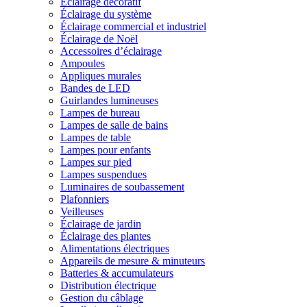
Éclairage décoratif
Éclairage du système
Éclairage commercial et industriel
Éclairage de Noël
Accessoires d’éclairage
Ampoules
Appliques murales
Bandes de LED
Guirlandes lumineuses
Lampes de bureau
Lampes de salle de bains
Lampes de table
Lampes pour enfants
Lampes sur pied
Lampes suspendues
Luminaires de soubassement
Plafonniers
Veilleuses
Éclairage de jardin
Éclairage des plantes
Alimentations électriques
Appareils de mesure & minuteurs
Batteries & accumulateurs
Distribution électrique
Gestion du câblage