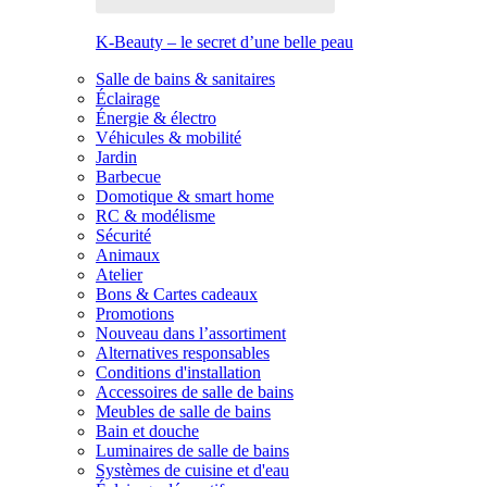
K-Beauty – le secret d’une belle peau
Salle de bains & sanitaires
Éclairage
Énergie & électro
Véhicules & mobilité
Jardin
Barbecue
Domotique & smart home
RC & modélisme
Sécurité
Animaux
Atelier
Bons & Cartes cadeaux
Promotions
Nouveau dans l’assortiment
Alternatives responsables
Conditions d'installation
Accessoires de salle de bains
Meubles de salle de bains
Bain et douche
Luminaires de salle de bains
Systèmes de cuisine et d'eau