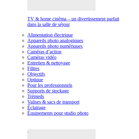
TV & home cinéma – un divertissement parfait
dans la salle de séjour
Alimentation électrique
Appareils photo analogiques
Appareils photo numériques
Caméras d’action
Caméras vidéo
Entretien & nettoyage
Filtres
Objectifs
Optique
Pour les professionnels
Supports de stockage
Trépieds
Valises & sacs de transport
Éclairage
Équipements pour studio photo