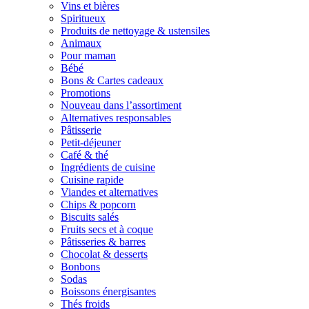
Vins et bières
Spiritueux
Produits de nettoyage & ustensiles
Animaux
Pour maman
Bébé
Bons & Cartes cadeaux
Promotions
Nouveau dans l’assortiment
Alternatives responsables
Pâtisserie
Petit-déjeuner
Café & thé
Ingrédients de cuisine
Cuisine rapide
Viandes et alternatives
Chips & popcorn
Biscuits salés
Fruits secs et à coque
Pâtisseries & barres
Chocolat & desserts
Bonbons
Sodas
Boissons énergisantes
Thés froids