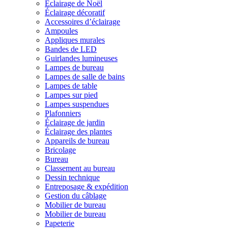
Éclairage de Noël
Éclairage décoratif
Accessoires d’éclairage
Ampoules
Appliques murales
Bandes de LED
Guirlandes lumineuses
Lampes de bureau
Lampes de salle de bains
Lampes de table
Lampes sur pied
Lampes suspendues
Plafonniers
Éclairage de jardin
Éclairage des plantes
Appareils de bureau
Bricolage
Bureau
Classement au bureau
Dessin technique
Entreposage & expédition
Gestion du câblage
Mobilier de bureau
Mobilier de bureau
Papeterie