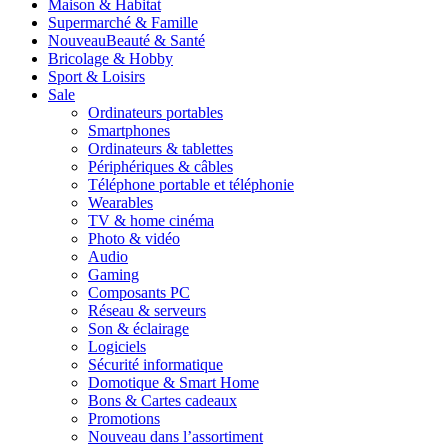
Maison & Habitat
Supermarché & Famille
Nouveau
Beauté & Santé
Bricolage & Hobby
Sport & Loisirs
Sale
Ordinateurs portables
Smartphones
Ordinateurs & tablettes
Périphériques & câbles
Téléphone portable et téléphonie
Wearables
TV & home cinéma
Photo & vidéo
Audio
Gaming
Composants PC
Réseau & serveurs
Son & éclairage
Logiciels
Sécurité informatique
Domotique & Smart Home
Bons & Cartes cadeaux
Promotions
Nouveau dans l’assortiment