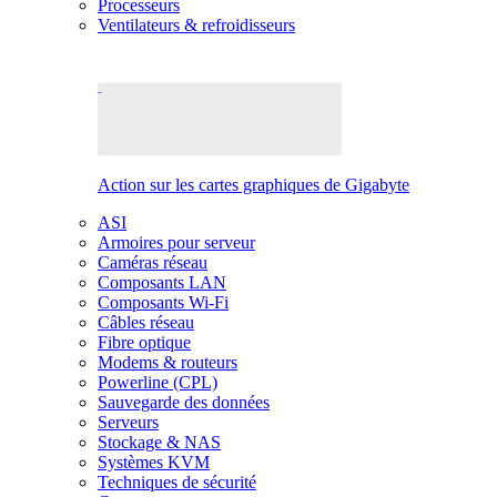
Processeurs
Ventilateurs & refroidisseurs
Action sur les cartes graphiques de Gigabyte
ASI
Armoires pour serveur
Caméras réseau
Composants LAN
Composants Wi-Fi
Câbles réseau
Fibre optique
Modems & routeurs
Powerline (CPL)
Sauvegarde des données
Serveurs
Stockage & NAS
Systèmes KVM
Techniques de sécurité