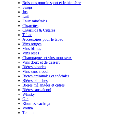
Boissons pour le sport et le bien-être
Sirops
Jus
Lait
Eaux minérales
Cigarettes
Cigarillos & Cigares
Tabac
Accessoires pour le tabac
Vins rouges
Vins blancs
Vins rosés
Champagnes et vins mousseux
Vins doux et de dessert
Bières blondes
Vins sans alcool
Bières artisanales et spéciales
Bières blanches
Bières mèlangées et cidres
Bières sans alcool
Whisky
Gin
Rhum & cachaça
Vodka
Tequila