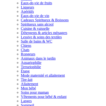
Eaux-de-vie de fruits
Liqueurs
Apéritifs
Eaux-de-vie de vin
Cadeaux Spiritueux & Boissons
Spiritueux sans alcool
Cuisine & vaisselle
Détergents & articles ménagers
Lessive & soins des textiles
Salle de bains & WC
Chiens
Chats
Rongeurs
Animaux dans le jardin
Aquariophilie
Terrariophilie
Étang
Mode maternité et allaitement
Tire-lait
Allaitement
Mon bébé
Soins pour maman
Vêtements pour bébé & enfant
Langes
Sommeil