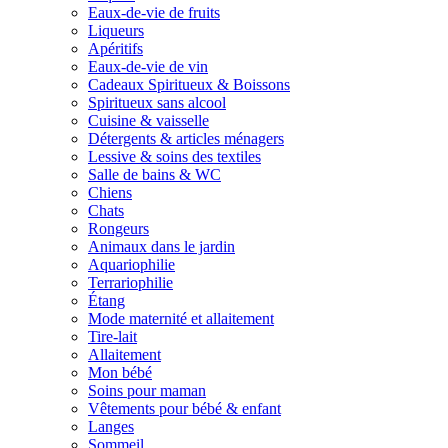
Eaux-de-vie de fruits
Liqueurs
Apéritifs
Eaux-de-vie de vin
Cadeaux Spiritueux & Boissons
Spiritueux sans alcool
Cuisine & vaisselle
Détergents & articles ménagers
Lessive & soins des textiles
Salle de bains & WC
Chiens
Chats
Rongeurs
Animaux dans le jardin
Aquariophilie
Terrariophilie
Étang
Mode maternité et allaitement
Tire-lait
Allaitement
Mon bébé
Soins pour maman
Vêtements pour bébé & enfant
Langes
Sommeil