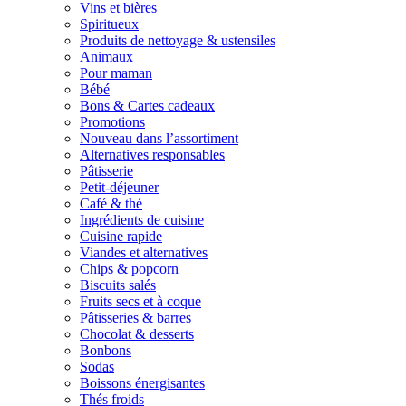
Vins et bières
Spiritueux
Produits de nettoyage & ustensiles
Animaux
Pour maman
Bébé
Bons & Cartes cadeaux
Promotions
Nouveau dans l’assortiment
Alternatives responsables
Pâtisserie
Petit-déjeuner
Café & thé
Ingrédients de cuisine
Cuisine rapide
Viandes et alternatives
Chips & popcorn
Biscuits salés
Fruits secs et à coque
Pâtisseries & barres
Chocolat & desserts
Bonbons
Sodas
Boissons énergisantes
Thés froids