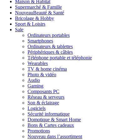
Maison & Habitat
Supermarché & Famille
Nouveau
Beauté & Santé
Bricolage & Hobby
Sport & Loisirs
Sale
Ordinateurs portables
Smartphones
Ordinateurs & tablettes
Périphériques & câbles
Téléphone portable et téléphonie
Wearables
TV & home cinéma
Photo & vidéo
Audio
Gaming
Composants PC
Réseau & serveurs
Son & éclairage
Logiciels
Sécurité informatique
Domotique & Smart Home
Bons & Cartes cadeaux
Promotions
Nouveau dans l’assortiment