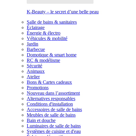
K-Beauty – le secret d’une belle peau
Salle de bains & sanitaires
Éclairage
Énergie & électro
Véhicules & mobilité
Jardin
Barbecue
Domotique & smart home
RC & modélisme
Sécurité
Animaux
Atelier
Bons & Cartes cadeaux
Promotions
Nouveau dans l’assortiment
Alternatives responsables
Conditions d'installation
Accessoires de salle de bains
Meubles de salle de bains
Bain et douche
Luminaires de salle de bains
Systèmes de cuisine et d'eau