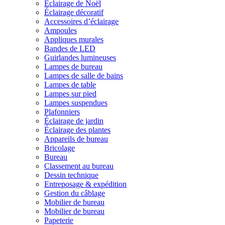
Éclairage de Noël
Éclairage décoratif
Accessoires d’éclairage
Ampoules
Appliques murales
Bandes de LED
Guirlandes lumineuses
Lampes de bureau
Lampes de salle de bains
Lampes de table
Lampes sur pied
Lampes suspendues
Plafonniers
Éclairage de jardin
Éclairage des plantes
Appareils de bureau
Bricolage
Bureau
Classement au bureau
Dessin technique
Entreposage & expédition
Gestion du câblage
Mobilier de bureau
Mobilier de bureau
Papeterie