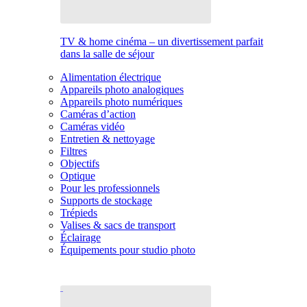
TV & home cinéma – un divertissement parfait
dans la salle de séjour
Alimentation électrique
Appareils photo analogiques
Appareils photo numériques
Caméras d’action
Caméras vidéo
Entretien & nettoyage
Filtres
Objectifs
Optique
Pour les professionnels
Supports de stockage
Trépieds
Valises & sacs de transport
Éclairage
Équipements pour studio photo