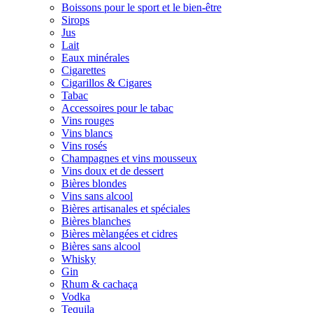
Boissons pour le sport et le bien-être
Sirops
Jus
Lait
Eaux minérales
Cigarettes
Cigarillos & Cigares
Tabac
Accessoires pour le tabac
Vins rouges
Vins blancs
Vins rosés
Champagnes et vins mousseux
Vins doux et de dessert
Bières blondes
Vins sans alcool
Bières artisanales et spéciales
Bières blanches
Bières mèlangées et cidres
Bières sans alcool
Whisky
Gin
Rhum & cachaça
Vodka
Tequila