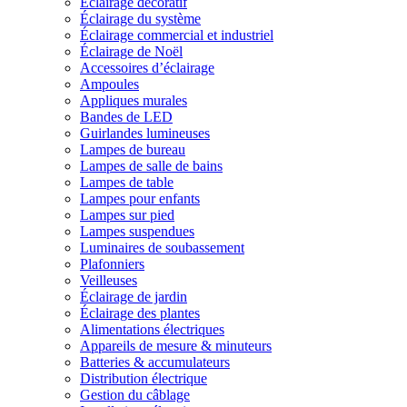
Éclairage décoratif
Éclairage du système
Éclairage commercial et industriel
Éclairage de Noël
Accessoires d’éclairage
Ampoules
Appliques murales
Bandes de LED
Guirlandes lumineuses
Lampes de bureau
Lampes de salle de bains
Lampes de table
Lampes pour enfants
Lampes sur pied
Lampes suspendues
Luminaires de soubassement
Plafonniers
Veilleuses
Éclairage de jardin
Éclairage des plantes
Alimentations électriques
Appareils de mesure & minuteurs
Batteries & accumulateurs
Distribution électrique
Gestion du câblage