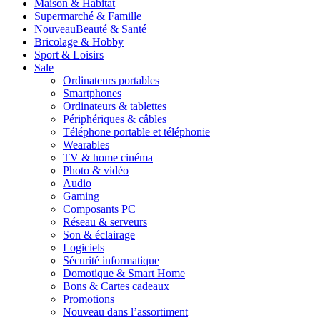
Maison & Habitat
Supermarché & Famille
Nouveau
Beauté & Santé
Bricolage & Hobby
Sport & Loisirs
Sale
Ordinateurs portables
Smartphones
Ordinateurs & tablettes
Périphériques & câbles
Téléphone portable et téléphonie
Wearables
TV & home cinéma
Photo & vidéo
Audio
Gaming
Composants PC
Réseau & serveurs
Son & éclairage
Logiciels
Sécurité informatique
Domotique & Smart Home
Bons & Cartes cadeaux
Promotions
Nouveau dans l’assortiment