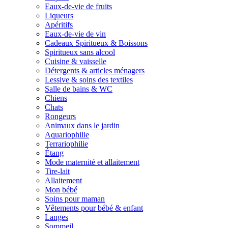
Eaux-de-vie de fruits
Liqueurs
Apéritifs
Eaux-de-vie de vin
Cadeaux Spiritueux & Boissons
Spiritueux sans alcool
Cuisine & vaisselle
Détergents & articles ménagers
Lessive & soins des textiles
Salle de bains & WC
Chiens
Chats
Rongeurs
Animaux dans le jardin
Aquariophilie
Terrariophilie
Étang
Mode maternité et allaitement
Tire-lait
Allaitement
Mon bébé
Soins pour maman
Vêtements pour bébé & enfant
Langes
Sommeil