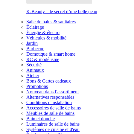
K-Beauty – le secret d’une belle peau
Salle de bains & sanitaires
Éclairage
Énergie & électro
Véhicules & mobilité
Jardin
Barbecue
Domotique & smart home
RC & modélisme
Sécurité
Animaux
Atelier
Bons & Cartes cadeaux
Promotions
Nouveau dans l’assortiment
Alternatives responsables
Conditions d'installation
Accessoires de salle de bains
Meubles de salle de bains
Bain et douche
Luminaires de salle de bains
Systèmes de cuisine et d'eau