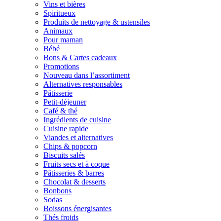
Vins et bières
Spiritueux
Produits de nettoyage & ustensiles
Animaux
Pour maman
Bébé
Bons & Cartes cadeaux
Promotions
Nouveau dans l’assortiment
Alternatives responsables
Pâtisserie
Petit-déjeuner
Café & thé
Ingrédients de cuisine
Cuisine rapide
Viandes et alternatives
Chips & popcorn
Biscuits salés
Fruits secs et à coque
Pâtisseries & barres
Chocolat & desserts
Bonbons
Sodas
Boissons énergisantes
Thés froids