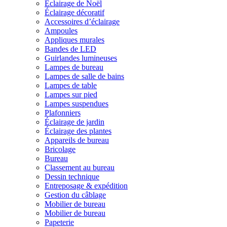
Éclairage de Noël
Éclairage décoratif
Accessoires d’éclairage
Ampoules
Appliques murales
Bandes de LED
Guirlandes lumineuses
Lampes de bureau
Lampes de salle de bains
Lampes de table
Lampes sur pied
Lampes suspendues
Plafonniers
Éclairage de jardin
Éclairage des plantes
Appareils de bureau
Bricolage
Bureau
Classement au bureau
Dessin technique
Entreposage & expédition
Gestion du câblage
Mobilier de bureau
Mobilier de bureau
Papeterie