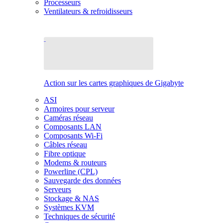
Processeurs
Ventilateurs & refroidisseurs
Action sur les cartes graphiques de Gigabyte
ASI
Armoires pour serveur
Caméras réseau
Composants LAN
Composants Wi-Fi
Câbles réseau
Fibre optique
Modems & routeurs
Powerline (CPL)
Sauvegarde des données
Serveurs
Stockage & NAS
Systèmes KVM
Techniques de sécurité