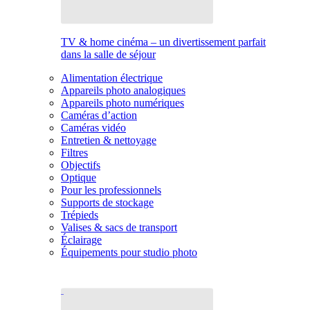
TV & home cinéma – un divertissement parfait
dans la salle de séjour
Alimentation électrique
Appareils photo analogiques
Appareils photo numériques
Caméras d’action
Caméras vidéo
Entretien & nettoyage
Filtres
Objectifs
Optique
Pour les professionnels
Supports de stockage
Trépieds
Valises & sacs de transport
Éclairage
Équipements pour studio photo