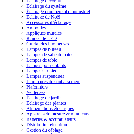
Éclairage décoratif
Éclairage du système
Éclairage commercial et industriel
Éclairage de Noël
Accessoires d’éclairage
Ampoules
Appliques murales
Bandes de LED
Guirlandes lumineuses
Lampes de bureau
Lampes de salle de bains
Lampes de table
Lampes pour enfants
Lampes sur pied
Lampes suspendues
Luminaires de soubassement
Plafonniers
Veilleuses
Éclairage de jardin
Éclairage des plantes
Alimentations électriques
Appareils de mesure & minuteurs
Batteries & accumulateurs
Distribution électrique
Gestion du câblage