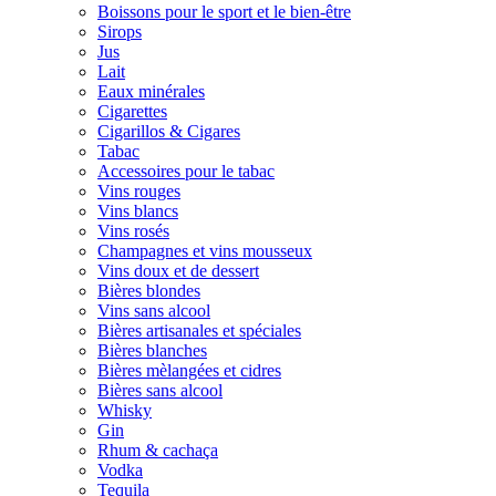
Boissons pour le sport et le bien-être
Sirops
Jus
Lait
Eaux minérales
Cigarettes
Cigarillos & Cigares
Tabac
Accessoires pour le tabac
Vins rouges
Vins blancs
Vins rosés
Champagnes et vins mousseux
Vins doux et de dessert
Bières blondes
Vins sans alcool
Bières artisanales et spéciales
Bières blanches
Bières mèlangées et cidres
Bières sans alcool
Whisky
Gin
Rhum & cachaça
Vodka
Tequila