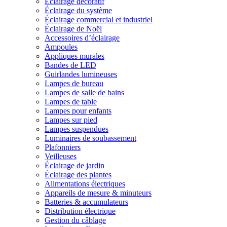
Éclairage décoratif
Éclairage du système
Éclairage commercial et industriel
Éclairage de Noël
Accessoires d’éclairage
Ampoules
Appliques murales
Bandes de LED
Guirlandes lumineuses
Lampes de bureau
Lampes de salle de bains
Lampes de table
Lampes pour enfants
Lampes sur pied
Lampes suspendues
Luminaires de soubassement
Plafonniers
Veilleuses
Éclairage de jardin
Éclairage des plantes
Alimentations électriques
Appareils de mesure & minuteurs
Batteries & accumulateurs
Distribution électrique
Gestion du câblage