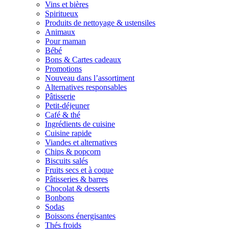
Vins et bières
Spiritueux
Produits de nettoyage & ustensiles
Animaux
Pour maman
Bébé
Bons & Cartes cadeaux
Promotions
Nouveau dans l’assortiment
Alternatives responsables
Pâtisserie
Petit-déjeuner
Café & thé
Ingrédients de cuisine
Cuisine rapide
Viandes et alternatives
Chips & popcorn
Biscuits salés
Fruits secs et à coque
Pâtisseries & barres
Chocolat & desserts
Bonbons
Sodas
Boissons énergisantes
Thés froids