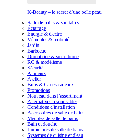
K-Beauty – le secret d’une belle peau
Salle de bains & sanitaires
Éclairage
Énergie & électro
Véhicules & mobilité
Jardin
Barbecue
Domotique & smart home
RC & modélisme
Sécurité
Animaux
Atelier
Bons & Cartes cadeaux
Promotions
Nouveau dans l’assortiment
Alternatives responsables
Conditions d'installation
Accessoires de salle de bains
Meubles de salle de bains
Bain et douche
Luminaires de salle de bains
Systèmes de cuisine et d'eau