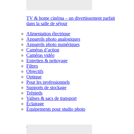
TV & home cinéma – un divertissement parfait
dans la salle de séjour
Alimentation électrique
Appareils photo analogiques
Appareils photo numériques
Caméras d’action
Caméras vidéo
Entretien & nettoyage
Filtres
Objectifs
Optique
Pour les professionnels
Supports de stockage
Trépieds
Valises & sacs de transport
Éclairage
Équipements pour studio photo