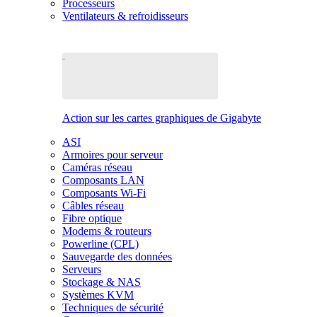
Processeurs
Ventilateurs & refroidisseurs
Action sur les cartes graphiques de Gigabyte
ASI
Armoires pour serveur
Caméras réseau
Composants LAN
Composants Wi-Fi
Câbles réseau
Fibre optique
Modems & routeurs
Powerline (CPL)
Sauvegarde des données
Serveurs
Stockage & NAS
Systèmes KVM
Techniques de sécurité