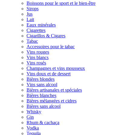
Boissons pour le sport et le bien-être
Sirops
Jus
Lait
Eaux minérales
Cigarettes
Cigarillos & Cigares
Tabac
Accessoires pour le tabac
Vins rouges
Vins blancs
Vins rosés
Champagnes et vins mousseux
Vins doux et de dessert
Bières blondes
Vins sans alcool
Bières artisanales et spéciales
Bières blanches
Bières mèlangées et cidres
Bières sans alcool
Whisky
Gin
Rhum & cachaça
Vodka
Tequila