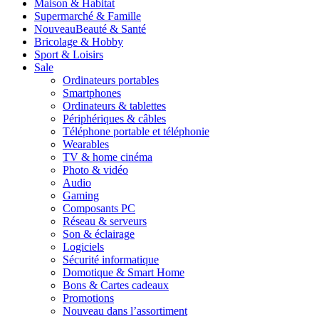
Maison & Habitat
Supermarché & Famille
Nouveau
Beauté & Santé
Bricolage & Hobby
Sport & Loisirs
Sale
Ordinateurs portables
Smartphones
Ordinateurs & tablettes
Périphériques & câbles
Téléphone portable et téléphonie
Wearables
TV & home cinéma
Photo & vidéo
Audio
Gaming
Composants PC
Réseau & serveurs
Son & éclairage
Logiciels
Sécurité informatique
Domotique & Smart Home
Bons & Cartes cadeaux
Promotions
Nouveau dans l’assortiment