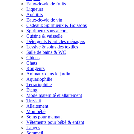
Eaux-de-vie de fruits
Liqueurs
Apéritifs
Eaux-de-vie de vin
Cadeaux Spiritueux & Boissons
Spiritueux sans alcool
Cuisine & vaisselle
Détergents & articles ménagers
Lessive & soins des textiles
Salle de bains & WC
Chiens
Chats
Rongeurs
Animaux dans le jardin
Aquariophilie
Terrariophilie
Étang
Mode maternité et allaitement
Tire-lait
Allaitement
Mon bébé
Soins pour maman
Vêtements pour bébé & enfant
Langes
Sommeil