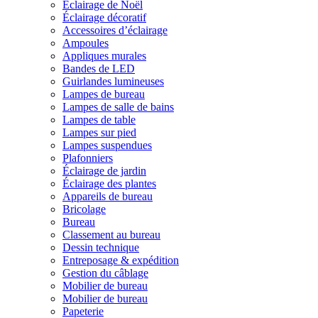
Éclairage de Noël
Éclairage décoratif
Accessoires d’éclairage
Ampoules
Appliques murales
Bandes de LED
Guirlandes lumineuses
Lampes de bureau
Lampes de salle de bains
Lampes de table
Lampes sur pied
Lampes suspendues
Plafonniers
Éclairage de jardin
Éclairage des plantes
Appareils de bureau
Bricolage
Bureau
Classement au bureau
Dessin technique
Entreposage & expédition
Gestion du câblage
Mobilier de bureau
Mobilier de bureau
Papeterie