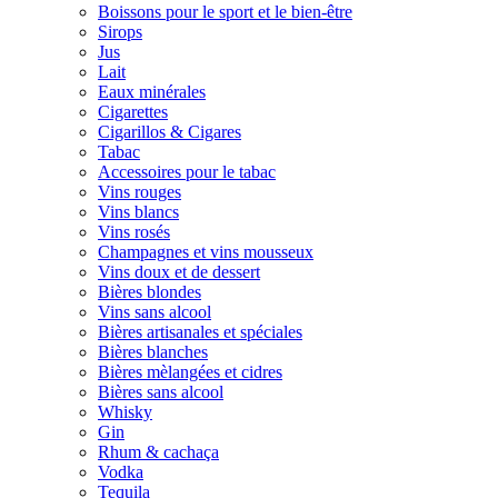
Boissons pour le sport et le bien-être
Sirops
Jus
Lait
Eaux minérales
Cigarettes
Cigarillos & Cigares
Tabac
Accessoires pour le tabac
Vins rouges
Vins blancs
Vins rosés
Champagnes et vins mousseux
Vins doux et de dessert
Bières blondes
Vins sans alcool
Bières artisanales et spéciales
Bières blanches
Bières mèlangées et cidres
Bières sans alcool
Whisky
Gin
Rhum & cachaça
Vodka
Tequila