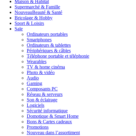
Maison & Habitat
Supermarché & Famille
Nouveau
Beauté & Santé
Bricolage & Hobby
Sport & Loisirs
Sale
Ordinateurs portables
Smartphones
Ordinateurs & tablettes
Périphériques & câbles
Téléphone portable et téléphonie
Wearables
TV & home cinéma
Photo & vidéo
Audio
Gaming
Composants PC
Réseau & serveurs
Son & éclairage
Logiciels
Sécurité informatique
Domotique & Smart Home
Bons & Cartes cadeaux
Promotions
Nouveau dans l’assortiment