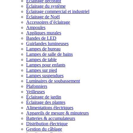
Éclairage décoratif
Éclairage du système
Éclairage commercial et industriel
Éclairage de Noël
Accessoires d’éclairage
Ampoules
Appliques murales
Bandes de LED
Guirlandes lumineuses
Lampes de bureau
Lampes de salle de bains
Lampes de table
Lampes pour enfants
Lampes sur pied
Lampes suspendues
Luminaires de soubassement
Plafonniers
Veilleuses
Éclairage de jardin
Éclairage des plantes
Alimentations électriques
Appareils de mesure & minuteurs
Batteries & accumulateurs
Distribution électrique
Gestion du câblage