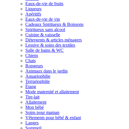
Eaux-de-vie de fruits
Liqueurs
Apéritifs
Eaux-de-vie de vin
Cadeaux Spiritueux & Boissons
Spiritueux sans alcool
Cuisine & vaisselle
Détergents & articles ménagers
Lessive & soins des textiles
Salle de bains & WC
Chiens
Chats
Rongeurs
Animaux dans le jardin
Aquariophilie
Terrariophilie
Étang
Mode maternité et allaitement
Tire-lait
Allaitement
Mon bébé
Soins pour maman
Vêtements pour bébé & enfant
Langes
Sommeil