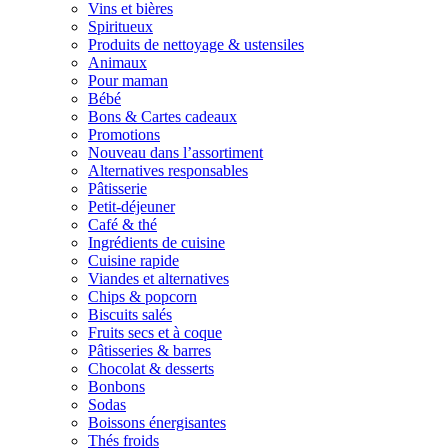
Vins et bières
Spiritueux
Produits de nettoyage & ustensiles
Animaux
Pour maman
Bébé
Bons & Cartes cadeaux
Promotions
Nouveau dans l’assortiment
Alternatives responsables
Pâtisserie
Petit-déjeuner
Café & thé
Ingrédients de cuisine
Cuisine rapide
Viandes et alternatives
Chips & popcorn
Biscuits salés
Fruits secs et à coque
Pâtisseries & barres
Chocolat & desserts
Bonbons
Sodas
Boissons énergisantes
Thés froids