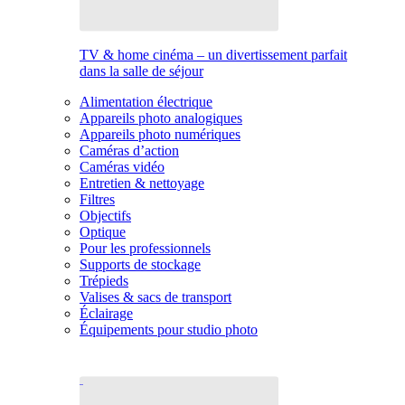
TV & home cinéma – un divertissement parfait
dans la salle de séjour
Alimentation électrique
Appareils photo analogiques
Appareils photo numériques
Caméras d’action
Caméras vidéo
Entretien & nettoyage
Filtres
Objectifs
Optique
Pour les professionnels
Supports de stockage
Trépieds
Valises & sacs de transport
Éclairage
Équipements pour studio photo