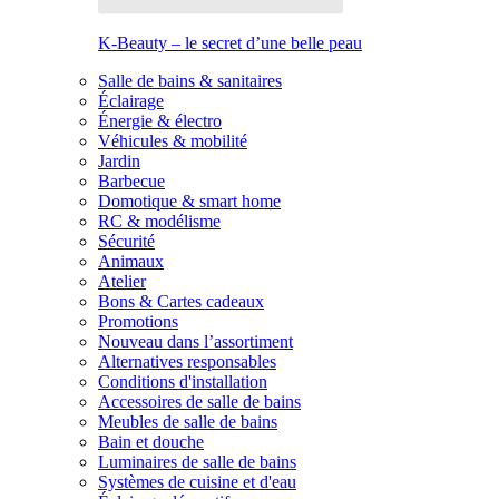
K-Beauty – le secret d’une belle peau
Salle de bains & sanitaires
Éclairage
Énergie & électro
Véhicules & mobilité
Jardin
Barbecue
Domotique & smart home
RC & modélisme
Sécurité
Animaux
Atelier
Bons & Cartes cadeaux
Promotions
Nouveau dans l’assortiment
Alternatives responsables
Conditions d'installation
Accessoires de salle de bains
Meubles de salle de bains
Bain et douche
Luminaires de salle de bains
Systèmes de cuisine et d'eau