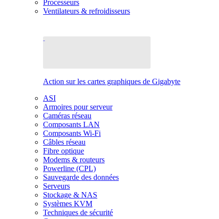
Processeurs
Ventilateurs & refroidisseurs
Action sur les cartes graphiques de Gigabyte
ASI
Armoires pour serveur
Caméras réseau
Composants LAN
Composants Wi-Fi
Câbles réseau
Fibre optique
Modems & routeurs
Powerline (CPL)
Sauvegarde des données
Serveurs
Stockage & NAS
Systèmes KVM
Techniques de sécurité