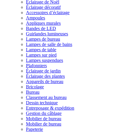
Éclairage de Noël
Éclairage décoratif
Accessoires d’éclairage
Ampoules
Appliques murales
Bandes de LED
Guirlandes lumineuses
Lampes de bureau
Lampes de salle de bains
Lampes de table
Lampes sur pied
Lampes suspendues
Plafonniers
Éclairage de jardin
Éclairage des plantes
Appareils de bureau
Bricolage
Bureau
Classement au bureau
Dessin technique
Entreposage & expédition
Gestion du câblage
Mobilier de bureau
Mobilier de bureau
Papeterie