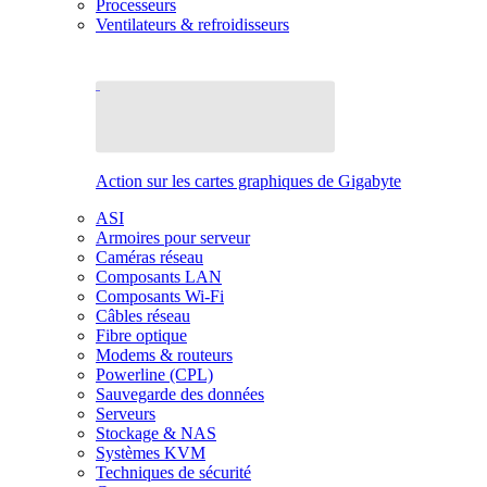
Processeurs
Ventilateurs & refroidisseurs
Action sur les cartes graphiques de Gigabyte
ASI
Armoires pour serveur
Caméras réseau
Composants LAN
Composants Wi-Fi
Câbles réseau
Fibre optique
Modems & routeurs
Powerline (CPL)
Sauvegarde des données
Serveurs
Stockage & NAS
Systèmes KVM
Techniques de sécurité