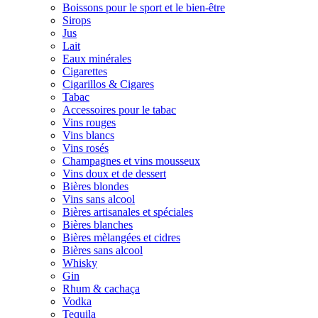
Boissons pour le sport et le bien-être
Sirops
Jus
Lait
Eaux minérales
Cigarettes
Cigarillos & Cigares
Tabac
Accessoires pour le tabac
Vins rouges
Vins blancs
Vins rosés
Champagnes et vins mousseux
Vins doux et de dessert
Bières blondes
Vins sans alcool
Bières artisanales et spéciales
Bières blanches
Bières mèlangées et cidres
Bières sans alcool
Whisky
Gin
Rhum & cachaça
Vodka
Tequila