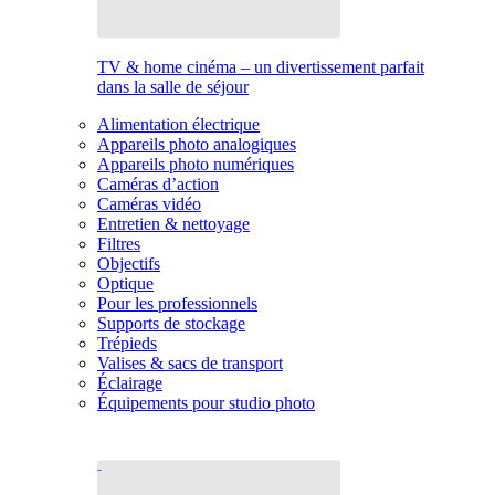
TV & home cinéma – un divertissement parfait
dans la salle de séjour
Alimentation électrique
Appareils photo analogiques
Appareils photo numériques
Caméras d’action
Caméras vidéo
Entretien & nettoyage
Filtres
Objectifs
Optique
Pour les professionnels
Supports de stockage
Trépieds
Valises & sacs de transport
Éclairage
Équipements pour studio photo