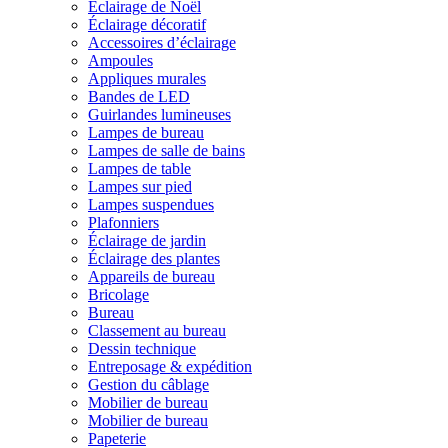
Éclairage de Noël
Éclairage décoratif
Accessoires d’éclairage
Ampoules
Appliques murales
Bandes de LED
Guirlandes lumineuses
Lampes de bureau
Lampes de salle de bains
Lampes de table
Lampes sur pied
Lampes suspendues
Plafonniers
Éclairage de jardin
Éclairage des plantes
Appareils de bureau
Bricolage
Bureau
Classement au bureau
Dessin technique
Entreposage & expédition
Gestion du câblage
Mobilier de bureau
Mobilier de bureau
Papeterie