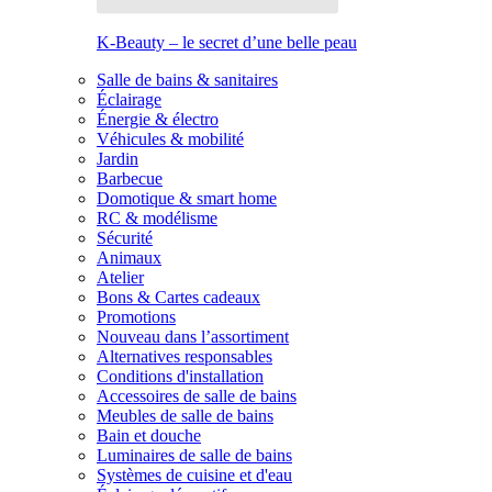
K-Beauty – le secret d’une belle peau
Salle de bains & sanitaires
Éclairage
Énergie & électro
Véhicules & mobilité
Jardin
Barbecue
Domotique & smart home
RC & modélisme
Sécurité
Animaux
Atelier
Bons & Cartes cadeaux
Promotions
Nouveau dans l’assortiment
Alternatives responsables
Conditions d'installation
Accessoires de salle de bains
Meubles de salle de bains
Bain et douche
Luminaires de salle de bains
Systèmes de cuisine et d'eau