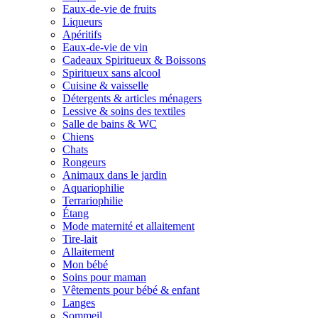
Eaux-de-vie de fruits
Liqueurs
Apéritifs
Eaux-de-vie de vin
Cadeaux Spiritueux & Boissons
Spiritueux sans alcool
Cuisine & vaisselle
Détergents & articles ménagers
Lessive & soins des textiles
Salle de bains & WC
Chiens
Chats
Rongeurs
Animaux dans le jardin
Aquariophilie
Terrariophilie
Étang
Mode maternité et allaitement
Tire-lait
Allaitement
Mon bébé
Soins pour maman
Vêtements pour bébé & enfant
Langes
Sommeil