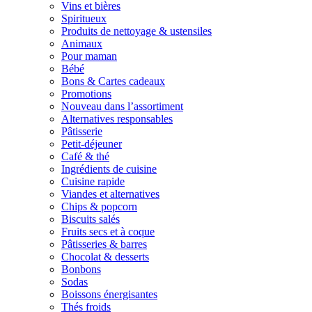
Vins et bières
Spiritueux
Produits de nettoyage & ustensiles
Animaux
Pour maman
Bébé
Bons & Cartes cadeaux
Promotions
Nouveau dans l’assortiment
Alternatives responsables
Pâtisserie
Petit-déjeuner
Café & thé
Ingrédients de cuisine
Cuisine rapide
Viandes et alternatives
Chips & popcorn
Biscuits salés
Fruits secs et à coque
Pâtisseries & barres
Chocolat & desserts
Bonbons
Sodas
Boissons énergisantes
Thés froids