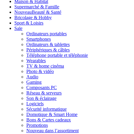
Maison & Habitat
Supermarché & Famille
Nouveau
Beauté & Santé
Bricolage & Hobby
Sport & Loisirs
Sale
Ordinateurs portables
Smartphones
Ordinateurs & tablettes
Périphériques & câbles
Téléphone portable et téléphonie
Wearables
TV & home cinéma
Photo & vidéo
Audio
Gaming
Composants PC
Réseau & serveurs
Son & éclairage
Logiciels
Sécurité informatique
Domotique & Smart Home
Bons & Cartes cadeaux
Promotions
Nouveau dans l’assortiment