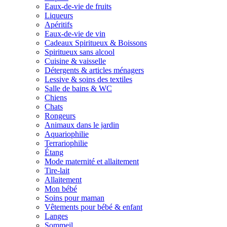
Eaux-de-vie de fruits
Liqueurs
Apéritifs
Eaux-de-vie de vin
Cadeaux Spiritueux & Boissons
Spiritueux sans alcool
Cuisine & vaisselle
Détergents & articles ménagers
Lessive & soins des textiles
Salle de bains & WC
Chiens
Chats
Rongeurs
Animaux dans le jardin
Aquariophilie
Terrariophilie
Étang
Mode maternité et allaitement
Tire-lait
Allaitement
Mon bébé
Soins pour maman
Vêtements pour bébé & enfant
Langes
Sommeil