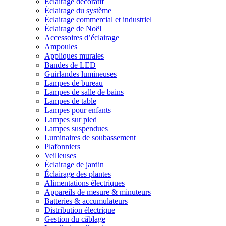
Éclairage décoratif
Éclairage du système
Éclairage commercial et industriel
Éclairage de Noël
Accessoires d’éclairage
Ampoules
Appliques murales
Bandes de LED
Guirlandes lumineuses
Lampes de bureau
Lampes de salle de bains
Lampes de table
Lampes pour enfants
Lampes sur pied
Lampes suspendues
Luminaires de soubassement
Plafonniers
Veilleuses
Éclairage de jardin
Éclairage des plantes
Alimentations électriques
Appareils de mesure & minuteurs
Batteries & accumulateurs
Distribution électrique
Gestion du câblage