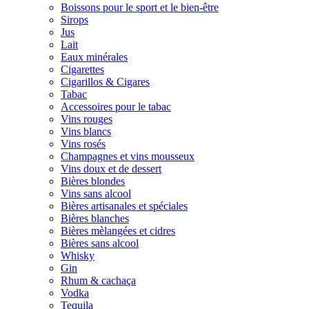
Boissons pour le sport et le bien-être
Sirops
Jus
Lait
Eaux minérales
Cigarettes
Cigarillos & Cigares
Tabac
Accessoires pour le tabac
Vins rouges
Vins blancs
Vins rosés
Champagnes et vins mousseux
Vins doux et de dessert
Bières blondes
Vins sans alcool
Bières artisanales et spéciales
Bières blanches
Bières mèlangées et cidres
Bières sans alcool
Whisky
Gin
Rhum & cachaça
Vodka
Tequila