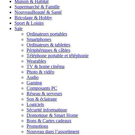
Maison & Habitat
Supermarché & Famille
Nouveau
Beauté & Santé
Bricolage & Hobby
Sport & Loisirs
Sale
Ordinateurs portables
Smartphones
Ordinateurs & tablettes
Périphériques & câbles
Téléphone portable et téléphonie
Wearables
TV & home cinéma
Photo & vidéo
Audio
Gaming
Composants PC
Réseau & serveurs
Son & éclairage
Logiciels
Sécurité informatique
Domotique & Smart Home
Bons & Cartes cadeaux
Promotions
Nouveau dans l’assortiment