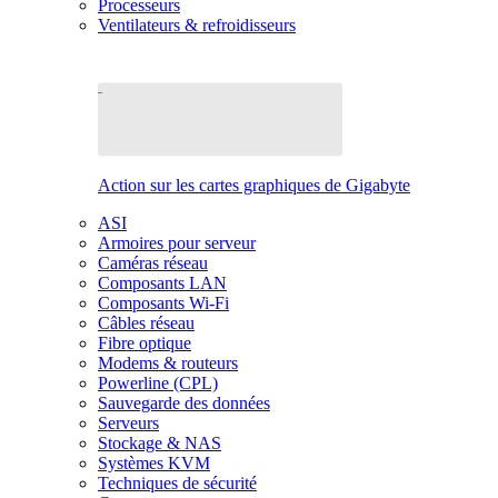
Processeurs
Ventilateurs & refroidisseurs
Action sur les cartes graphiques de Gigabyte
ASI
Armoires pour serveur
Caméras réseau
Composants LAN
Composants Wi-Fi
Câbles réseau
Fibre optique
Modems & routeurs
Powerline (CPL)
Sauvegarde des données
Serveurs
Stockage & NAS
Systèmes KVM
Techniques de sécurité