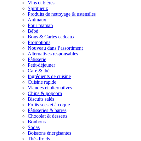
Vins et bières
Spiritueux
Produits de nettoyage & ustensiles
Animaux
Pour maman
Bébé
Bons & Cartes cadeaux
Promotions
Nouveau dans l’assortiment
Alternatives responsables
Pâtisserie
Petit-déjeuner
Café & thé
Ingrédients de cuisine
Cuisine rapide
Viandes et alternatives
Chips & popcorn
Biscuits salés
Fruits secs et à coque
Pâtisseries & barres
Chocolat & desserts
Bonbons
Sodas
Boissons énergisantes
Thés froids