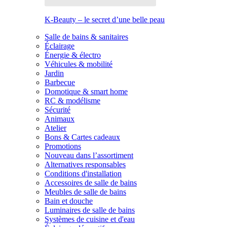
K-Beauty – le secret d’une belle peau
Salle de bains & sanitaires
Éclairage
Énergie & électro
Véhicules & mobilité
Jardin
Barbecue
Domotique & smart home
RC & modélisme
Sécurité
Animaux
Atelier
Bons & Cartes cadeaux
Promotions
Nouveau dans l’assortiment
Alternatives responsables
Conditions d'installation
Accessoires de salle de bains
Meubles de salle de bains
Bain et douche
Luminaires de salle de bains
Systèmes de cuisine et d'eau