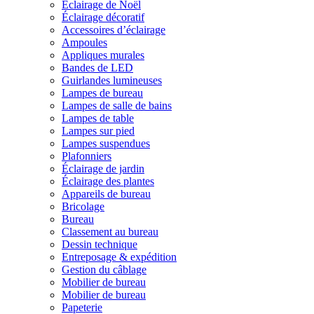
Éclairage de Noël
Éclairage décoratif
Accessoires d’éclairage
Ampoules
Appliques murales
Bandes de LED
Guirlandes lumineuses
Lampes de bureau
Lampes de salle de bains
Lampes de table
Lampes sur pied
Lampes suspendues
Plafonniers
Éclairage de jardin
Éclairage des plantes
Appareils de bureau
Bricolage
Bureau
Classement au bureau
Dessin technique
Entreposage & expédition
Gestion du câblage
Mobilier de bureau
Mobilier de bureau
Papeterie