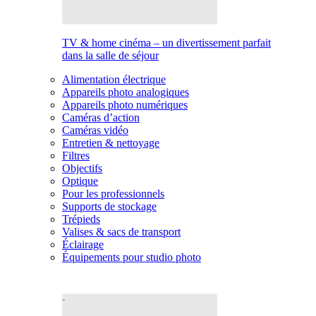
TV & home cinéma – un divertissement parfait
dans la salle de séjour
Alimentation électrique
Appareils photo analogiques
Appareils photo numériques
Caméras d’action
Caméras vidéo
Entretien & nettoyage
Filtres
Objectifs
Optique
Pour les professionnels
Supports de stockage
Trépieds
Valises & sacs de transport
Éclairage
Équipements pour studio photo