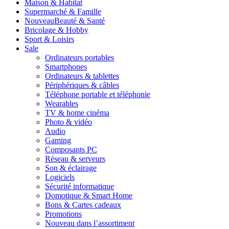
Maison & Habitat
Supermarché & Famille
Nouveau
Beauté & Santé
Bricolage & Hobby
Sport & Loisirs
Sale
Ordinateurs portables
Smartphones
Ordinateurs & tablettes
Périphériques & câbles
Téléphone portable et téléphonie
Wearables
TV & home cinéma
Photo & vidéo
Audio
Gaming
Composants PC
Réseau & serveurs
Son & éclairage
Logiciels
Sécurité informatique
Domotique & Smart Home
Bons & Cartes cadeaux
Promotions
Nouveau dans l’assortiment