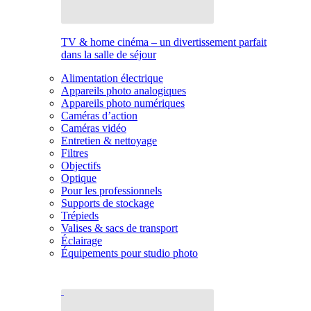
TV & home cinéma – un divertissement parfait
dans la salle de séjour
Alimentation électrique
Appareils photo analogiques
Appareils photo numériques
Caméras d’action
Caméras vidéo
Entretien & nettoyage
Filtres
Objectifs
Optique
Pour les professionnels
Supports de stockage
Trépieds
Valises & sacs de transport
Éclairage
Équipements pour studio photo