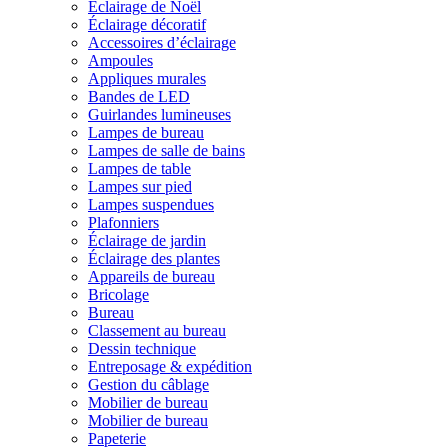
Éclairage de Noël
Éclairage décoratif
Accessoires d’éclairage
Ampoules
Appliques murales
Bandes de LED
Guirlandes lumineuses
Lampes de bureau
Lampes de salle de bains
Lampes de table
Lampes sur pied
Lampes suspendues
Plafonniers
Éclairage de jardin
Éclairage des plantes
Appareils de bureau
Bricolage
Bureau
Classement au bureau
Dessin technique
Entreposage & expédition
Gestion du câblage
Mobilier de bureau
Mobilier de bureau
Papeterie