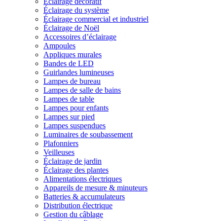
Éclairage décoratif
Éclairage du système
Éclairage commercial et industriel
Éclairage de Noël
Accessoires d’éclairage
Ampoules
Appliques murales
Bandes de LED
Guirlandes lumineuses
Lampes de bureau
Lampes de salle de bains
Lampes de table
Lampes pour enfants
Lampes sur pied
Lampes suspendues
Luminaires de soubassement
Plafonniers
Veilleuses
Éclairage de jardin
Éclairage des plantes
Alimentations électriques
Appareils de mesure & minuteurs
Batteries & accumulateurs
Distribution électrique
Gestion du câblage