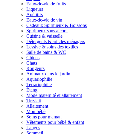
Eaux-de-vie de fruits
Liqueurs
Apéritifs
Eaux-de-vie de vin
Cadeaux Spiritueux & Boissons
Spiritueux sans alcool
Cuisine & vaisselle
Détergents & articles ménagers
Lessive & soins des textiles
Salle de bains & WC
Chiens
Chats
Rongeurs
Animaux dans le jardin
Aquariophilie
Terrariophilie
Étang
Mode maternité et allaitement
Tire-lait
Allaitement
Mon bébé
Soins pour maman
Vêtements pour bébé & enfant
Langes
Sommeil