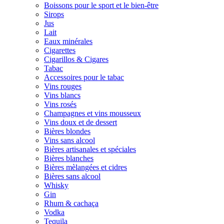
Boissons pour le sport et le bien-être
Sirops
Jus
Lait
Eaux minérales
Cigarettes
Cigarillos & Cigares
Tabac
Accessoires pour le tabac
Vins rouges
Vins blancs
Vins rosés
Champagnes et vins mousseux
Vins doux et de dessert
Bières blondes
Vins sans alcool
Bières artisanales et spéciales
Bières blanches
Bières mèlangées et cidres
Bières sans alcool
Whisky
Gin
Rhum & cachaça
Vodka
Tequila