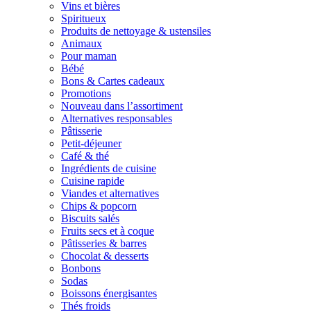
Vins et bières
Spiritueux
Produits de nettoyage & ustensiles
Animaux
Pour maman
Bébé
Bons & Cartes cadeaux
Promotions
Nouveau dans l’assortiment
Alternatives responsables
Pâtisserie
Petit-déjeuner
Café & thé
Ingrédients de cuisine
Cuisine rapide
Viandes et alternatives
Chips & popcorn
Biscuits salés
Fruits secs et à coque
Pâtisseries & barres
Chocolat & desserts
Bonbons
Sodas
Boissons énergisantes
Thés froids