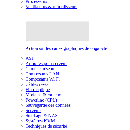
Processeurs
Ventilateurs & refroidisseurs
Action sur les cartes graphiques de Gigabyte
ASI
Armoires pour serveur
Caméras réseau
Composants LAN
Composants Wi-Fi
Câbles réseau
Fibre optique
Modems & routeurs
Powerline (CPL)
Sauvegarde des données
Serveurs
Stockage & NAS
Systèmes KVM
Techniques de sécurité