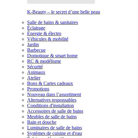
K-Beauty – le secret d’une belle peau
Salle de bains & sanitaires
Éclairage
Énergie & électro
Véhicules & mobilité
Jardin
Barbecue
Domotique & smart home
RC & modélisme
Sécurité
Animaux
Atelier
Bons & Cartes cadeaux
Promotions
Nouveau dans l’assortiment
Alternatives responsables
Conditions d'installation
Accessoires de salle de bains
Meubles de salle de bains
Bain et douche
Luminaires de salle de bains
Systèmes de cuisine et d'eau