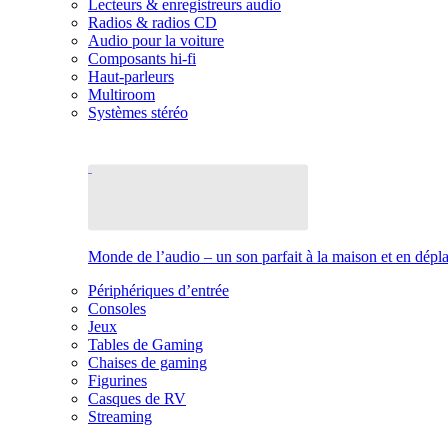
Lecteurs & enregistreurs audio
Radios & radios CD
Audio pour la voiture
Composants hi-fi
Haut-parleurs
Multiroom
Systèmes stéréo
Monde de l’audio – un son parfait à la maison et en dép
Périphériques d’entrée
Consoles
Jeux
Tables de Gaming
Chaises de gaming
Figurines
Casques de RV
Streaming