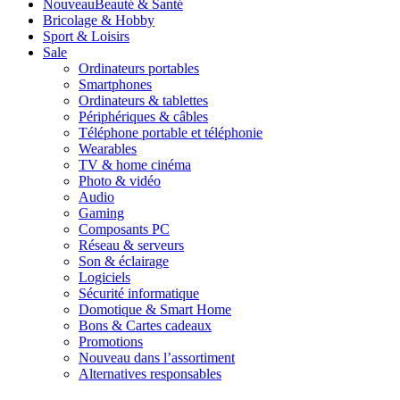
Nouveau
Beauté & Santé
Bricolage & Hobby
Sport & Loisirs
Sale
Ordinateurs portables
Smartphones
Ordinateurs & tablettes
Périphériques & câbles
Téléphone portable et téléphonie
Wearables
TV & home cinéma
Photo & vidéo
Audio
Gaming
Composants PC
Réseau & serveurs
Son & éclairage
Logiciels
Sécurité informatique
Domotique & Smart Home
Bons & Cartes cadeaux
Promotions
Nouveau dans l’assortiment
Alternatives responsables