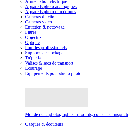
Alimentation électrique
Appareils photo analogiques
Appareils photo numériques
Caméras d’action
Caméras vidéo
Entretien & nettoyage
Filtres
Objectifs
Optique
Pour les professionnels
Supports de stockage
Trépieds
Valises & sacs de transport
Éclairage
Équipements pour studio photo
Monde de la photographie – produits, conseils et inspirat
Casques & écouteurs