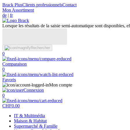
Brack Plus
Clients professionnels
Contact
Mon Assortiment
de
|
fr
Lorsque les résultats de la saisie semi-automatique sont disponibles, eff
Rechercher
0
Comparaison
0
Favoris
Mon compte
Connexion
0
CHF
0.00
IT & Multimédia
Maison & Habitat
Supermarché & Famille