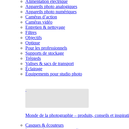
Alimentation électrique
Appareils photo analogiques
Appareils photo numériques
Caméras d’action
Caméras vidéo
Entretien & nettoyage
Filtres
Objectifs
Optique
Pour les professionnels
Supports de stockage
Trépieds
Valises & sacs de transport
Éclairage
Équipements pour studio photo
Monde de la photographie – produits, conseils et inspirat
Casques & écouteurs