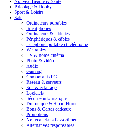
Nouveau
Beauté & Santé
Bricolage & Hobby
Sport & Loisirs
Sale
Ordinateurs portables
Smartphones
Ordinateurs & tablettes
Périphériques & câbles
Téléphone portable et téléphonie
Wearables
TV & home cinéma
Photo & vidéo
Audio
Gaming
Composants PC
Réseau & serveurs
Son & éclairage
Logiciels
Sécurité informatique
Domotique & Smart Home
Bons & Cartes cadeaux
Promotions
Nouveau dans l’assortiment
Alternatives responsables