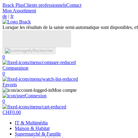
Brack Plus
Clients professionnels
Contact
Mon Assortiment
de
|
fr
Lorsque les résultats de la saisie semi-automatique sont disponibles, eff
Rechercher
0
Comparaison
0
Favoris
Mon compte
Connexion
0
CHF
0.00
IT & Multimédia
Maison & Habitat
Supermarché & Famille