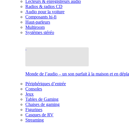
Lecteurs & enregistreurs audio
Radios & radios CD
Audio pour la voiture
Composants hi-fi
Haut-parleurs
Multiroom
Systèmes stéréo
Monde de l’audio – un son parfait à la maison et en dép
Périphériques d’entrée
Consoles
Jeux
Tables de Gaming
Chaises de gaming
Figurines
Casques de RV
Streaming