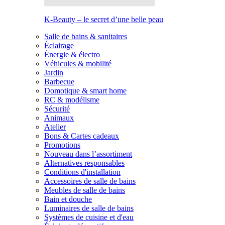
K-Beauty – le secret d’une belle peau
Salle de bains & sanitaires
Éclairage
Énergie & électro
Véhicules & mobilité
Jardin
Barbecue
Domotique & smart home
RC & modélisme
Sécurité
Animaux
Atelier
Bons & Cartes cadeaux
Promotions
Nouveau dans l’assortiment
Alternatives responsables
Conditions d'installation
Accessoires de salle de bains
Meubles de salle de bains
Bain et douche
Luminaires de salle de bains
Systèmes de cuisine et d'eau