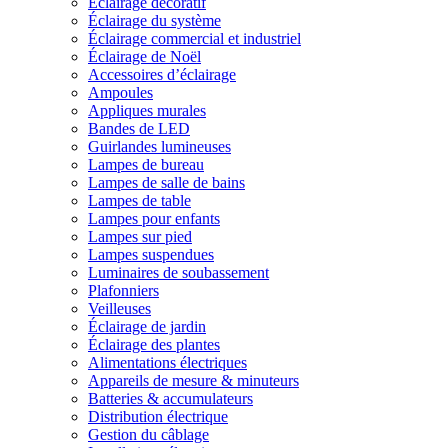
Éclairage décoratif
Éclairage du système
Éclairage commercial et industriel
Éclairage de Noël
Accessoires d’éclairage
Ampoules
Appliques murales
Bandes de LED
Guirlandes lumineuses
Lampes de bureau
Lampes de salle de bains
Lampes de table
Lampes pour enfants
Lampes sur pied
Lampes suspendues
Luminaires de soubassement
Plafonniers
Veilleuses
Éclairage de jardin
Éclairage des plantes
Alimentations électriques
Appareils de mesure & minuteurs
Batteries & accumulateurs
Distribution électrique
Gestion du câblage