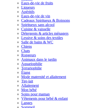
Eaux-de-vie de fruits
Liqueurs
Apéritifs
Eaux-de-vie de vin
Cadeaux Spiritueux & Boissons
Spiritueux sans alcool
Cuisine & vaisselle
Détergents & articles ménagers
Lessive & soins des textiles
Salle de bains & WC
Chiens
Chats
Rongeurs
Animaux dans le jardin
Aquariophilie
Terrariophilie
Étang
Mode maternité et allaitement
Tire-lait
Allaitement
Mon bébé
Soins pour maman
Vêtements pour bébé & enfant
Langes
Sommeil