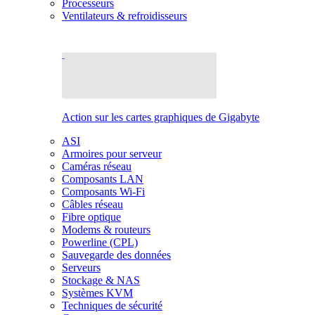
Processeurs
Ventilateurs & refroidisseurs
Action sur les cartes graphiques de Gigabyte
ASI
Armoires pour serveur
Caméras réseau
Composants LAN
Composants Wi-Fi
Câbles réseau
Fibre optique
Modems & routeurs
Powerline (CPL)
Sauvegarde des données
Serveurs
Stockage & NAS
Systèmes KVM
Techniques de sécurité