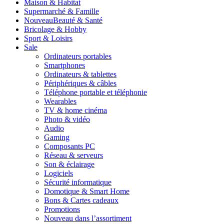
Maison & Habitat
Supermarché & Famille
Nouveau
Beauté & Santé
Bricolage & Hobby
Sport & Loisirs
Sale
Ordinateurs portables
Smartphones
Ordinateurs & tablettes
Périphériques & câbles
Téléphone portable et téléphonie
Wearables
TV & home cinéma
Photo & vidéo
Audio
Gaming
Composants PC
Réseau & serveurs
Son & éclairage
Logiciels
Sécurité informatique
Domotique & Smart Home
Bons & Cartes cadeaux
Promotions
Nouveau dans l’assortiment