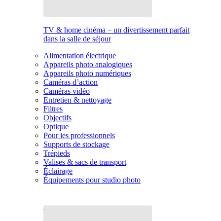
TV & home cinéma – un divertissement parfait
dans la salle de séjour
Alimentation électrique
Appareils photo analogiques
Appareils photo numériques
Caméras d’action
Caméras vidéo
Entretien & nettoyage
Filtres
Objectifs
Optique
Pour les professionnels
Supports de stockage
Trépieds
Valises & sacs de transport
Éclairage
Équipements pour studio photo