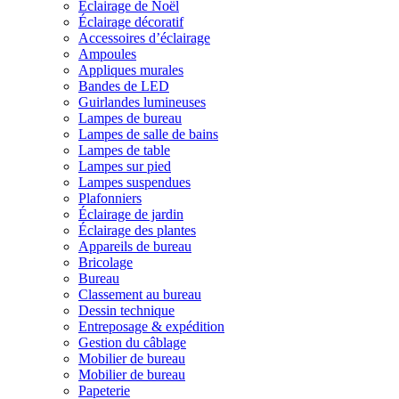
Éclairage de Noël
Éclairage décoratif
Accessoires d’éclairage
Ampoules
Appliques murales
Bandes de LED
Guirlandes lumineuses
Lampes de bureau
Lampes de salle de bains
Lampes de table
Lampes sur pied
Lampes suspendues
Plafonniers
Éclairage de jardin
Éclairage des plantes
Appareils de bureau
Bricolage
Bureau
Classement au bureau
Dessin technique
Entreposage & expédition
Gestion du câblage
Mobilier de bureau
Mobilier de bureau
Papeterie