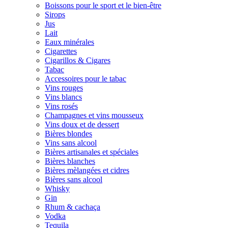
Boissons pour le sport et le bien-être
Sirops
Jus
Lait
Eaux minérales
Cigarettes
Cigarillos & Cigares
Tabac
Accessoires pour le tabac
Vins rouges
Vins blancs
Vins rosés
Champagnes et vins mousseux
Vins doux et de dessert
Bières blondes
Vins sans alcool
Bières artisanales et spéciales
Bières blanches
Bières mèlangées et cidres
Bières sans alcool
Whisky
Gin
Rhum & cachaça
Vodka
Tequila