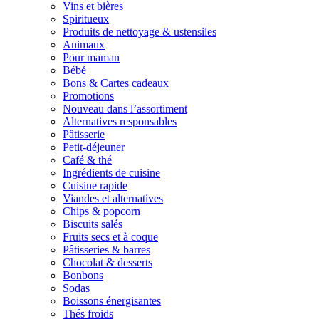
Vins et bières
Spiritueux
Produits de nettoyage & ustensiles
Animaux
Pour maman
Bébé
Bons & Cartes cadeaux
Promotions
Nouveau dans l’assortiment
Alternatives responsables
Pâtisserie
Petit-déjeuner
Café & thé
Ingrédients de cuisine
Cuisine rapide
Viandes et alternatives
Chips & popcorn
Biscuits salés
Fruits secs et à coque
Pâtisseries & barres
Chocolat & desserts
Bonbons
Sodas
Boissons énergisantes
Thés froids