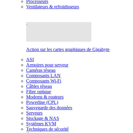
Processeurs
Ventilateurs & refroidisseurs
Action sur les cartes graphiques de Gigabyte
ASI
Armoires pour serveur
Caméras réseau
Composants LAN
Composants Wi-Fi
Câbles réseau
Fibre optique
Modems & routeurs
Powerline (CPL)
Sauvegarde des données
Serveurs
Stockage & NAS
Systèmes KVM
Techniques de sécurité