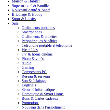
Maison & Habitat
Supermarché & Famille
Nouveau
Beauté & Santé
Bricolage & Hobby
Sport & Loisirs
Sale
Ordinateurs portables
Smartphones
Ordinateurs & tablettes
Périphériques & câbles
Téléphone portable et téléphonie
Wearables
TV & home cinéma
Photo & vidéo
Audio
Gaming
Composants PC
Réseau & serveurs
Son & éclairage
Logiciels
Sécurité informatique
Domotique & Smart Home
Bons & Cartes cadeaux
Promotions
Nouveau dans l’assortiment