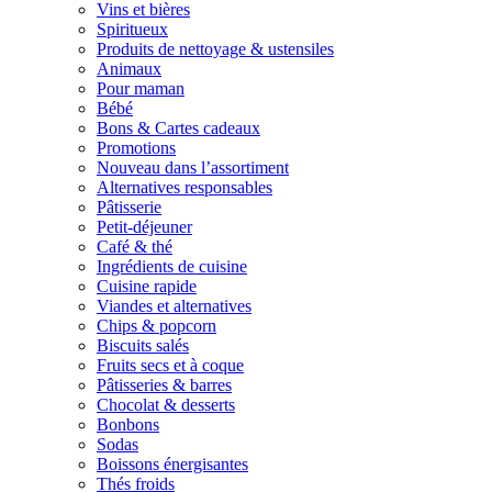
Vins et bières
Spiritueux
Produits de nettoyage & ustensiles
Animaux
Pour maman
Bébé
Bons & Cartes cadeaux
Promotions
Nouveau dans l’assortiment
Alternatives responsables
Pâtisserie
Petit-déjeuner
Café & thé
Ingrédients de cuisine
Cuisine rapide
Viandes et alternatives
Chips & popcorn
Biscuits salés
Fruits secs et à coque
Pâtisseries & barres
Chocolat & desserts
Bonbons
Sodas
Boissons énergisantes
Thés froids