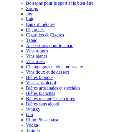
Boissons pour le sport et le bien-être
Sirops
Jus
Lait
Eaux minérales
Cigarettes
Cigarillos & Cigares
Tabac
Accessoires pour le tabac
Vins rouges
Vins blancs
Vins rosés
Champagnes et vins mousseux
Vins doux et de dessert
Bières blondes
Vins sans alcool
Bières artisanales et spéciales
Bières blanches
Bières mèlangées et cidres
Bières sans alcool
Whisky
Gin
Rhum & cachaça
Vodka
Tequila