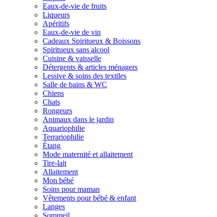
Eaux-de-vie de fruits
Liqueurs
Apéritifs
Eaux-de-vie de vin
Cadeaux Spiritueux & Boissons
Spiritueux sans alcool
Cuisine & vaisselle
Détergents & articles ménagers
Lessive & soins des textiles
Salle de bains & WC
Chiens
Chats
Rongeurs
Animaux dans le jardin
Aquariophilie
Terrariophilie
Étang
Mode maternité et allaitement
Tire-lait
Allaitement
Mon bébé
Soins pour maman
Vêtements pour bébé & enfant
Langes
Sommeil