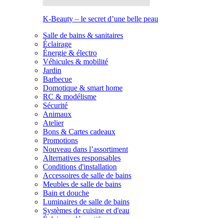
K-Beauty – le secret d’une belle peau
Salle de bains & sanitaires
Éclairage
Énergie & électro
Véhicules & mobilité
Jardin
Barbecue
Domotique & smart home
RC & modélisme
Sécurité
Animaux
Atelier
Bons & Cartes cadeaux
Promotions
Nouveau dans l’assortiment
Alternatives responsables
Conditions d'installation
Accessoires de salle de bains
Meubles de salle de bains
Bain et douche
Luminaires de salle de bains
Systèmes de cuisine et d'eau