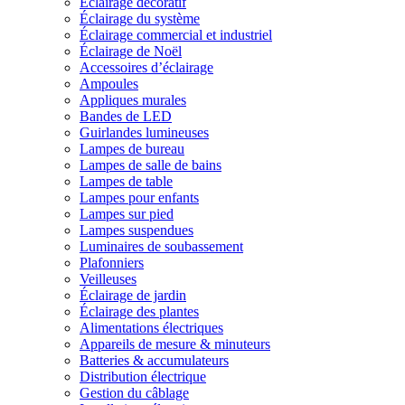
Éclairage décoratif
Éclairage du système
Éclairage commercial et industriel
Éclairage de Noël
Accessoires d’éclairage
Ampoules
Appliques murales
Bandes de LED
Guirlandes lumineuses
Lampes de bureau
Lampes de salle de bains
Lampes de table
Lampes pour enfants
Lampes sur pied
Lampes suspendues
Luminaires de soubassement
Plafonniers
Veilleuses
Éclairage de jardin
Éclairage des plantes
Alimentations électriques
Appareils de mesure & minuteurs
Batteries & accumulateurs
Distribution électrique
Gestion du câblage