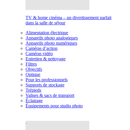
TV & home cinéma – un divertissement parfait
dans la salle de séjour
Alimentation électrique
Appareils photo analogiques
Appareils photo numériques
Caméras d’action
Caméras vidéo
Entretien & nettoyage
Filtres
Objectifs
Optique
Pour les professionnels
Supports de stockage
Trépieds
Valises & sacs de transport
Éclairage
Équipements pour studio photo