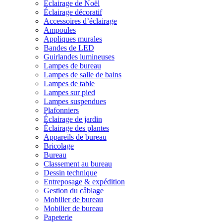
Éclairage de Noël
Éclairage décoratif
Accessoires d’éclairage
Ampoules
Appliques murales
Bandes de LED
Guirlandes lumineuses
Lampes de bureau
Lampes de salle de bains
Lampes de table
Lampes sur pied
Lampes suspendues
Plafonniers
Éclairage de jardin
Éclairage des plantes
Appareils de bureau
Bricolage
Bureau
Classement au bureau
Dessin technique
Entreposage & expédition
Gestion du câblage
Mobilier de bureau
Mobilier de bureau
Papeterie