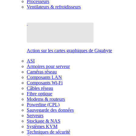
Processeurs
Ventilateurs & refroidisseurs
Action sur les cartes graphiques de Gigabyte
ASI
Armoires pour serveur
Caméras réseau
Composants LAN
Composants Wi-Fi
Câbles réseau
Fibre optique
Modems & routeurs
Powerline (CPL)
Sauvegarde des données
Serveurs
Stockage & NAS
Systèmes KVM
Techniques de sécurité