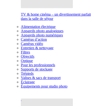
TV & home cinéma – un divertissement parfait
dans la salle de séjour
Alimentation électrique
Appareils photo analogiques
Appareils photo numériques
Caméras d’action
Caméras vidéo
Entretien & nettoyage
Filtres
Objectifs
Optique
Pour les professionnels
Supports de stockage
Trépieds
Valises & sacs de transport
Éclairage
Équipements pour studio photo