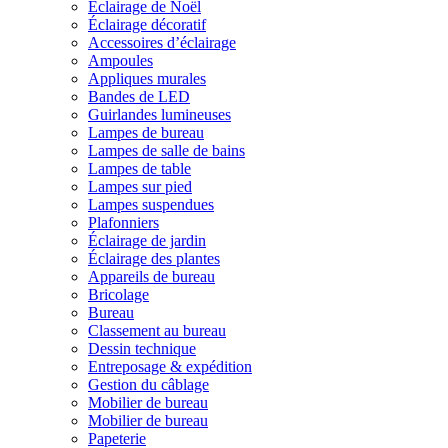
Éclairage de Noël
Éclairage décoratif
Accessoires d’éclairage
Ampoules
Appliques murales
Bandes de LED
Guirlandes lumineuses
Lampes de bureau
Lampes de salle de bains
Lampes de table
Lampes sur pied
Lampes suspendues
Plafonniers
Éclairage de jardin
Éclairage des plantes
Appareils de bureau
Bricolage
Bureau
Classement au bureau
Dessin technique
Entreposage & expédition
Gestion du câblage
Mobilier de bureau
Mobilier de bureau
Papeterie