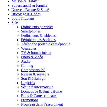
Maison & Habitat
Supermarché & Famille
Nouveau
Beauté & Santé
Bricolage & Hobby
Sport & Loisirs
Sale
Ordinateurs portables
Smartphones
Ordinateurs & tablettes
Périphériques & câbles
Téléphone portable et téléphonie
Wearables
TV & home cinéma
Photo & vidéo
Audio
Gaming
Composants PC
Réseau & serveurs
Son & éclairage
Logiciels
Sécurité informatique
Domotique & Smart Home
Bons & Cartes cadeaux
Promotions
Nouveau dans l’assortiment