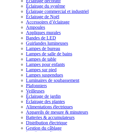
Éclairage décoratif
Éclairage du système
Éclairage commercial et industriel
Éclairage de Noël
Accessoires d’éclairage
Ampoules
Appliques murales
Bandes de LED
Guirlandes lumineuses
Lampes de bureau
Lampes de salle de bains
Lampes de table
Lampes pour enfants
Lampes sur pied
Lampes suspendues
Luminaires de soubassement
Plafonniers
Veilleuses
Éclairage de jardin
Éclairage des plantes
Alimentations électriques
Appareils de mesure & minuteurs
Batteries & accumulateurs
Distribution électrique
Gestion du câblage