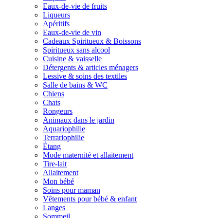
Eaux-de-vie de fruits
Liqueurs
Apéritifs
Eaux-de-vie de vin
Cadeaux Spiritueux & Boissons
Spiritueux sans alcool
Cuisine & vaisselle
Détergents & articles ménagers
Lessive & soins des textiles
Salle de bains & WC
Chiens
Chats
Rongeurs
Animaux dans le jardin
Aquariophilie
Terrariophilie
Étang
Mode maternité et allaitement
Tire-lait
Allaitement
Mon bébé
Soins pour maman
Vêtements pour bébé & enfant
Langes
Sommeil