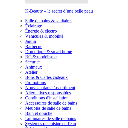
K-Beauty – le secret d’une belle peau
Salle de bains & sanitaires
Éclairage
Énergie & électro
Véhicules & mobilité
Jardin
Barbecue
Domotique & smart home
RC & modélisme
Sécurité
Animaux
Atelier
Bons & Cartes cadeaux
Promotions
Nouveau dans l’assortiment
Alternatives responsables
Conditions d'installation
Accessoires de salle de bains
Meubles de salle de bains
Bain et douche
Luminaires de salle de bains
Systèmes de cuisine et d'eau