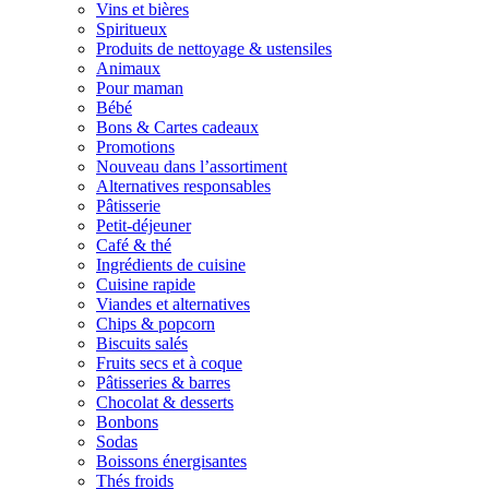
Vins et bières
Spiritueux
Produits de nettoyage & ustensiles
Animaux
Pour maman
Bébé
Bons & Cartes cadeaux
Promotions
Nouveau dans l’assortiment
Alternatives responsables
Pâtisserie
Petit-déjeuner
Café & thé
Ingrédients de cuisine
Cuisine rapide
Viandes et alternatives
Chips & popcorn
Biscuits salés
Fruits secs et à coque
Pâtisseries & barres
Chocolat & desserts
Bonbons
Sodas
Boissons énergisantes
Thés froids