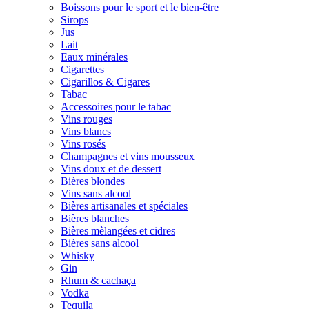
Boissons pour le sport et le bien-être
Sirops
Jus
Lait
Eaux minérales
Cigarettes
Cigarillos & Cigares
Tabac
Accessoires pour le tabac
Vins rouges
Vins blancs
Vins rosés
Champagnes et vins mousseux
Vins doux et de dessert
Bières blondes
Vins sans alcool
Bières artisanales et spéciales
Bières blanches
Bières mèlangées et cidres
Bières sans alcool
Whisky
Gin
Rhum & cachaça
Vodka
Tequila