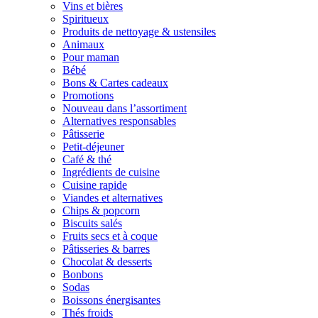
Vins et bières
Spiritueux
Produits de nettoyage & ustensiles
Animaux
Pour maman
Bébé
Bons & Cartes cadeaux
Promotions
Nouveau dans l’assortiment
Alternatives responsables
Pâtisserie
Petit-déjeuner
Café & thé
Ingrédients de cuisine
Cuisine rapide
Viandes et alternatives
Chips & popcorn
Biscuits salés
Fruits secs et à coque
Pâtisseries & barres
Chocolat & desserts
Bonbons
Sodas
Boissons énergisantes
Thés froids