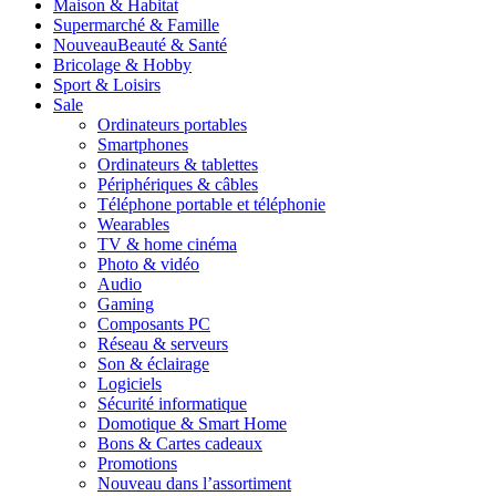
Maison & Habitat
Supermarché & Famille
Nouveau
Beauté & Santé
Bricolage & Hobby
Sport & Loisirs
Sale
Ordinateurs portables
Smartphones
Ordinateurs & tablettes
Périphériques & câbles
Téléphone portable et téléphonie
Wearables
TV & home cinéma
Photo & vidéo
Audio
Gaming
Composants PC
Réseau & serveurs
Son & éclairage
Logiciels
Sécurité informatique
Domotique & Smart Home
Bons & Cartes cadeaux
Promotions
Nouveau dans l’assortiment