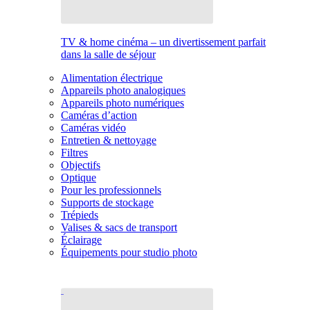
TV & home cinéma – un divertissement parfait
dans la salle de séjour
Alimentation électrique
Appareils photo analogiques
Appareils photo numériques
Caméras d’action
Caméras vidéo
Entretien & nettoyage
Filtres
Objectifs
Optique
Pour les professionnels
Supports de stockage
Trépieds
Valises & sacs de transport
Éclairage
Équipements pour studio photo