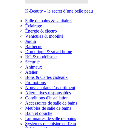
K-Beauty – le secret d’une belle peau
Salle de bains & sanitaires
Éclairage
Énergie & électro
Véhicules & mobilité
Jardin
Barbecue
Domotique & smart home
RC & modélisme
Sécurité
Animaux
Atelier
Bons & Cartes cadeaux
Promotions
Nouveau dans l’assortiment
Alternatives responsables
Conditions d'installation
Accessoires de salle de bains
Meubles de salle de bains
Bain et douche
Luminaires de salle de bains
Systèmes de cuisine et d'eau