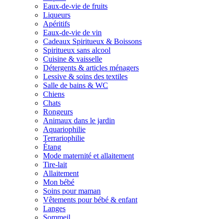
Eaux-de-vie de fruits
Liqueurs
Apéritifs
Eaux-de-vie de vin
Cadeaux Spiritueux & Boissons
Spiritueux sans alcool
Cuisine & vaisselle
Détergents & articles ménagers
Lessive & soins des textiles
Salle de bains & WC
Chiens
Chats
Rongeurs
Animaux dans le jardin
Aquariophilie
Terrariophilie
Étang
Mode maternité et allaitement
Tire-lait
Allaitement
Mon bébé
Soins pour maman
Vêtements pour bébé & enfant
Langes
Sommeil