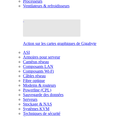
Processeurs
Ventilateurs & refroidisseurs
Action sur les cartes graphiques de Gigabyte
ASI
Armoires pour serveur
Caméras réseau
Composants LAN
Composants Wi-Fi
Câbles réseau
Fibre optique
Modems & routeurs
Powerline (CPL)
Sauvegarde des données
Serveurs
Stockage & NAS
Systèmes KVM
Techniques de sécurité