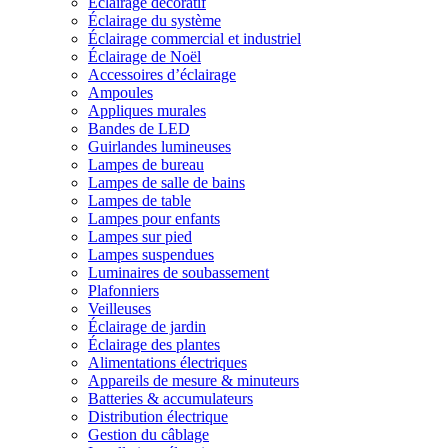
Éclairage décoratif
Éclairage du système
Éclairage commercial et industriel
Éclairage de Noël
Accessoires d’éclairage
Ampoules
Appliques murales
Bandes de LED
Guirlandes lumineuses
Lampes de bureau
Lampes de salle de bains
Lampes de table
Lampes pour enfants
Lampes sur pied
Lampes suspendues
Luminaires de soubassement
Plafonniers
Veilleuses
Éclairage de jardin
Éclairage des plantes
Alimentations électriques
Appareils de mesure & minuteurs
Batteries & accumulateurs
Distribution électrique
Gestion du câblage