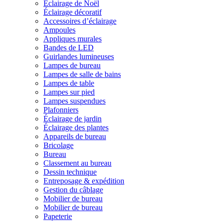
Éclairage de Noël
Éclairage décoratif
Accessoires d’éclairage
Ampoules
Appliques murales
Bandes de LED
Guirlandes lumineuses
Lampes de bureau
Lampes de salle de bains
Lampes de table
Lampes sur pied
Lampes suspendues
Plafonniers
Éclairage de jardin
Éclairage des plantes
Appareils de bureau
Bricolage
Bureau
Classement au bureau
Dessin technique
Entreposage & expédition
Gestion du câblage
Mobilier de bureau
Mobilier de bureau
Papeterie