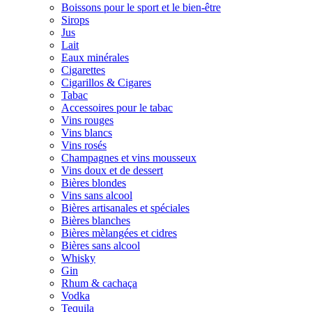
Boissons pour le sport et le bien-être
Sirops
Jus
Lait
Eaux minérales
Cigarettes
Cigarillos & Cigares
Tabac
Accessoires pour le tabac
Vins rouges
Vins blancs
Vins rosés
Champagnes et vins mousseux
Vins doux et de dessert
Bières blondes
Vins sans alcool
Bières artisanales et spéciales
Bières blanches
Bières mèlangées et cidres
Bières sans alcool
Whisky
Gin
Rhum & cachaça
Vodka
Tequila