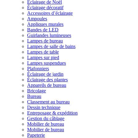
Éclairage de Noël
Éclairage décoratif
Accessoires d’éclairage
Ampoules
Appliques murales
Bandes de LED
Guirlandes lumineuses
Lampes de bureau
Lampes de salle de bains
Lampes de table
Lampes sur pied
Lampes suspendues
Plafonniers
Éclairage de jardin
Éclairage des plantes
Appareils de bureau
Bricolage
Bureau
Classement au bureau
Dessin technique
Entreposage & expédition
Gestion du câblage
Mobilier de bureau
Mobilier de bureau
Papeterie