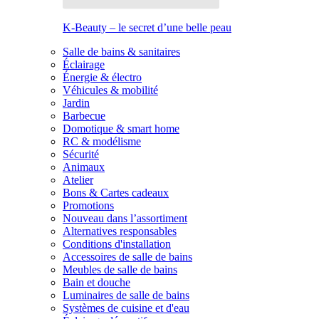
K-Beauty – le secret d’une belle peau
Salle de bains & sanitaires
Éclairage
Énergie & électro
Véhicules & mobilité
Jardin
Barbecue
Domotique & smart home
RC & modélisme
Sécurité
Animaux
Atelier
Bons & Cartes cadeaux
Promotions
Nouveau dans l’assortiment
Alternatives responsables
Conditions d'installation
Accessoires de salle de bains
Meubles de salle de bains
Bain et douche
Luminaires de salle de bains
Systèmes de cuisine et d'eau