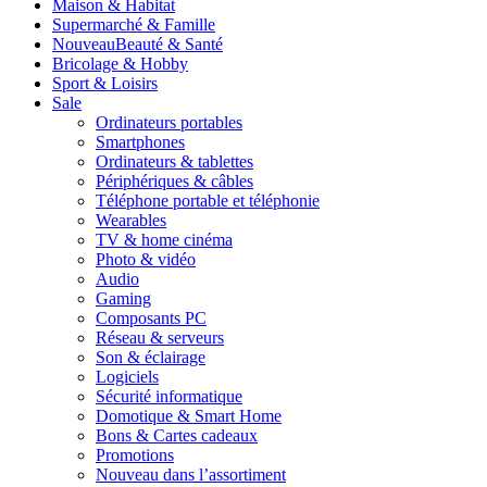
Maison & Habitat
Supermarché & Famille
Nouveau
Beauté & Santé
Bricolage & Hobby
Sport & Loisirs
Sale
Ordinateurs portables
Smartphones
Ordinateurs & tablettes
Périphériques & câbles
Téléphone portable et téléphonie
Wearables
TV & home cinéma
Photo & vidéo
Audio
Gaming
Composants PC
Réseau & serveurs
Son & éclairage
Logiciels
Sécurité informatique
Domotique & Smart Home
Bons & Cartes cadeaux
Promotions
Nouveau dans l’assortiment