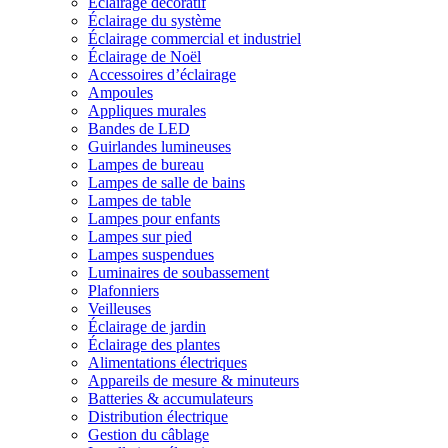
Éclairage décoratif
Éclairage du système
Éclairage commercial et industriel
Éclairage de Noël
Accessoires d’éclairage
Ampoules
Appliques murales
Bandes de LED
Guirlandes lumineuses
Lampes de bureau
Lampes de salle de bains
Lampes de table
Lampes pour enfants
Lampes sur pied
Lampes suspendues
Luminaires de soubassement
Plafonniers
Veilleuses
Éclairage de jardin
Éclairage des plantes
Alimentations électriques
Appareils de mesure & minuteurs
Batteries & accumulateurs
Distribution électrique
Gestion du câblage