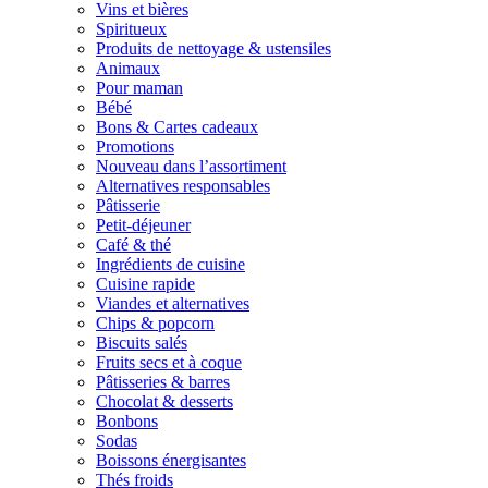
Vins et bières
Spiritueux
Produits de nettoyage & ustensiles
Animaux
Pour maman
Bébé
Bons & Cartes cadeaux
Promotions
Nouveau dans l’assortiment
Alternatives responsables
Pâtisserie
Petit-déjeuner
Café & thé
Ingrédients de cuisine
Cuisine rapide
Viandes et alternatives
Chips & popcorn
Biscuits salés
Fruits secs et à coque
Pâtisseries & barres
Chocolat & desserts
Bonbons
Sodas
Boissons énergisantes
Thés froids