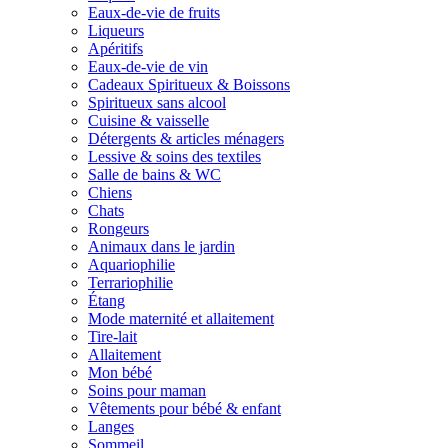
Eaux-de-vie de fruits
Liqueurs
Apéritifs
Eaux-de-vie de vin
Cadeaux Spiritueux & Boissons
Spiritueux sans alcool
Cuisine & vaisselle
Détergents & articles ménagers
Lessive & soins des textiles
Salle de bains & WC
Chiens
Chats
Rongeurs
Animaux dans le jardin
Aquariophilie
Terrariophilie
Étang
Mode maternité et allaitement
Tire-lait
Allaitement
Mon bébé
Soins pour maman
Vêtements pour bébé & enfant
Langes
Sommeil