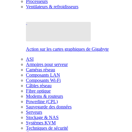
Processeurs
Ventilateurs & refroidisseurs
Action sur les cartes graphiques de Gigabyte
ASI
Armoires pour serveur
Caméras réseau
Composants LAN
Composants Wi-Fi
Câbles réseau
Fibre optique
Modems & routeurs
Powerline (CPL)
Sauvegarde des données
Serveurs
Stockage & NAS
Systèmes KVM
Techniques de sécurité