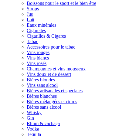
Boissons pour le sport et le bien-être
Sirops
Jus
Lait
Eaux minérales
Cigarettes
Cigarillos & Cigares
Tabac
Accessoires pour le tabac
Vins rouges
Vins blancs
Vins rosés
Champagnes et vins mousseux
Vins doux et de dessert
Bières blondes
Vins sans alcool
Bières artisanales et spéciales
Bières blanches
Bières mèlangées et cidres
Bières sans alcool
Whisky
Gin
Rhum & cachaça
Vodka
Tequila