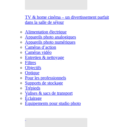
TV & home cinéma – un divertissement parfait
dans la salle de séjour
Alimentation électrique
Appareils photo analogiques
Appareils photo numériques
Caméras d’action
Caméras vidéo
Entretien & nettoyage
Filtres
Objectifs
Optique
Pour les professionnels
Supports de stockage
Trépieds
Valises & sacs de transport
Éclairage
Équipements pour studio photo