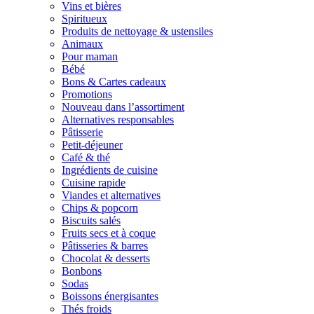
Vins et bières
Spiritueux
Produits de nettoyage & ustensiles
Animaux
Pour maman
Bébé
Bons & Cartes cadeaux
Promotions
Nouveau dans l’assortiment
Alternatives responsables
Pâtisserie
Petit-déjeuner
Café & thé
Ingrédients de cuisine
Cuisine rapide
Viandes et alternatives
Chips & popcorn
Biscuits salés
Fruits secs et à coque
Pâtisseries & barres
Chocolat & desserts
Bonbons
Sodas
Boissons énergisantes
Thés froids