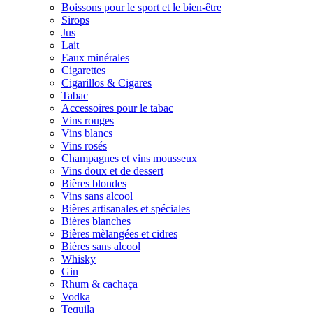
Boissons pour le sport et le bien-être
Sirops
Jus
Lait
Eaux minérales
Cigarettes
Cigarillos & Cigares
Tabac
Accessoires pour le tabac
Vins rouges
Vins blancs
Vins rosés
Champagnes et vins mousseux
Vins doux et de dessert
Bières blondes
Vins sans alcool
Bières artisanales et spéciales
Bières blanches
Bières mèlangées et cidres
Bières sans alcool
Whisky
Gin
Rhum & cachaça
Vodka
Tequila