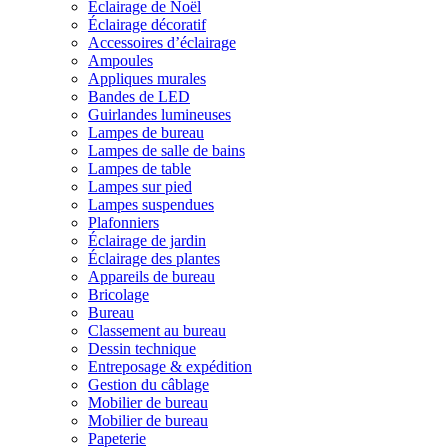
Éclairage de Noël
Éclairage décoratif
Accessoires d’éclairage
Ampoules
Appliques murales
Bandes de LED
Guirlandes lumineuses
Lampes de bureau
Lampes de salle de bains
Lampes de table
Lampes sur pied
Lampes suspendues
Plafonniers
Éclairage de jardin
Éclairage des plantes
Appareils de bureau
Bricolage
Bureau
Classement au bureau
Dessin technique
Entreposage & expédition
Gestion du câblage
Mobilier de bureau
Mobilier de bureau
Papeterie