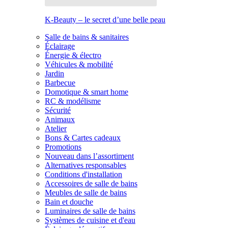
K-Beauty – le secret d’une belle peau
Salle de bains & sanitaires
Éclairage
Énergie & électro
Véhicules & mobilité
Jardin
Barbecue
Domotique & smart home
RC & modélisme
Sécurité
Animaux
Atelier
Bons & Cartes cadeaux
Promotions
Nouveau dans l’assortiment
Alternatives responsables
Conditions d'installation
Accessoires de salle de bains
Meubles de salle de bains
Bain et douche
Luminaires de salle de bains
Systèmes de cuisine et d'eau