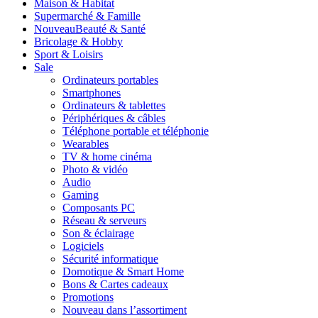
Maison & Habitat
Supermarché & Famille
Nouveau
Beauté & Santé
Bricolage & Hobby
Sport & Loisirs
Sale
Ordinateurs portables
Smartphones
Ordinateurs & tablettes
Périphériques & câbles
Téléphone portable et téléphonie
Wearables
TV & home cinéma
Photo & vidéo
Audio
Gaming
Composants PC
Réseau & serveurs
Son & éclairage
Logiciels
Sécurité informatique
Domotique & Smart Home
Bons & Cartes cadeaux
Promotions
Nouveau dans l’assortiment