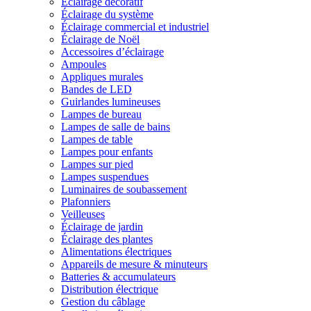
Éclairage décoratif
Éclairage du système
Éclairage commercial et industriel
Éclairage de Noël
Accessoires d’éclairage
Ampoules
Appliques murales
Bandes de LED
Guirlandes lumineuses
Lampes de bureau
Lampes de salle de bains
Lampes de table
Lampes pour enfants
Lampes sur pied
Lampes suspendues
Luminaires de soubassement
Plafonniers
Veilleuses
Éclairage de jardin
Éclairage des plantes
Alimentations électriques
Appareils de mesure & minuteurs
Batteries & accumulateurs
Distribution électrique
Gestion du câblage