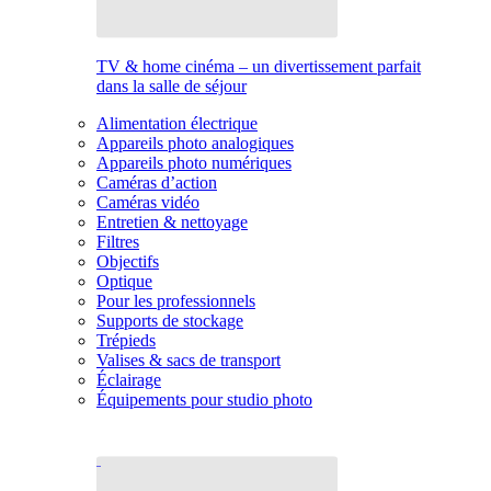
TV & home cinéma – un divertissement parfait
dans la salle de séjour
Alimentation électrique
Appareils photo analogiques
Appareils photo numériques
Caméras d’action
Caméras vidéo
Entretien & nettoyage
Filtres
Objectifs
Optique
Pour les professionnels
Supports de stockage
Trépieds
Valises & sacs de transport
Éclairage
Équipements pour studio photo