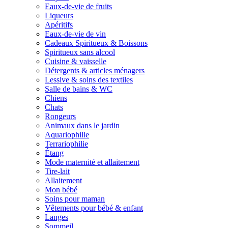
Eaux-de-vie de fruits
Liqueurs
Apéritifs
Eaux-de-vie de vin
Cadeaux Spiritueux & Boissons
Spiritueux sans alcool
Cuisine & vaisselle
Détergents & articles ménagers
Lessive & soins des textiles
Salle de bains & WC
Chiens
Chats
Rongeurs
Animaux dans le jardin
Aquariophilie
Terrariophilie
Étang
Mode maternité et allaitement
Tire-lait
Allaitement
Mon bébé
Soins pour maman
Vêtements pour bébé & enfant
Langes
Sommeil