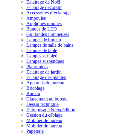
Éclairage de Noël
Éclairage décoratif
Accessoires d’éclairage
Ampoules
Appliques murales
Bandes de LED
Guirlandes lumineuses
Lampes de bureau
Lampes de salle de bains
Lampes de table
Lampes sur pied
Lampes suspendues
Plafonniers
Éclairage de jardin
Éclairage des plantes
Appareils de bureau
Bricolage
Bureau
Classement au bureau
Dessin technique
Entreposage & expédition
Gestion du câblage
Mobilier de bureau
Mobilier de bureau
Papeterie