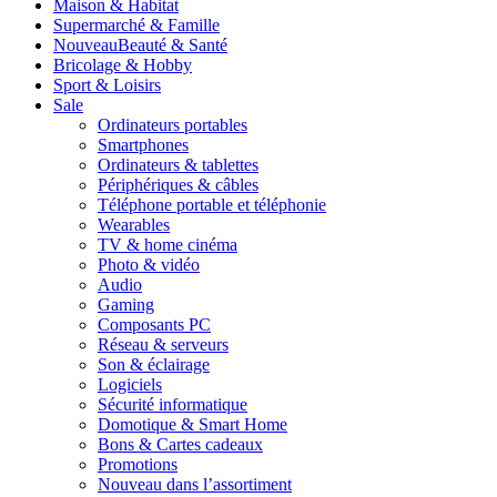
Maison & Habitat
Supermarché & Famille
Nouveau
Beauté & Santé
Bricolage & Hobby
Sport & Loisirs
Sale
Ordinateurs portables
Smartphones
Ordinateurs & tablettes
Périphériques & câbles
Téléphone portable et téléphonie
Wearables
TV & home cinéma
Photo & vidéo
Audio
Gaming
Composants PC
Réseau & serveurs
Son & éclairage
Logiciels
Sécurité informatique
Domotique & Smart Home
Bons & Cartes cadeaux
Promotions
Nouveau dans l’assortiment