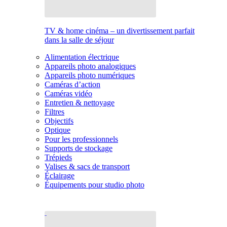
TV & home cinéma – un divertissement parfait
dans la salle de séjour
Alimentation électrique
Appareils photo analogiques
Appareils photo numériques
Caméras d’action
Caméras vidéo
Entretien & nettoyage
Filtres
Objectifs
Optique
Pour les professionnels
Supports de stockage
Trépieds
Valises & sacs de transport
Éclairage
Équipements pour studio photo