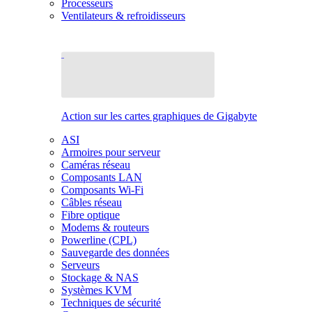
Processeurs
Ventilateurs & refroidisseurs
Action sur les cartes graphiques de Gigabyte
ASI
Armoires pour serveur
Caméras réseau
Composants LAN
Composants Wi-Fi
Câbles réseau
Fibre optique
Modems & routeurs
Powerline (CPL)
Sauvegarde des données
Serveurs
Stockage & NAS
Systèmes KVM
Techniques de sécurité