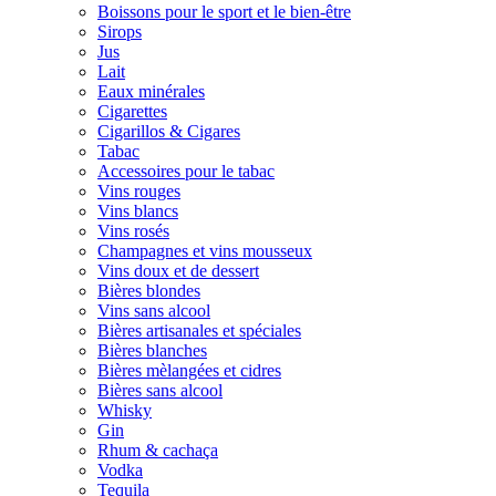
Boissons pour le sport et le bien-être
Sirops
Jus
Lait
Eaux minérales
Cigarettes
Cigarillos & Cigares
Tabac
Accessoires pour le tabac
Vins rouges
Vins blancs
Vins rosés
Champagnes et vins mousseux
Vins doux et de dessert
Bières blondes
Vins sans alcool
Bières artisanales et spéciales
Bières blanches
Bières mèlangées et cidres
Bières sans alcool
Whisky
Gin
Rhum & cachaça
Vodka
Tequila