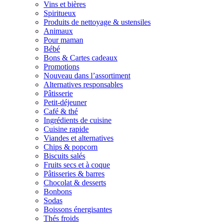
Vins et bières
Spiritueux
Produits de nettoyage & ustensiles
Animaux
Pour maman
Bébé
Bons & Cartes cadeaux
Promotions
Nouveau dans l’assortiment
Alternatives responsables
Pâtisserie
Petit-déjeuner
Café & thé
Ingrédients de cuisine
Cuisine rapide
Viandes et alternatives
Chips & popcorn
Biscuits salés
Fruits secs et à coque
Pâtisseries & barres
Chocolat & desserts
Bonbons
Sodas
Boissons énergisantes
Thés froids