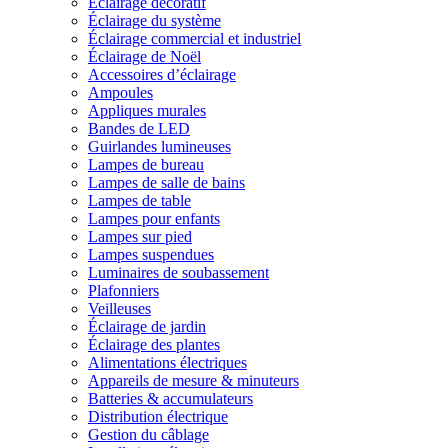
Éclairage décoratif
Éclairage du système
Éclairage commercial et industriel
Éclairage de Noël
Accessoires d’éclairage
Ampoules
Appliques murales
Bandes de LED
Guirlandes lumineuses
Lampes de bureau
Lampes de salle de bains
Lampes de table
Lampes pour enfants
Lampes sur pied
Lampes suspendues
Luminaires de soubassement
Plafonniers
Veilleuses
Éclairage de jardin
Éclairage des plantes
Alimentations électriques
Appareils de mesure & minuteurs
Batteries & accumulateurs
Distribution électrique
Gestion du câblage