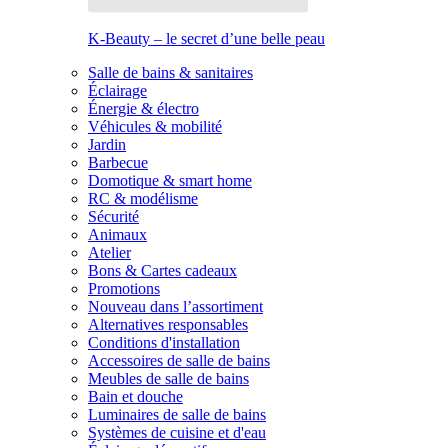
K-Beauty – le secret d’une belle peau
Salle de bains & sanitaires
Éclairage
Énergie & électro
Véhicules & mobilité
Jardin
Barbecue
Domotique & smart home
RC & modélisme
Sécurité
Animaux
Atelier
Bons & Cartes cadeaux
Promotions
Nouveau dans l’assortiment
Alternatives responsables
Conditions d'installation
Accessoires de salle de bains
Meubles de salle de bains
Bain et douche
Luminaires de salle de bains
Systèmes de cuisine et d'eau