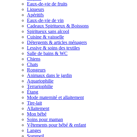
Eaux-de-vie de fruits
Liqueurs
Apéritifs
Eaux-de-vie de vin
Cadeaux Spiritueux & Boissons
Spiritueux sans alcool
Cuisine & vaisselle
Détergents & articles ménagers
Lessive & soins des textiles
Salle de bains & WC
Chiens
Chats
Rongeurs
Animaux dans le jardin
Aquariophilie
Terrariophilie
Étang
Mode maternité et allaitement
Tire-lait
Allaitement
Mon bébé
Soins pour maman
Vêtements pour bébé & enfant
Langes
Sommeil