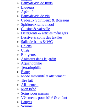
Eaux-de-vie de fruits
Liqueurs
Apéritifs
Eaux-de-vie de vin
Cadeaux Spiritueux & Boissons
Spiritueux sans alcool
Cuisine & vaisselle
Détergents & articles ménagers
Lessive & soins des textiles
Salle de bains & WC
Chiens
Chats
Rongeurs
Animaux dans le jardin
Aquariophilie
Terrariophilie
Étang
Mode maternité et allaitement
Tire-lait
Allaitement
Mon bébé
Soins pour maman
Vêtements pour bébé & enfant
Langes
Sommeil