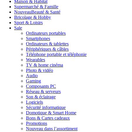
Maison & Habitat
Supermarché & Famille
Nouveau
Beauté & Santé
Bricolage & Hobby
Sport & Loisirs
Sale
Ordinateurs portables
Smartphones
Ordinateurs & tablettes
Périphériques & câbles
Téléphone portable et téléphonie
Wearables
TV & home cinéma
Photo & vidéo
Audio
Gaming
Composants PC
Réseau & serveurs
Son & éclairage
Logiciels
Sécurité informatique
Domotique & Smart Home
Bons & Cartes cadeaux
Promotions
Nouveau dans l’assortiment