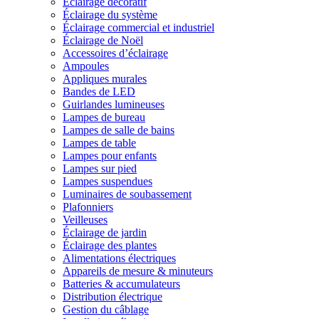
Éclairage décoratif
Éclairage du système
Éclairage commercial et industriel
Éclairage de Noël
Accessoires d’éclairage
Ampoules
Appliques murales
Bandes de LED
Guirlandes lumineuses
Lampes de bureau
Lampes de salle de bains
Lampes de table
Lampes pour enfants
Lampes sur pied
Lampes suspendues
Luminaires de soubassement
Plafonniers
Veilleuses
Éclairage de jardin
Éclairage des plantes
Alimentations électriques
Appareils de mesure & minuteurs
Batteries & accumulateurs
Distribution électrique
Gestion du câblage