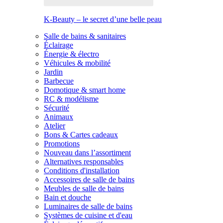
K-Beauty – le secret d’une belle peau
Salle de bains & sanitaires
Éclairage
Énergie & électro
Véhicules & mobilité
Jardin
Barbecue
Domotique & smart home
RC & modélisme
Sécurité
Animaux
Atelier
Bons & Cartes cadeaux
Promotions
Nouveau dans l’assortiment
Alternatives responsables
Conditions d'installation
Accessoires de salle de bains
Meubles de salle de bains
Bain et douche
Luminaires de salle de bains
Systèmes de cuisine et d'eau