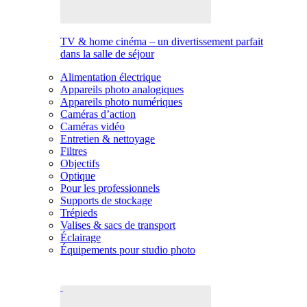
TV & home cinéma – un divertissement parfait
dans la salle de séjour
Alimentation électrique
Appareils photo analogiques
Appareils photo numériques
Caméras d’action
Caméras vidéo
Entretien & nettoyage
Filtres
Objectifs
Optique
Pour les professionnels
Supports de stockage
Trépieds
Valises & sacs de transport
Éclairage
Équipements pour studio photo