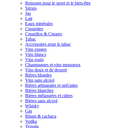
Boissons pour le sport et le bien-être
Sirops
Jus
Lait
Eaux minérales
Cigarettes
Cigarillos & Cigares
Tabac
Accessoires pour le tabac
Vins rouges
Vins blancs
Vins rosés
Champagnes et vins mousseux
Vins doux et de dessert
Bières blondes
Vins sans alcool
Bières artisanales et spéciales
Bières blanches
Bières mèlangées et cidres
Bières sans alcool
Whisky
Gin
Rhum & cachaça
Vodka
Tequila