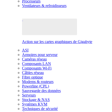
Processeurs
Ventilateurs & refroidisseurs
Action sur les cartes graphiques de Gigabyte
ASI
Armoires pour serveur
Caméras réseau
Composants LAN
Composants Wi-Fi
Câbles réseau
Fibre optique
Modems & routeurs
Powerline (CPL)
Sauvegarde des données
Serveurs
Stockage & NAS
Systèmes KVM
Techniques de sécurité