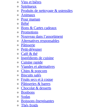
Vins et bières
Spiritueux
Produits de nettoyage & ustensiles
Animaux
Pour maman
Bébé
Bons & Cartes cadeaux
Promotions
Nouveau dans l’assortiment
Alternatives responsables
Pâtisserie
Petit-déjeuner
Café & thé
Ingrédients de cuisine
Cuisine rapide
Viandes et alternatives
Chips & popcorn
Biscuits salés
Fruits secs et à coque
Pâtisseries & barres
Chocolat & desserts
Bonbons
Sodas
Boissons énergisantes
Thés froids