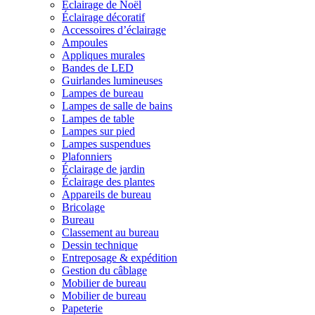
Éclairage de Noël
Éclairage décoratif
Accessoires d’éclairage
Ampoules
Appliques murales
Bandes de LED
Guirlandes lumineuses
Lampes de bureau
Lampes de salle de bains
Lampes de table
Lampes sur pied
Lampes suspendues
Plafonniers
Éclairage de jardin
Éclairage des plantes
Appareils de bureau
Bricolage
Bureau
Classement au bureau
Dessin technique
Entreposage & expédition
Gestion du câblage
Mobilier de bureau
Mobilier de bureau
Papeterie