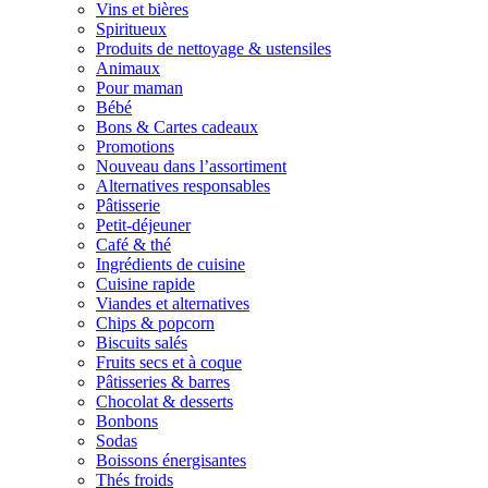
Vins et bières
Spiritueux
Produits de nettoyage & ustensiles
Animaux
Pour maman
Bébé
Bons & Cartes cadeaux
Promotions
Nouveau dans l’assortiment
Alternatives responsables
Pâtisserie
Petit-déjeuner
Café & thé
Ingrédients de cuisine
Cuisine rapide
Viandes et alternatives
Chips & popcorn
Biscuits salés
Fruits secs et à coque
Pâtisseries & barres
Chocolat & desserts
Bonbons
Sodas
Boissons énergisantes
Thés froids