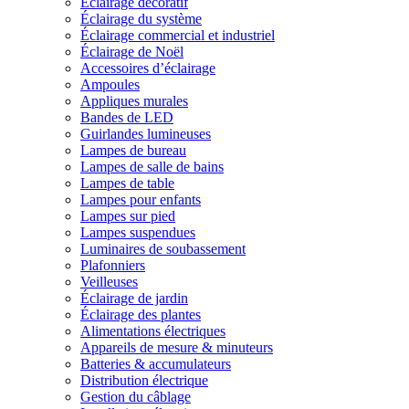
Éclairage décoratif
Éclairage du système
Éclairage commercial et industriel
Éclairage de Noël
Accessoires d’éclairage
Ampoules
Appliques murales
Bandes de LED
Guirlandes lumineuses
Lampes de bureau
Lampes de salle de bains
Lampes de table
Lampes pour enfants
Lampes sur pied
Lampes suspendues
Luminaires de soubassement
Plafonniers
Veilleuses
Éclairage de jardin
Éclairage des plantes
Alimentations électriques
Appareils de mesure & minuteurs
Batteries & accumulateurs
Distribution électrique
Gestion du câblage