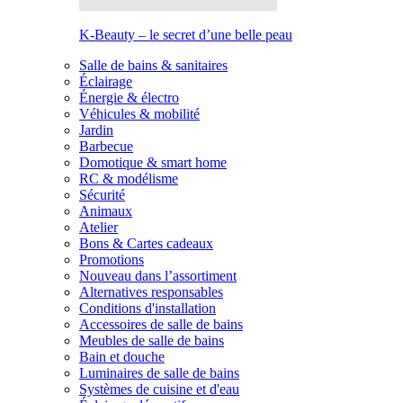
K-Beauty – le secret d’une belle peau
Salle de bains & sanitaires
Éclairage
Énergie & électro
Véhicules & mobilité
Jardin
Barbecue
Domotique & smart home
RC & modélisme
Sécurité
Animaux
Atelier
Bons & Cartes cadeaux
Promotions
Nouveau dans l’assortiment
Alternatives responsables
Conditions d'installation
Accessoires de salle de bains
Meubles de salle de bains
Bain et douche
Luminaires de salle de bains
Systèmes de cuisine et d'eau