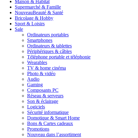
Maison & Habitat
Supermarché & Famille
Nouveau
Beauté & Santé
Bricolage & Hobby
Sport & Loisirs
Sale
Ordinateurs portables
Smartphones
Ordinateurs & tablettes
Périphériques & câbles
Téléphone portable et téléphonie
Wearables
TV & home cinéma
Photo & vidéo
Audio
Gaming
Composants PC
Réseau & serveurs
Son & éclairage
Logiciels
Sécurité informatique
Domotique & Smart Home
Bons & Cartes cadeaux
Promotions
Nouveau dans l’assortiment