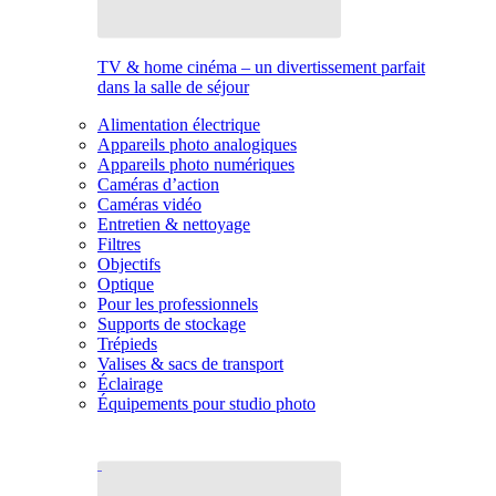
TV & home cinéma – un divertissement parfait
dans la salle de séjour
Alimentation électrique
Appareils photo analogiques
Appareils photo numériques
Caméras d’action
Caméras vidéo
Entretien & nettoyage
Filtres
Objectifs
Optique
Pour les professionnels
Supports de stockage
Trépieds
Valises & sacs de transport
Éclairage
Équipements pour studio photo