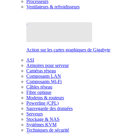
Processeurs
Ventilateurs & refroidisseurs
Action sur les cartes graphiques de Gigabyte
ASI
Armoires pour serveur
Caméras réseau
Composants LAN
Composants Wi-Fi
Câbles réseau
Fibre optique
Modems & routeurs
Powerline (CPL)
Sauvegarde des données
Serveurs
Stockage & NAS
Systèmes KVM
Techniques de sécurité