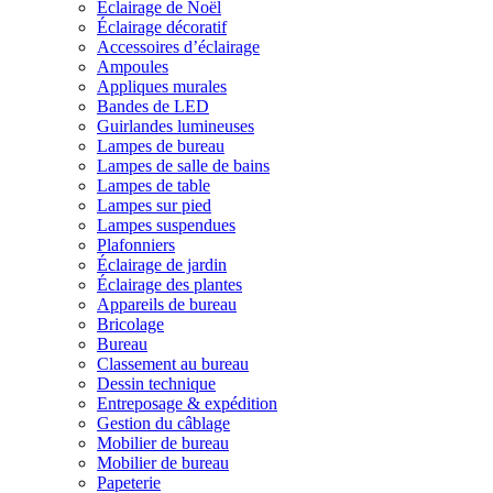
Éclairage de Noël
Éclairage décoratif
Accessoires d’éclairage
Ampoules
Appliques murales
Bandes de LED
Guirlandes lumineuses
Lampes de bureau
Lampes de salle de bains
Lampes de table
Lampes sur pied
Lampes suspendues
Plafonniers
Éclairage de jardin
Éclairage des plantes
Appareils de bureau
Bricolage
Bureau
Classement au bureau
Dessin technique
Entreposage & expédition
Gestion du câblage
Mobilier de bureau
Mobilier de bureau
Papeterie