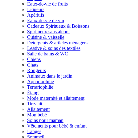
Eaux-de-vie de fruits
Liqueurs
Apéritifs
Eaux-de-vie de vin
Cadeaux Spiritueux & Boissons
Spiritueux sans alcool
Cuisine & vaisselle
Détergents & articles ménagers
Lessive & soins des textiles
Salle de bains & WC
Chiens
Chats
Rongeurs
Animaux dans le jardin
Aquariophilie
Terrariophilie
Étang
Mode maternité et allaitement
Tire-lait
Allaitement
Mon bébé
Soins pour maman
Vêtements pour bébé & enfant
Langes
Sommeil