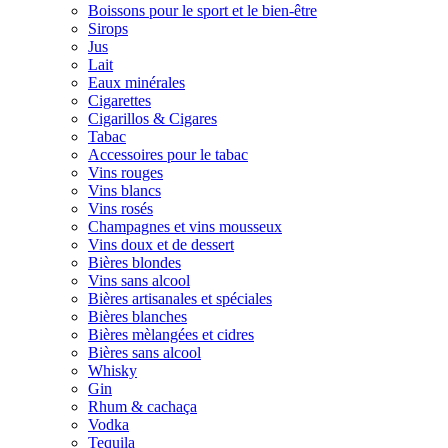
Boissons pour le sport et le bien-être
Sirops
Jus
Lait
Eaux minérales
Cigarettes
Cigarillos & Cigares
Tabac
Accessoires pour le tabac
Vins rouges
Vins blancs
Vins rosés
Champagnes et vins mousseux
Vins doux et de dessert
Bières blondes
Vins sans alcool
Bières artisanales et spéciales
Bières blanches
Bières mèlangées et cidres
Bières sans alcool
Whisky
Gin
Rhum & cachaça
Vodka
Tequila