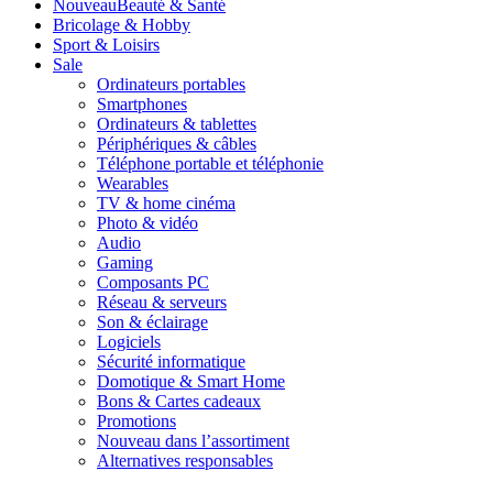
Nouveau
Beauté & Santé
Bricolage & Hobby
Sport & Loisirs
Sale
Ordinateurs portables
Smartphones
Ordinateurs & tablettes
Périphériques & câbles
Téléphone portable et téléphonie
Wearables
TV & home cinéma
Photo & vidéo
Audio
Gaming
Composants PC
Réseau & serveurs
Son & éclairage
Logiciels
Sécurité informatique
Domotique & Smart Home
Bons & Cartes cadeaux
Promotions
Nouveau dans l’assortiment
Alternatives responsables