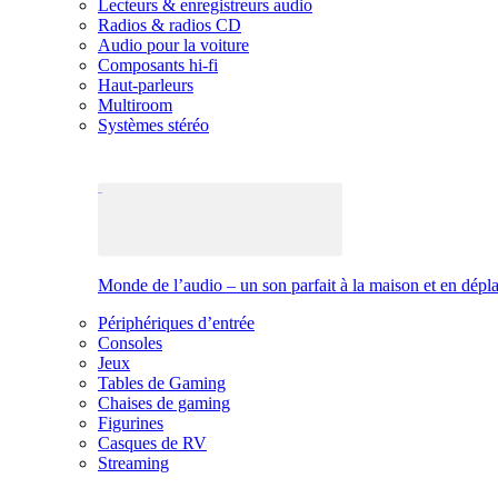
Lecteurs & enregistreurs audio
Radios & radios CD
Audio pour la voiture
Composants hi-fi
Haut-parleurs
Multiroom
Systèmes stéréo
Monde de l’audio – un son parfait à la maison et en dép
Périphériques d’entrée
Consoles
Jeux
Tables de Gaming
Chaises de gaming
Figurines
Casques de RV
Streaming