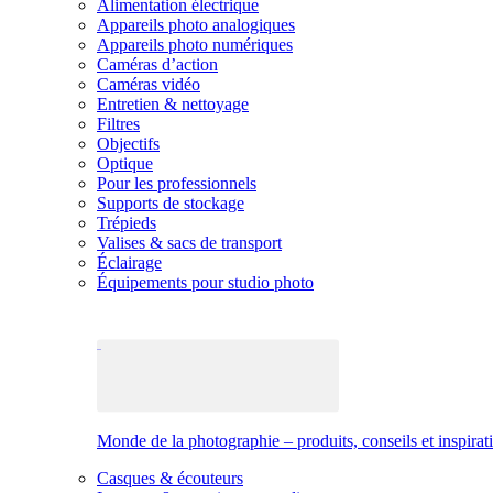
Alimentation électrique
Appareils photo analogiques
Appareils photo numériques
Caméras d’action
Caméras vidéo
Entretien & nettoyage
Filtres
Objectifs
Optique
Pour les professionnels
Supports de stockage
Trépieds
Valises & sacs de transport
Éclairage
Équipements pour studio photo
Monde de la photographie – produits, conseils et inspirat
Casques & écouteurs