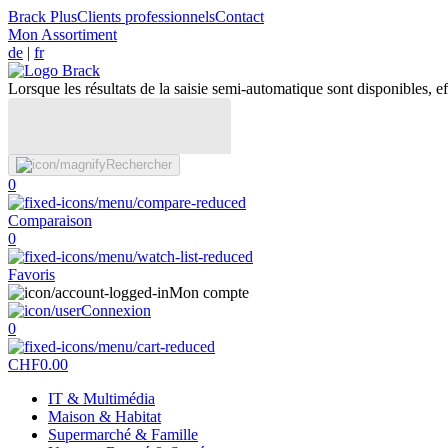
Brack Plus
Clients professionnels
Contact
Mon Assortiment
de
|
fr
Lorsque les résultats de la saisie semi-automatique sont disponibles, eff
Rechercher
0
Comparaison
0
Favoris
Mon compte
Connexion
0
CHF
0.00
IT & Multimédia
Maison & Habitat
Supermarché & Famille