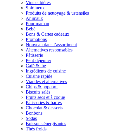
Vins et bières
Spiritueux
Produits de nettoyage & ustensiles
Animaux
Pour maman
Bébé
Bons & Cartes cadeaux
Promotions
Nouveau dans l’assortiment
Alternatives responsables
Pâtisserie
Petit-déjeuner
Café & thé
Ingrédients de cuisine
Cuisine rapide
Viandes et alternatives
Chips & popcorn
Biscuits salés
Fruits secs et à coque
Pâtisseries & barres
Chocolat & desserts
Bonbons
Sodas
Boissons énergisantes
Thés froids