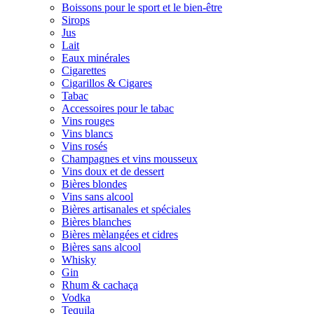
Boissons pour le sport et le bien-être
Sirops
Jus
Lait
Eaux minérales
Cigarettes
Cigarillos & Cigares
Tabac
Accessoires pour le tabac
Vins rouges
Vins blancs
Vins rosés
Champagnes et vins mousseux
Vins doux et de dessert
Bières blondes
Vins sans alcool
Bières artisanales et spéciales
Bières blanches
Bières mèlangées et cidres
Bières sans alcool
Whisky
Gin
Rhum & cachaça
Vodka
Tequila