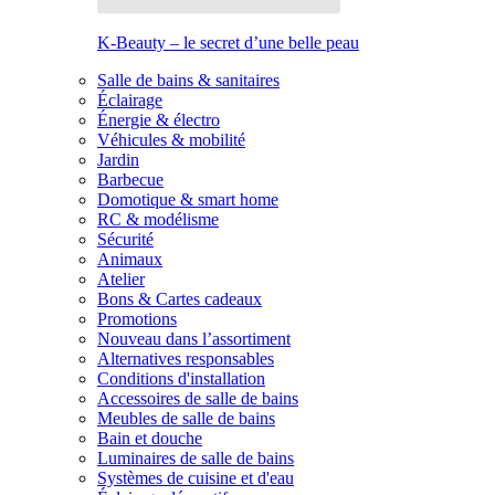
K-Beauty – le secret d’une belle peau
Salle de bains & sanitaires
Éclairage
Énergie & électro
Véhicules & mobilité
Jardin
Barbecue
Domotique & smart home
RC & modélisme
Sécurité
Animaux
Atelier
Bons & Cartes cadeaux
Promotions
Nouveau dans l’assortiment
Alternatives responsables
Conditions d'installation
Accessoires de salle de bains
Meubles de salle de bains
Bain et douche
Luminaires de salle de bains
Systèmes de cuisine et d'eau