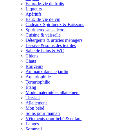
Eaux-de-vie de fruits
Liqueurs
Apéritifs
Eaux-de-vie de vin
Cadeaux Spiritueux & Boissons
Spiritueux sans alcool
Cuisine & vaisselle
Détergents & articles ménagers
Lessive & soins des textiles
Salle de bains & WC
Chiens
Chats
Rongeurs
Animaux dans le jardin
Aquariophilie
Terrariophilie
Étang
Mode maternité et allaitement
Tire-lait
Allaitement
Mon bébé
Soins pour maman
Vêtements pour bébé & enfant
Langes
Sommeil