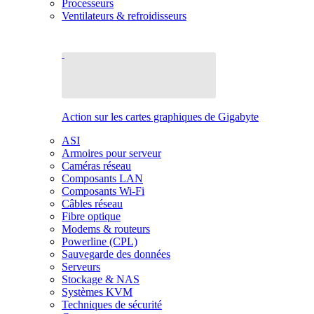
Processeurs
Ventilateurs & refroidisseurs
Action sur les cartes graphiques de Gigabyte
ASI
Armoires pour serveur
Caméras réseau
Composants LAN
Composants Wi-Fi
Câbles réseau
Fibre optique
Modems & routeurs
Powerline (CPL)
Sauvegarde des données
Serveurs
Stockage & NAS
Systèmes KVM
Techniques de sécurité