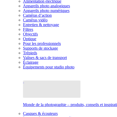
Alimentation électrique
Appareils photo analogiques
Appareils photo numériques
Caméras d’action
Caméras vidéo
Entretien & nettoyage
Filtres
Objectifs
Optique
Pour les professionnels
Supports de stockage
Trépieds
Valises & sacs de transport
Éclairage
Équipements pour studio photo
Monde de la photographie – produits, conseils et inspirat
Casques & écouteurs