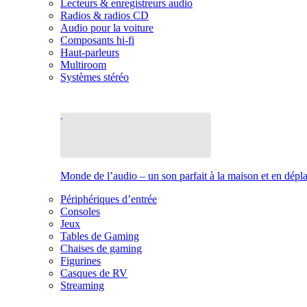
Lecteurs & enregistreurs audio
Radios & radios CD
Audio pour la voiture
Composants hi-fi
Haut-parleurs
Multiroom
Systèmes stéréo
Monde de l’audio – un son parfait à la maison et en dép
Périphériques d’entrée
Consoles
Jeux
Tables de Gaming
Chaises de gaming
Figurines
Casques de RV
Streaming