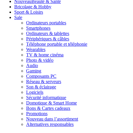
Nouveau
Beauté & Santé
Bricolage & Hobby
Sport & Loisirs
Sale
Ordinateurs portables
Smartphones
Ordinateurs & tablettes
Périphériques & câbles
Téléphone portable et téléphonie
Wearables
TV & home cinéma
Photo & vidéo
Audio
Gaming
Composants PC
Réseau & serveurs
Son & éclairage
Logiciels
Sécurité informatique
Domotique & Smart Home
Bons & Cartes cadeaux
Promotions
Nouveau dans l’assortiment
Alternatives responsables