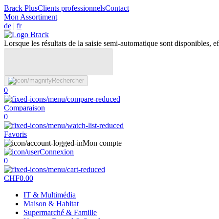
Brack Plus
Clients professionnels
Contact
Mon Assortiment
de
|
fr
Lorsque les résultats de la saisie semi-automatique sont disponibles, eff
Rechercher
0
Comparaison
0
Favoris
Mon compte
Connexion
0
CHF
0.00
IT & Multimédia
Maison & Habitat
Supermarché & Famille