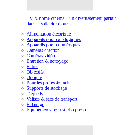
TV & home cinéma – un divertissement parfait
dans la salle de séjour
Alimentation électrique
Appareils photo analogiques
Appareils photo numériques
Caméras d’action
Caméras vidéo
Entretien & nettoyage
Filtres
Objectifs
Optique
Pour les professionnels
Supports de stockage
Trépieds
Valises & sacs de transport
Éclairage
Équipements pour studio photo