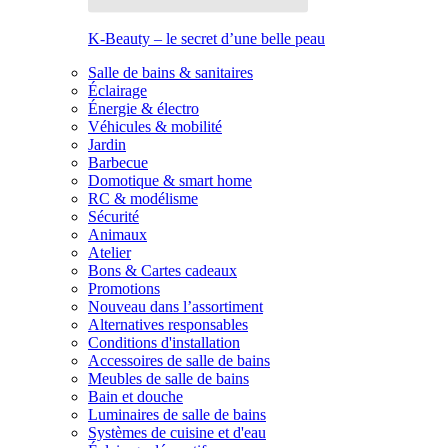
K-Beauty – le secret d’une belle peau
Salle de bains & sanitaires
Éclairage
Énergie & électro
Véhicules & mobilité
Jardin
Barbecue
Domotique & smart home
RC & modélisme
Sécurité
Animaux
Atelier
Bons & Cartes cadeaux
Promotions
Nouveau dans l’assortiment
Alternatives responsables
Conditions d'installation
Accessoires de salle de bains
Meubles de salle de bains
Bain et douche
Luminaires de salle de bains
Systèmes de cuisine et d'eau