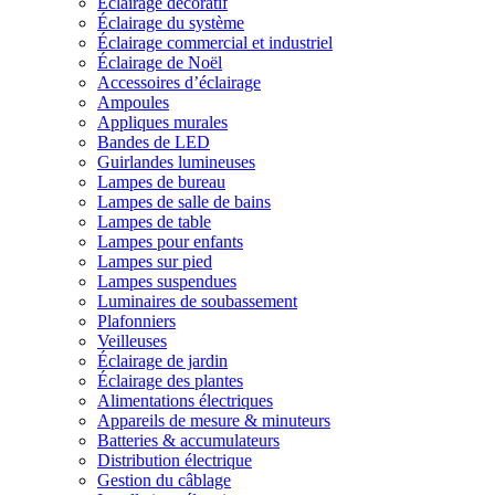
Éclairage décoratif
Éclairage du système
Éclairage commercial et industriel
Éclairage de Noël
Accessoires d’éclairage
Ampoules
Appliques murales
Bandes de LED
Guirlandes lumineuses
Lampes de bureau
Lampes de salle de bains
Lampes de table
Lampes pour enfants
Lampes sur pied
Lampes suspendues
Luminaires de soubassement
Plafonniers
Veilleuses
Éclairage de jardin
Éclairage des plantes
Alimentations électriques
Appareils de mesure & minuteurs
Batteries & accumulateurs
Distribution électrique
Gestion du câblage