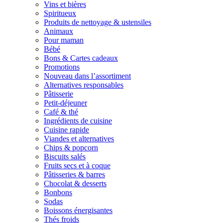
Vins et bières
Spiritueux
Produits de nettoyage & ustensiles
Animaux
Pour maman
Bébé
Bons & Cartes cadeaux
Promotions
Nouveau dans l’assortiment
Alternatives responsables
Pâtisserie
Petit-déjeuner
Café & thé
Ingrédients de cuisine
Cuisine rapide
Viandes et alternatives
Chips & popcorn
Biscuits salés
Fruits secs et à coque
Pâtisseries & barres
Chocolat & desserts
Bonbons
Sodas
Boissons énergisantes
Thés froids