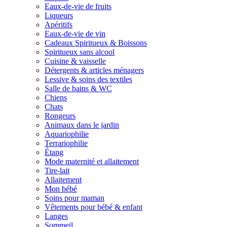
Eaux-de-vie de fruits
Liqueurs
Apéritifs
Eaux-de-vie de vin
Cadeaux Spiritueux & Boissons
Spiritueux sans alcool
Cuisine & vaisselle
Détergents & articles ménagers
Lessive & soins des textiles
Salle de bains & WC
Chiens
Chats
Rongeurs
Animaux dans le jardin
Aquariophilie
Terrariophilie
Étang
Mode maternité et allaitement
Tire-lait
Allaitement
Mon bébé
Soins pour maman
Vêtements pour bébé & enfant
Langes
Sommeil