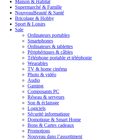
Maison & Habitat
Supermarché & Famille
Nouveau
Beauté & Santé
Bricolage & Hobby
Sport & Loisirs
Sale
Ordinateurs portables
Smartphones
Ordinateurs & tablettes
Périphériques & câbles
Téléphone portable et téléphonie
Wearables
TV & home cinéma
Photo & vidéo
Audio
Gaming
Composants PC
Réseau & serveurs
Son & éclairage
Logiciels
Sécurité informatique
Domotique & Smart Home
Bons & Cartes cadeaux
Promotions
Nouveau dans l’assortiment