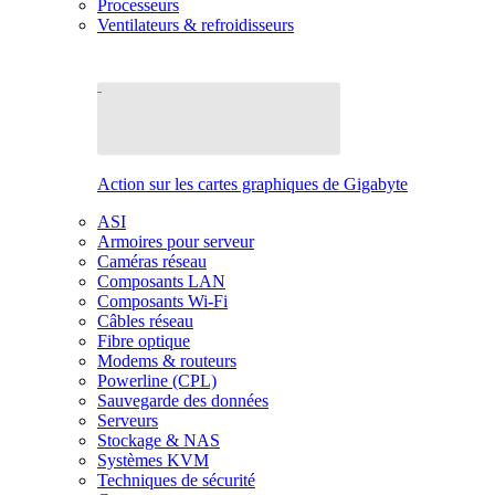
Processeurs
Ventilateurs & refroidisseurs
Action sur les cartes graphiques de Gigabyte
ASI
Armoires pour serveur
Caméras réseau
Composants LAN
Composants Wi-Fi
Câbles réseau
Fibre optique
Modems & routeurs
Powerline (CPL)
Sauvegarde des données
Serveurs
Stockage & NAS
Systèmes KVM
Techniques de sécurité