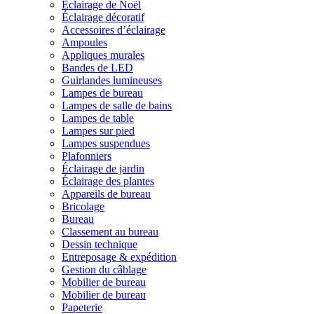
Éclairage de Noël
Éclairage décoratif
Accessoires d’éclairage
Ampoules
Appliques murales
Bandes de LED
Guirlandes lumineuses
Lampes de bureau
Lampes de salle de bains
Lampes de table
Lampes sur pied
Lampes suspendues
Plafonniers
Éclairage de jardin
Éclairage des plantes
Appareils de bureau
Bricolage
Bureau
Classement au bureau
Dessin technique
Entreposage & expédition
Gestion du câblage
Mobilier de bureau
Mobilier de bureau
Papeterie