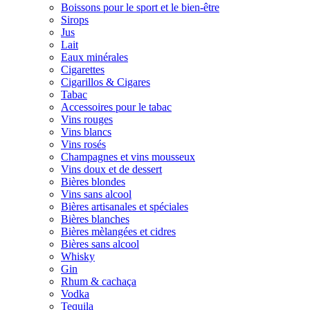
Boissons pour le sport et le bien-être
Sirops
Jus
Lait
Eaux minérales
Cigarettes
Cigarillos & Cigares
Tabac
Accessoires pour le tabac
Vins rouges
Vins blancs
Vins rosés
Champagnes et vins mousseux
Vins doux et de dessert
Bières blondes
Vins sans alcool
Bières artisanales et spéciales
Bières blanches
Bières mèlangées et cidres
Bières sans alcool
Whisky
Gin
Rhum & cachaça
Vodka
Tequila