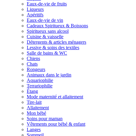
Eaux-de-vie de fruits
Liqueurs
Apéritifs
Eaux-de-vie de vin
Cadeaux Spiritueux & Boissons
Spiritueux sans alcool
Cuisine & vaisselle
Détergents & articles ménagers
Lessive & soins des textiles
Salle de bains & WC
Chiens
Chats
Rongeurs
Animaux dans le jardin
Aquariophilie
Terrariophilie
Étang
Mode maternité et allaitement
Tire-lait
Allaitement
Mon bébé
Soins pour maman
Vêtements pour bébé & enfant
Langes
Sommeil