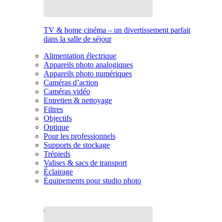
TV & home cinéma – un divertissement parfait
dans la salle de séjour
Alimentation électrique
Appareils photo analogiques
Appareils photo numériques
Caméras d’action
Caméras vidéo
Entretien & nettoyage
Filtres
Objectifs
Optique
Pour les professionnels
Supports de stockage
Trépieds
Valises & sacs de transport
Éclairage
Équipements pour studio photo