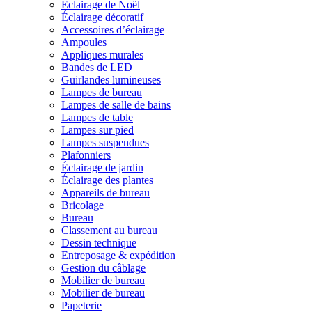
Éclairage de Noël
Éclairage décoratif
Accessoires d’éclairage
Ampoules
Appliques murales
Bandes de LED
Guirlandes lumineuses
Lampes de bureau
Lampes de salle de bains
Lampes de table
Lampes sur pied
Lampes suspendues
Plafonniers
Éclairage de jardin
Éclairage des plantes
Appareils de bureau
Bricolage
Bureau
Classement au bureau
Dessin technique
Entreposage & expédition
Gestion du câblage
Mobilier de bureau
Mobilier de bureau
Papeterie