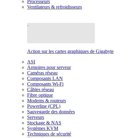
Processeurs
Ventilateurs & refroidisseurs
Action sur les cartes graphiques de Gigabyte
ASI
Armoires pour serveur
Caméras réseau
Composants LAN
Composants Wi-Fi
Câbles réseau
Fibre optique
Modems & routeurs
Powerline (CPL)
Sauvegarde des données
Serveurs
Stockage & NAS
Systèmes KVM
Techniques de sécurité