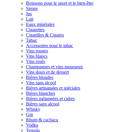
Boissons pour le sport et le bien-être
Sirops
Jus
Lait
Eaux minérales
Cigarettes
Cigarillos & Cigares
Tabac
Accessoires pour le tabac
Vins rouges
Vins blancs
Vins rosés
Champagnes et vins mousseux
Vins doux et de dessert
Bières blondes
Vins sans alcool
Bières artisanales et spéciales
Bières blanches
Bières mèlangées et cidres
Bières sans alcool
Whisky
Gin
Rhum & cachaça
Vodka
Tequila