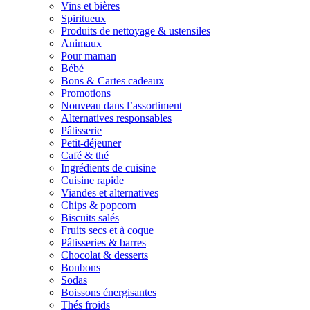
Vins et bières
Spiritueux
Produits de nettoyage & ustensiles
Animaux
Pour maman
Bébé
Bons & Cartes cadeaux
Promotions
Nouveau dans l’assortiment
Alternatives responsables
Pâtisserie
Petit-déjeuner
Café & thé
Ingrédients de cuisine
Cuisine rapide
Viandes et alternatives
Chips & popcorn
Biscuits salés
Fruits secs et à coque
Pâtisseries & barres
Chocolat & desserts
Bonbons
Sodas
Boissons énergisantes
Thés froids