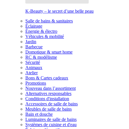
K-Beauty – le secret d’une belle peau
Salle de bains & sanitaires
Éclairage
Énergie & électro
Véhicules & mobilité
Jardin
Barbecue
Domotique & smart home
RC & modélisme
Sécurité
Animaux
Atelier
Bons & Cartes cadeaux
Promotions
Nouveau dans l’assortiment
Alternatives responsables
Conditions d'installation
Accessoires de salle de bains
Meubles de salle de bains
Bain et douche
Luminaires de salle de bains
Systèmes de cuisine et d'eau