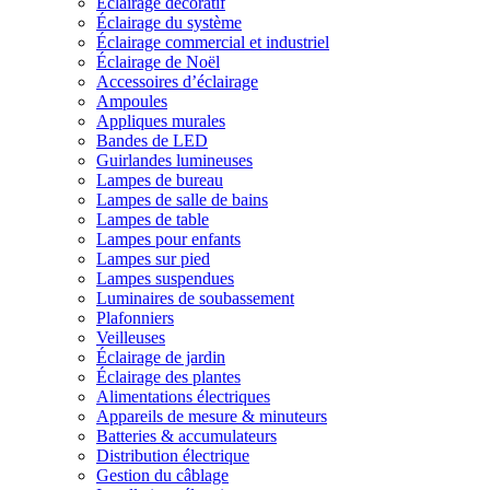
Éclairage décoratif
Éclairage du système
Éclairage commercial et industriel
Éclairage de Noël
Accessoires d’éclairage
Ampoules
Appliques murales
Bandes de LED
Guirlandes lumineuses
Lampes de bureau
Lampes de salle de bains
Lampes de table
Lampes pour enfants
Lampes sur pied
Lampes suspendues
Luminaires de soubassement
Plafonniers
Veilleuses
Éclairage de jardin
Éclairage des plantes
Alimentations électriques
Appareils de mesure & minuteurs
Batteries & accumulateurs
Distribution électrique
Gestion du câblage