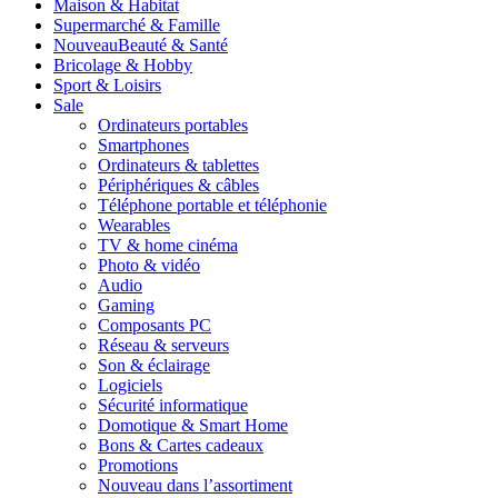
Maison & Habitat
Supermarché & Famille
Nouveau
Beauté & Santé
Bricolage & Hobby
Sport & Loisirs
Sale
Ordinateurs portables
Smartphones
Ordinateurs & tablettes
Périphériques & câbles
Téléphone portable et téléphonie
Wearables
TV & home cinéma
Photo & vidéo
Audio
Gaming
Composants PC
Réseau & serveurs
Son & éclairage
Logiciels
Sécurité informatique
Domotique & Smart Home
Bons & Cartes cadeaux
Promotions
Nouveau dans l’assortiment