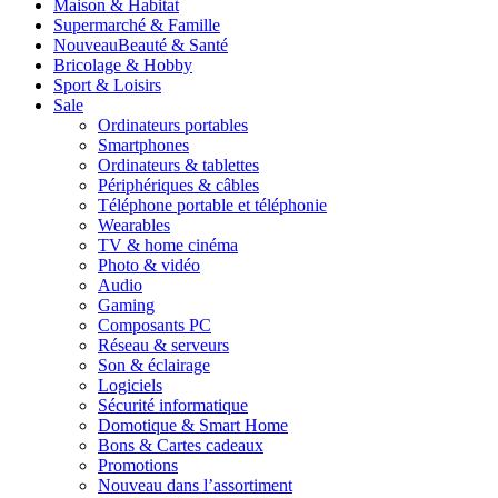
Maison & Habitat
Supermarché & Famille
Nouveau
Beauté & Santé
Bricolage & Hobby
Sport & Loisirs
Sale
Ordinateurs portables
Smartphones
Ordinateurs & tablettes
Périphériques & câbles
Téléphone portable et téléphonie
Wearables
TV & home cinéma
Photo & vidéo
Audio
Gaming
Composants PC
Réseau & serveurs
Son & éclairage
Logiciels
Sécurité informatique
Domotique & Smart Home
Bons & Cartes cadeaux
Promotions
Nouveau dans l’assortiment