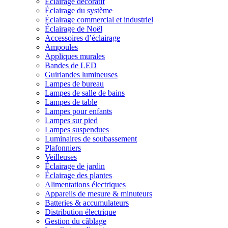
Éclairage décoratif
Éclairage du système
Éclairage commercial et industriel
Éclairage de Noël
Accessoires d’éclairage
Ampoules
Appliques murales
Bandes de LED
Guirlandes lumineuses
Lampes de bureau
Lampes de salle de bains
Lampes de table
Lampes pour enfants
Lampes sur pied
Lampes suspendues
Luminaires de soubassement
Plafonniers
Veilleuses
Éclairage de jardin
Éclairage des plantes
Alimentations électriques
Appareils de mesure & minuteurs
Batteries & accumulateurs
Distribution électrique
Gestion du câblage