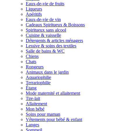
Eaux-de-vie de fruits
Liqueurs
Apéritifs
Eaux-de-vie de vin
Cadeaux Spiritueux & Boissons
Spiritueux sans alcool
Cuisine & vaisselle
Détergents & articles ménagers
Lessive & soins des textiles
Salle de bains & WC
Chiens
Chats
Rongeurs
Animaux dans le jardin
Aquariophilie
Terrariophilie
Étang
Mode maternité et allaitement
Tire-lait
Allaitement
Mon bébé
Soins pour maman
Vêtements pour bébé & enfant
Langes
Sommeil