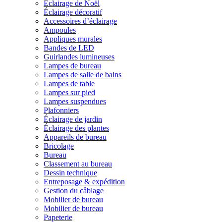
Éclairage de Noël
Éclairage décoratif
Accessoires d’éclairage
Ampoules
Appliques murales
Bandes de LED
Guirlandes lumineuses
Lampes de bureau
Lampes de salle de bains
Lampes de table
Lampes sur pied
Lampes suspendues
Plafonniers
Éclairage de jardin
Éclairage des plantes
Appareils de bureau
Bricolage
Bureau
Classement au bureau
Dessin technique
Entreposage & expédition
Gestion du câblage
Mobilier de bureau
Mobilier de bureau
Papeterie