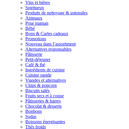
Vins et bières
Spiritueux
Produits de nettoyage & ustensiles
Animaux
Pour maman
Bébé
Bons & Cartes cadeaux
Promotions
Nouveau dans l’assortiment
Alternatives responsables
Pâtisserie
Petit-déjeuner
Café & thé
Ingrédients de cuisine
Cuisine rapide
Viandes et alternatives
Chips & popcorn
Biscuits salés
Fruits secs et à coque
Pâtisseries & barres
Chocolat & desserts
Bonbons
Sodas
Boissons énergisantes
Thés froids