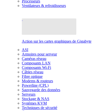
Processeurs
Ventilateurs & refroidisseurs
Action sur les cartes graphiques de Gigabyte
ASI
Armoires pour serveur
Caméras réseau
Composants LAN
Composants Wi-Fi
Câbles réseau
Fibre optique
Modems & routeurs
Powerline (CPL)
Sauvegarde des données
Serveurs
Stockage & NAS
Systèmes KVM
Techniques de sécurité