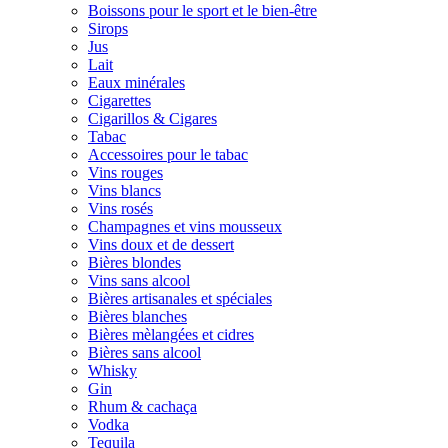
Boissons pour le sport et le bien-être
Sirops
Jus
Lait
Eaux minérales
Cigarettes
Cigarillos & Cigares
Tabac
Accessoires pour le tabac
Vins rouges
Vins blancs
Vins rosés
Champagnes et vins mousseux
Vins doux et de dessert
Bières blondes
Vins sans alcool
Bières artisanales et spéciales
Bières blanches
Bières mèlangées et cidres
Bières sans alcool
Whisky
Gin
Rhum & cachaça
Vodka
Tequila