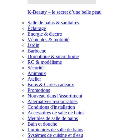
K-Beauty – le secret d’une belle peau
Salle de bains & sanitaires
Éclairage
Énergie & électro
Véhicules & mobilité
Jardin
Barbecue
Domotique & smart home
RC & modélisme
Sécurité
Animaux
Atelier
Bons & Cartes cadeaux
Promotions
Nouveau dans l’assortiment
Alternatives responsables
Conditions d'installation
Accessoires de salle de bains
Meubles de salle de bains
Bain et douche
Luminaires de salle de bains
Systèmes de cuisine et d'eau