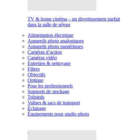
TV & home cinéma – un divertissement parfait
dans la salle de séjour
Alimentation électrique
Appareils photo analogiques
Appareils photo numériques
Caméras d’action
Caméras vidéo
Entretien & nettoyage
Filtres
Objectifs
Optique
Pour les professionnels
Supports de stockage
Trépieds
Valises & sacs de transport
Éclairage
Équipements pour studio photo