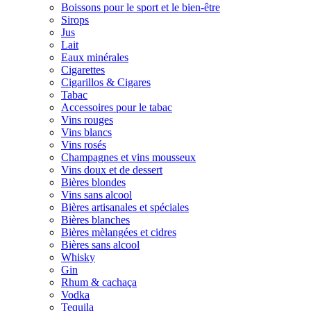
Boissons pour le sport et le bien-être
Sirops
Jus
Lait
Eaux minérales
Cigarettes
Cigarillos & Cigares
Tabac
Accessoires pour le tabac
Vins rouges
Vins blancs
Vins rosés
Champagnes et vins mousseux
Vins doux et de dessert
Bières blondes
Vins sans alcool
Bières artisanales et spéciales
Bières blanches
Bières mèlangées et cidres
Bières sans alcool
Whisky
Gin
Rhum & cachaça
Vodka
Tequila