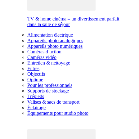
TV & home cinéma – un divertissement parfait
dans la salle de séjour
Alimentation électrique
Appareils photo analogiques
Appareils photo numériques
Caméras d’action
Caméras vidéo
Entretien & nettoyage
Filtres
Objectifs
Optique
Pour les professionnels
Supports de stockage
Trépieds
Valises & sacs de transport
Éclairage
Équipements pour studio photo