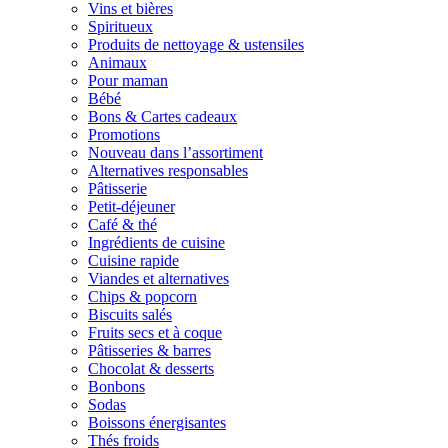
Vins et bières
Spiritueux
Produits de nettoyage & ustensiles
Animaux
Pour maman
Bébé
Bons & Cartes cadeaux
Promotions
Nouveau dans l’assortiment
Alternatives responsables
Pâtisserie
Petit-déjeuner
Café & thé
Ingrédients de cuisine
Cuisine rapide
Viandes et alternatives
Chips & popcorn
Biscuits salés
Fruits secs et à coque
Pâtisseries & barres
Chocolat & desserts
Bonbons
Sodas
Boissons énergisantes
Thés froids