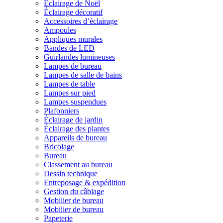
Éclairage de Noël
Éclairage décoratif
Accessoires d’éclairage
Ampoules
Appliques murales
Bandes de LED
Guirlandes lumineuses
Lampes de bureau
Lampes de salle de bains
Lampes de table
Lampes sur pied
Lampes suspendues
Plafonniers
Éclairage de jardin
Éclairage des plantes
Appareils de bureau
Bricolage
Bureau
Classement au bureau
Dessin technique
Entreposage & expédition
Gestion du câblage
Mobilier de bureau
Mobilier de bureau
Papeterie