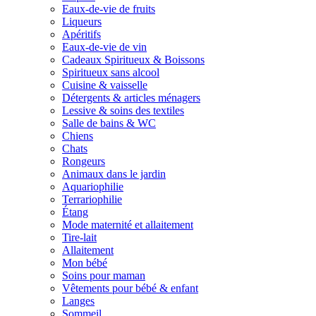
Eaux-de-vie de fruits
Liqueurs
Apéritifs
Eaux-de-vie de vin
Cadeaux Spiritueux & Boissons
Spiritueux sans alcool
Cuisine & vaisselle
Détergents & articles ménagers
Lessive & soins des textiles
Salle de bains & WC
Chiens
Chats
Rongeurs
Animaux dans le jardin
Aquariophilie
Terrariophilie
Étang
Mode maternité et allaitement
Tire-lait
Allaitement
Mon bébé
Soins pour maman
Vêtements pour bébé & enfant
Langes
Sommeil