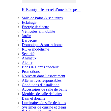
K-Beauty – le secret d’une belle peau
Salle de bains & sanitaires
Éclairage
Énergie & électro
Véhicules & mobilité
Jardin
Barbecue
Domotique & smart home
RC & modélisme
Sécurité
Animaux
Atelier
Bons & Cartes cadeaux
Promotions
Nouveau dans l’assortiment
Alternatives responsables
Conditions d'installation
Accessoires de salle de bains
Meubles de salle de bains
Bain et douche
Luminaires de salle de bains
Systèmes de cuisine et d'eau