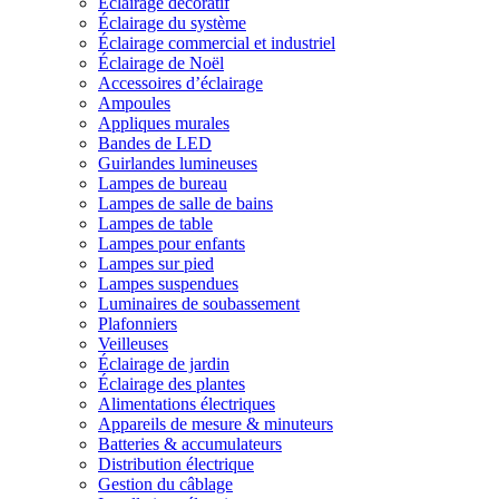
Éclairage décoratif
Éclairage du système
Éclairage commercial et industriel
Éclairage de Noël
Accessoires d’éclairage
Ampoules
Appliques murales
Bandes de LED
Guirlandes lumineuses
Lampes de bureau
Lampes de salle de bains
Lampes de table
Lampes pour enfants
Lampes sur pied
Lampes suspendues
Luminaires de soubassement
Plafonniers
Veilleuses
Éclairage de jardin
Éclairage des plantes
Alimentations électriques
Appareils de mesure & minuteurs
Batteries & accumulateurs
Distribution électrique
Gestion du câblage