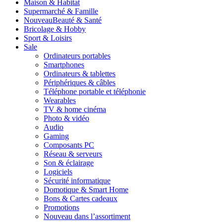
Maison & Habitat
Supermarché & Famille
Nouveau
Beauté & Santé
Bricolage & Hobby
Sport & Loisirs
Sale
Ordinateurs portables
Smartphones
Ordinateurs & tablettes
Périphériques & câbles
Téléphone portable et téléphonie
Wearables
TV & home cinéma
Photo & vidéo
Audio
Gaming
Composants PC
Réseau & serveurs
Son & éclairage
Logiciels
Sécurité informatique
Domotique & Smart Home
Bons & Cartes cadeaux
Promotions
Nouveau dans l’assortiment