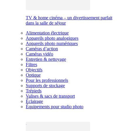
TV & home cinéma – un divertissement parfait
dans la salle de séjour
Alimentation électrique
Appareils photo analogiques
Appareils photo numériques
Caméras d’action
Caméras vidéo
Entretien & nettoyage
Filtres
Objectifs
Optique
Pour les professionnels
Supports de stockage
Trépieds
Valises & sacs de transport
Éclairage
Équipements pour studio photo