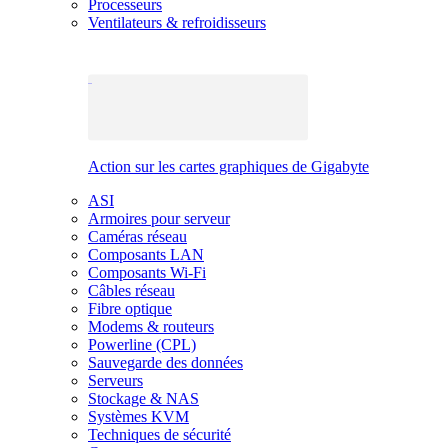
Processeurs
Ventilateurs & refroidisseurs
Action sur les cartes graphiques de Gigabyte
ASI
Armoires pour serveur
Caméras réseau
Composants LAN
Composants Wi-Fi
Câbles réseau
Fibre optique
Modems & routeurs
Powerline (CPL)
Sauvegarde des données
Serveurs
Stockage & NAS
Systèmes KVM
Techniques de sécurité