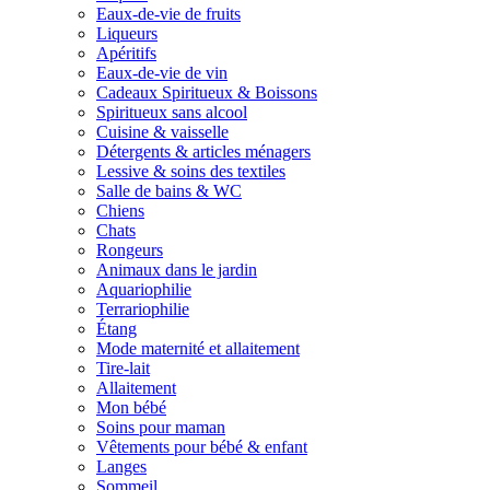
Eaux-de-vie de fruits
Liqueurs
Apéritifs
Eaux-de-vie de vin
Cadeaux Spiritueux & Boissons
Spiritueux sans alcool
Cuisine & vaisselle
Détergents & articles ménagers
Lessive & soins des textiles
Salle de bains & WC
Chiens
Chats
Rongeurs
Animaux dans le jardin
Aquariophilie
Terrariophilie
Étang
Mode maternité et allaitement
Tire-lait
Allaitement
Mon bébé
Soins pour maman
Vêtements pour bébé & enfant
Langes
Sommeil