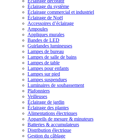
Éclairage décoratif
Éclairage du système
Éclairage commercial et industriel
Éclairage de Noël
Accessoires d’éclairage
Ampoules
Appliques murales
Bandes de LED
Guirlandes lumineuses
Lampes de bureau
Lampes de salle de bains
Lampes de table
Lampes pour enfants
Lampes sur pied
Lampes suspendues
Luminaires de soubassement
Plafonniers
Veilleuses
Éclairage de jardin
Éclairage des plantes
Alimentations électriques
Appareils de mesure & minuteurs
Batteries & accumulateurs
Distribution électrique
Gestion du câblage