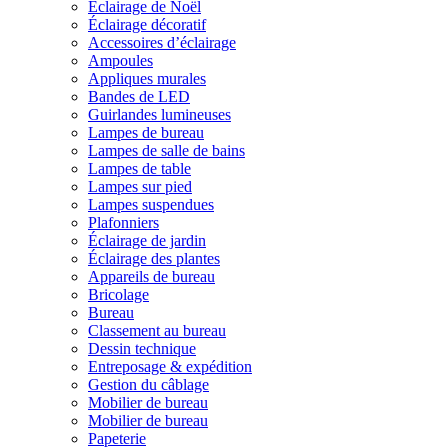
Éclairage de Noël
Éclairage décoratif
Accessoires d’éclairage
Ampoules
Appliques murales
Bandes de LED
Guirlandes lumineuses
Lampes de bureau
Lampes de salle de bains
Lampes de table
Lampes sur pied
Lampes suspendues
Plafonniers
Éclairage de jardin
Éclairage des plantes
Appareils de bureau
Bricolage
Bureau
Classement au bureau
Dessin technique
Entreposage & expédition
Gestion du câblage
Mobilier de bureau
Mobilier de bureau
Papeterie