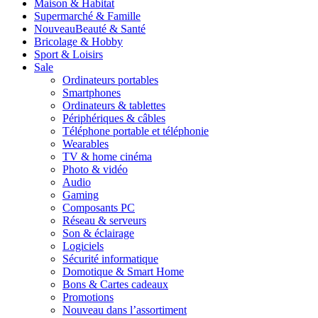
Maison & Habitat
Supermarché & Famille
Nouveau
Beauté & Santé
Bricolage & Hobby
Sport & Loisirs
Sale
Ordinateurs portables
Smartphones
Ordinateurs & tablettes
Périphériques & câbles
Téléphone portable et téléphonie
Wearables
TV & home cinéma
Photo & vidéo
Audio
Gaming
Composants PC
Réseau & serveurs
Son & éclairage
Logiciels
Sécurité informatique
Domotique & Smart Home
Bons & Cartes cadeaux
Promotions
Nouveau dans l’assortiment