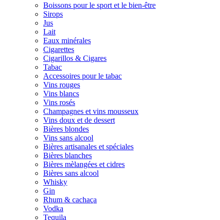
Boissons pour le sport et le bien-être
Sirops
Jus
Lait
Eaux minérales
Cigarettes
Cigarillos & Cigares
Tabac
Accessoires pour le tabac
Vins rouges
Vins blancs
Vins rosés
Champagnes et vins mousseux
Vins doux et de dessert
Bières blondes
Vins sans alcool
Bières artisanales et spéciales
Bières blanches
Bières mèlangées et cidres
Bières sans alcool
Whisky
Gin
Rhum & cachaça
Vodka
Tequila