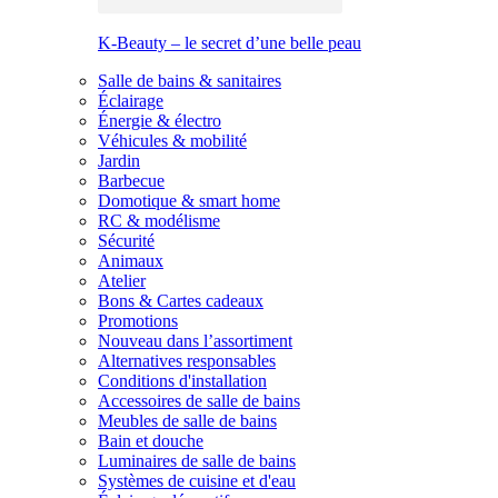
K-Beauty – le secret d’une belle peau
Salle de bains & sanitaires
Éclairage
Énergie & électro
Véhicules & mobilité
Jardin
Barbecue
Domotique & smart home
RC & modélisme
Sécurité
Animaux
Atelier
Bons & Cartes cadeaux
Promotions
Nouveau dans l’assortiment
Alternatives responsables
Conditions d'installation
Accessoires de salle de bains
Meubles de salle de bains
Bain et douche
Luminaires de salle de bains
Systèmes de cuisine et d'eau