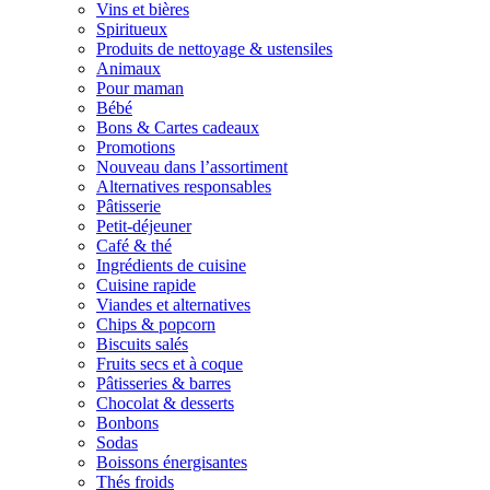
Vins et bières
Spiritueux
Produits de nettoyage & ustensiles
Animaux
Pour maman
Bébé
Bons & Cartes cadeaux
Promotions
Nouveau dans l’assortiment
Alternatives responsables
Pâtisserie
Petit-déjeuner
Café & thé
Ingrédients de cuisine
Cuisine rapide
Viandes et alternatives
Chips & popcorn
Biscuits salés
Fruits secs et à coque
Pâtisseries & barres
Chocolat & desserts
Bonbons
Sodas
Boissons énergisantes
Thés froids