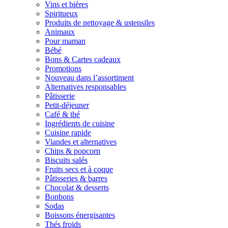
Vins et bières
Spiritueux
Produits de nettoyage & ustensiles
Animaux
Pour maman
Bébé
Bons & Cartes cadeaux
Promotions
Nouveau dans l’assortiment
Alternatives responsables
Pâtisserie
Petit-déjeuner
Café & thé
Ingrédients de cuisine
Cuisine rapide
Viandes et alternatives
Chips & popcorn
Biscuits salés
Fruits secs et à coque
Pâtisseries & barres
Chocolat & desserts
Bonbons
Sodas
Boissons énergisantes
Thés froids