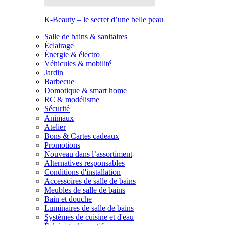
K-Beauty – le secret d’une belle peau
Salle de bains & sanitaires
Éclairage
Énergie & électro
Véhicules & mobilité
Jardin
Barbecue
Domotique & smart home
RC & modélisme
Sécurité
Animaux
Atelier
Bons & Cartes cadeaux
Promotions
Nouveau dans l’assortiment
Alternatives responsables
Conditions d'installation
Accessoires de salle de bains
Meubles de salle de bains
Bain et douche
Luminaires de salle de bains
Systèmes de cuisine et d'eau