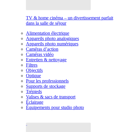
TV & home cinéma – un divertissement parfait
dans la salle de séjour
Alimentation électrique
Appareils photo analogiques
Appareils photo numériques
Caméras d’action
Caméras vidéo
Entretien & nettoyage
Filtres
Objectifs
Optique
Pour les professionnels
Supports de stockage
Trépieds
Valises & sacs de transport
Éclairage
Équipements pour studio photo