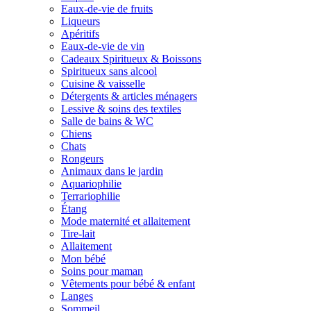
Eaux-de-vie de fruits
Liqueurs
Apéritifs
Eaux-de-vie de vin
Cadeaux Spiritueux & Boissons
Spiritueux sans alcool
Cuisine & vaisselle
Détergents & articles ménagers
Lessive & soins des textiles
Salle de bains & WC
Chiens
Chats
Rongeurs
Animaux dans le jardin
Aquariophilie
Terrariophilie
Étang
Mode maternité et allaitement
Tire-lait
Allaitement
Mon bébé
Soins pour maman
Vêtements pour bébé & enfant
Langes
Sommeil