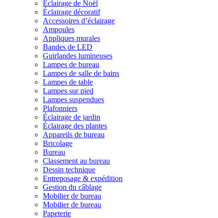
Éclairage de Noël
Éclairage décoratif
Accessoires d’éclairage
Ampoules
Appliques murales
Bandes de LED
Guirlandes lumineuses
Lampes de bureau
Lampes de salle de bains
Lampes de table
Lampes sur pied
Lampes suspendues
Plafonniers
Éclairage de jardin
Éclairage des plantes
Appareils de bureau
Bricolage
Bureau
Classement au bureau
Dessin technique
Entreposage & expédition
Gestion du câblage
Mobilier de bureau
Mobilier de bureau
Papeterie