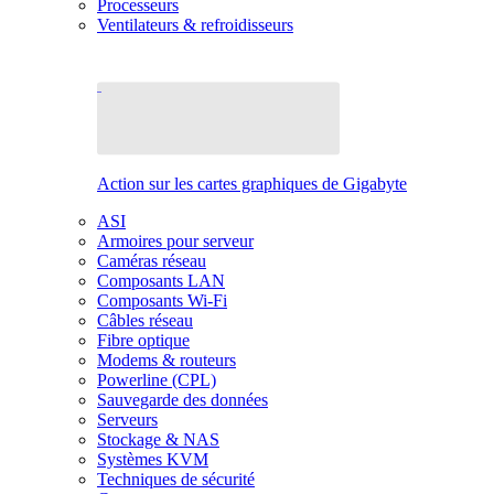
Processeurs
Ventilateurs & refroidisseurs
Action sur les cartes graphiques de Gigabyte
ASI
Armoires pour serveur
Caméras réseau
Composants LAN
Composants Wi-Fi
Câbles réseau
Fibre optique
Modems & routeurs
Powerline (CPL)
Sauvegarde des données
Serveurs
Stockage & NAS
Systèmes KVM
Techniques de sécurité