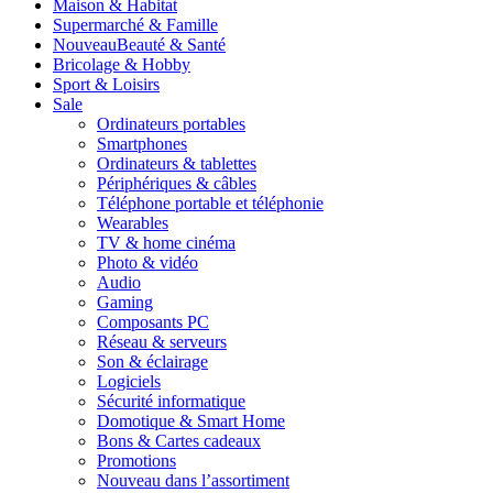
Maison & Habitat
Supermarché & Famille
Nouveau
Beauté & Santé
Bricolage & Hobby
Sport & Loisirs
Sale
Ordinateurs portables
Smartphones
Ordinateurs & tablettes
Périphériques & câbles
Téléphone portable et téléphonie
Wearables
TV & home cinéma
Photo & vidéo
Audio
Gaming
Composants PC
Réseau & serveurs
Son & éclairage
Logiciels
Sécurité informatique
Domotique & Smart Home
Bons & Cartes cadeaux
Promotions
Nouveau dans l’assortiment