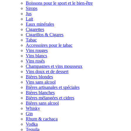
Boissons pour le sport et le bien-être
Sirops
Jus
Lait
Eaux minérales
Cigarettes
Cigarillos & Cigares
Tabac
Accessoires pour le tabac
Vins rouges
Vins blancs
Vins rosés
Champagnes et vins mousseux
Vins doux et de dessert
Bières blondes
Vins sans alcool
Bières artisanales et spéciales
Bières blanches
Bières mèlangées et cidres
Bières sans alcool
Whisky
Gin
Rhum & cachaça
Vodka
Tequila