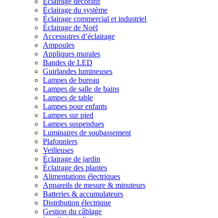
Éclairage décoratif
Éclairage du système
Éclairage commercial et industriel
Éclairage de Noël
Accessoires d’éclairage
Ampoules
Appliques murales
Bandes de LED
Guirlandes lumineuses
Lampes de bureau
Lampes de salle de bains
Lampes de table
Lampes pour enfants
Lampes sur pied
Lampes suspendues
Luminaires de soubassement
Plafonniers
Veilleuses
Éclairage de jardin
Éclairage des plantes
Alimentations électriques
Appareils de mesure & minuteurs
Batteries & accumulateurs
Distribution électrique
Gestion du câblage