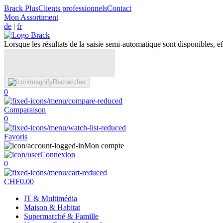
Brack Plus
Clients professionnels
Contact
Mon Assortiment
de
|
fr
Lorsque les résultats de la saisie semi-automatique sont disponibles, eff
Rechercher
0
Comparaison
0
Favoris
Mon compte
Connexion
0
CHF
0.00
IT & Multimédia
Maison & Habitat
Supermarché & Famille