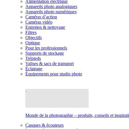
Alimentation électrique
Appareils photo analogiques
Appareils photo numériques
Caméras d’action
Caméras vidéo
Entretien & nettoyage
Filtres
Objectifs
Optique
Pour les professionnels
Supports de stockage
Trépieds
Valises & sacs de transport
Éclairage
Équipements pour studio photo
Monde de la photographie – produits, conseils et inspirat
Casques & écouteurs