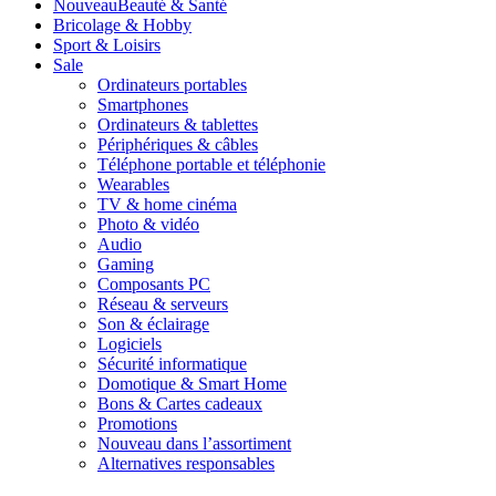
Nouveau
Beauté & Santé
Bricolage & Hobby
Sport & Loisirs
Sale
Ordinateurs portables
Smartphones
Ordinateurs & tablettes
Périphériques & câbles
Téléphone portable et téléphonie
Wearables
TV & home cinéma
Photo & vidéo
Audio
Gaming
Composants PC
Réseau & serveurs
Son & éclairage
Logiciels
Sécurité informatique
Domotique & Smart Home
Bons & Cartes cadeaux
Promotions
Nouveau dans l’assortiment
Alternatives responsables