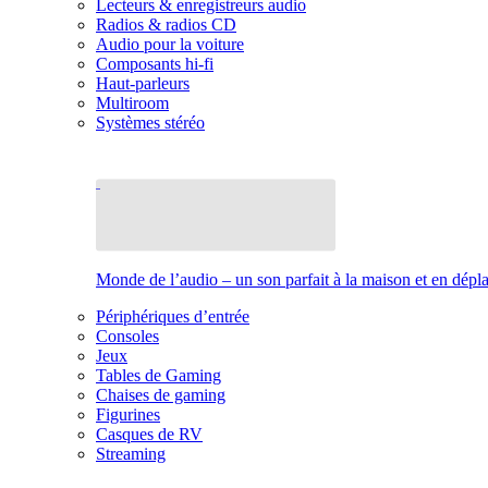
Lecteurs & enregistreurs audio
Radios & radios CD
Audio pour la voiture
Composants hi-fi
Haut-parleurs
Multiroom
Systèmes stéréo
Monde de l’audio – un son parfait à la maison et en dép
Périphériques d’entrée
Consoles
Jeux
Tables de Gaming
Chaises de gaming
Figurines
Casques de RV
Streaming