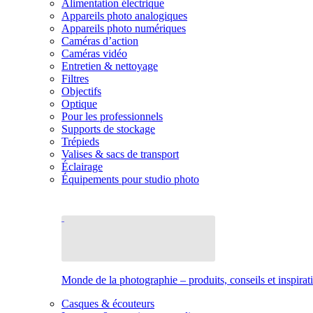
Alimentation électrique
Appareils photo analogiques
Appareils photo numériques
Caméras d’action
Caméras vidéo
Entretien & nettoyage
Filtres
Objectifs
Optique
Pour les professionnels
Supports de stockage
Trépieds
Valises & sacs de transport
Éclairage
Équipements pour studio photo
Monde de la photographie – produits, conseils et inspirat
Casques & écouteurs