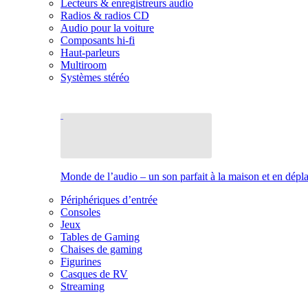
Lecteurs & enregistreurs audio
Radios & radios CD
Audio pour la voiture
Composants hi-fi
Haut-parleurs
Multiroom
Systèmes stéréo
Monde de l’audio – un son parfait à la maison et en dép
Périphériques d’entrée
Consoles
Jeux
Tables de Gaming
Chaises de gaming
Figurines
Casques de RV
Streaming