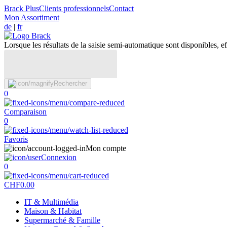
Brack Plus
Clients professionnels
Contact
Mon Assortiment
de
|
fr
Lorsque les résultats de la saisie semi-automatique sont disponibles, eff
Rechercher
0
Comparaison
0
Favoris
Mon compte
Connexion
0
CHF
0.00
IT & Multimédia
Maison & Habitat
Supermarché & Famille