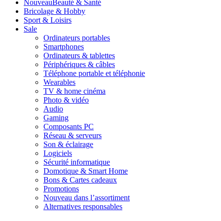
Nouveau
Beauté & Santé
Bricolage & Hobby
Sport & Loisirs
Sale
Ordinateurs portables
Smartphones
Ordinateurs & tablettes
Périphériques & câbles
Téléphone portable et téléphonie
Wearables
TV & home cinéma
Photo & vidéo
Audio
Gaming
Composants PC
Réseau & serveurs
Son & éclairage
Logiciels
Sécurité informatique
Domotique & Smart Home
Bons & Cartes cadeaux
Promotions
Nouveau dans l’assortiment
Alternatives responsables