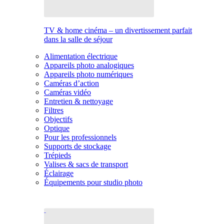
TV & home cinéma – un divertissement parfait
dans la salle de séjour
Alimentation électrique
Appareils photo analogiques
Appareils photo numériques
Caméras d’action
Caméras vidéo
Entretien & nettoyage
Filtres
Objectifs
Optique
Pour les professionnels
Supports de stockage
Trépieds
Valises & sacs de transport
Éclairage
Équipements pour studio photo