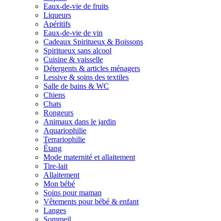
Eaux-de-vie de fruits
Liqueurs
Apéritifs
Eaux-de-vie de vin
Cadeaux Spiritueux & Boissons
Spiritueux sans alcool
Cuisine & vaisselle
Détergents & articles ménagers
Lessive & soins des textiles
Salle de bains & WC
Chiens
Chats
Rongeurs
Animaux dans le jardin
Aquariophilie
Terrariophilie
Étang
Mode maternité et allaitement
Tire-lait
Allaitement
Mon bébé
Soins pour maman
Vêtements pour bébé & enfant
Langes
Sommeil