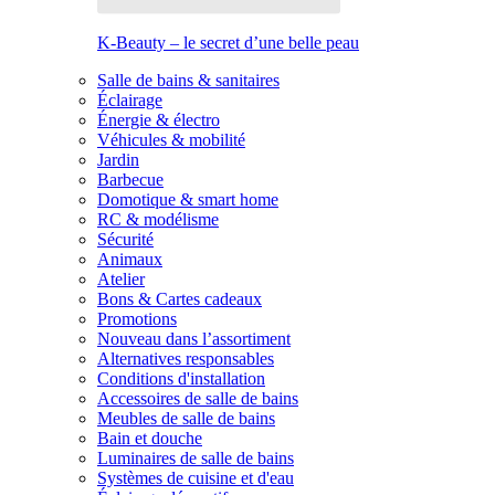
K-Beauty – le secret d’une belle peau
Salle de bains & sanitaires
Éclairage
Énergie & électro
Véhicules & mobilité
Jardin
Barbecue
Domotique & smart home
RC & modélisme
Sécurité
Animaux
Atelier
Bons & Cartes cadeaux
Promotions
Nouveau dans l’assortiment
Alternatives responsables
Conditions d'installation
Accessoires de salle de bains
Meubles de salle de bains
Bain et douche
Luminaires de salle de bains
Systèmes de cuisine et d'eau