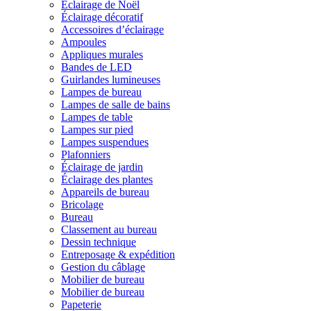
Éclairage de Noël
Éclairage décoratif
Accessoires d’éclairage
Ampoules
Appliques murales
Bandes de LED
Guirlandes lumineuses
Lampes de bureau
Lampes de salle de bains
Lampes de table
Lampes sur pied
Lampes suspendues
Plafonniers
Éclairage de jardin
Éclairage des plantes
Appareils de bureau
Bricolage
Bureau
Classement au bureau
Dessin technique
Entreposage & expédition
Gestion du câblage
Mobilier de bureau
Mobilier de bureau
Papeterie