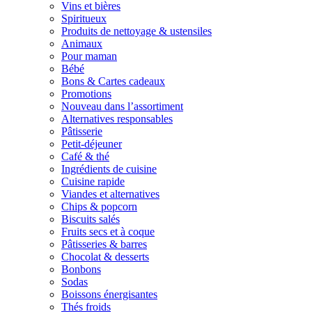
Vins et bières
Spiritueux
Produits de nettoyage & ustensiles
Animaux
Pour maman
Bébé
Bons & Cartes cadeaux
Promotions
Nouveau dans l’assortiment
Alternatives responsables
Pâtisserie
Petit-déjeuner
Café & thé
Ingrédients de cuisine
Cuisine rapide
Viandes et alternatives
Chips & popcorn
Biscuits salés
Fruits secs et à coque
Pâtisseries & barres
Chocolat & desserts
Bonbons
Sodas
Boissons énergisantes
Thés froids