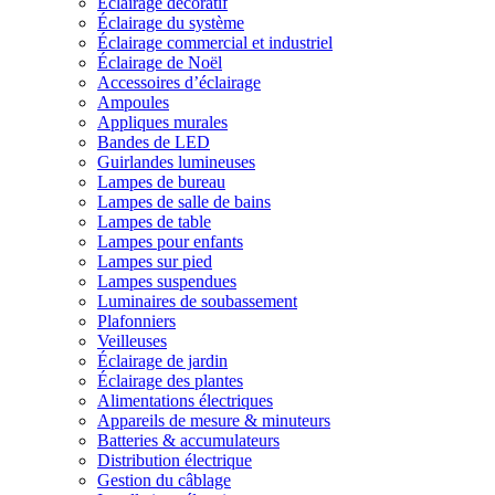
Éclairage décoratif
Éclairage du système
Éclairage commercial et industriel
Éclairage de Noël
Accessoires d’éclairage
Ampoules
Appliques murales
Bandes de LED
Guirlandes lumineuses
Lampes de bureau
Lampes de salle de bains
Lampes de table
Lampes pour enfants
Lampes sur pied
Lampes suspendues
Luminaires de soubassement
Plafonniers
Veilleuses
Éclairage de jardin
Éclairage des plantes
Alimentations électriques
Appareils de mesure & minuteurs
Batteries & accumulateurs
Distribution électrique
Gestion du câblage