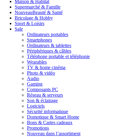
Maison & Habitat
Supermarché & Famille
Nouveau
Beauté & Santé
Bricolage & Hobby
Sport & Loisirs
Sale
Ordinateurs portables
Smartphones
Ordinateurs & tablettes
Périphériques & câbles
Téléphone portable et téléphonie
Wearables
TV & home cinéma
Photo & vidéo
Audio
Gaming
Composants PC
Réseau & serveurs
Son & éclairage
Logiciels
Sécurité informatique
Domotique & Smart Home
Bons & Cartes cadeaux
Promotions
Nouveau dans l’assortiment