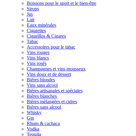
Boissons pour le sport et le bien-être
Sirops
Jus
Lait
Eaux minérales
Cigarettes
Cigarillos & Cigares
Tabac
Accessoires pour le tabac
Vins rouges
Vins blancs
Vins rosés
Champagnes et vins mousseux
Vins doux et de dessert
Bières blondes
Vins sans alcool
Bières artisanales et spéciales
Bières blanches
Bières mèlangées et cidres
Bières sans alcool
Whisky
Gin
Rhum & cachaça
Vodka
Tequila