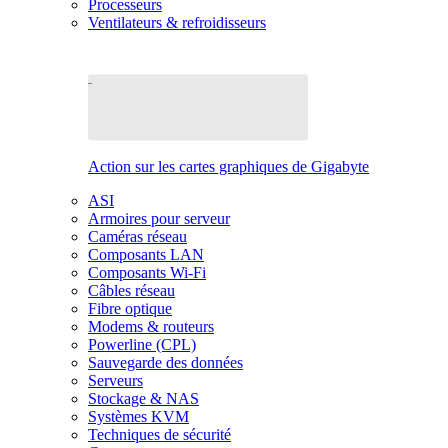
Processeurs
Ventilateurs & refroidisseurs
Action sur les cartes graphiques de Gigabyte
ASI
Armoires pour serveur
Caméras réseau
Composants LAN
Composants Wi-Fi
Câbles réseau
Fibre optique
Modems & routeurs
Powerline (CPL)
Sauvegarde des données
Serveurs
Stockage & NAS
Systèmes KVM
Techniques de sécurité